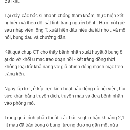
Bà Rịa.
Tại đây, các bác sĩ nhanh chóng thăm khám, thực hiện xét
nghiệm và theo dõi sát tình trạng người bệnh. Hơn một giờ
sau nhập viện, ông T. xuất hiện dấu hiệu da tái nhợt, vã mồ
hôi, bụng đau và chướng dần.
Kết quả chụp CT cho thấy bệnh nhân xuất huyết ổ bụng ồ
ạt do vỡ khối u mạc treo đoạn hồi - kết tràng đồng thời
không loại trừ khả năng vỡ giả phình động mạch mạc treo
tràng trên.
Ngay lập tức, ê-kíp trực kích hoạt báo động đỏ nội viện, hồi
sức khẩn bằng truyền dịch, truyền máu và đưa bệnh nhân
vào phòng mổ.
Trong quá trình phẫu thuật, các bác sĩ ghi nhận khoảng 2,1
lít máu đã tràn trong ổ bụng, tương đương gần một nửa