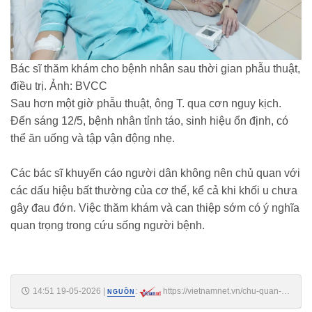
Bác sĩ thăm khám cho bệnh nhân sau thời gian phẫu thuật,
điều trị. Ảnh: BVCC
Sau hơn một giờ phẫu thuật, ông T. qua cơn nguy kịch.
Đến sáng 12/5, bệnh nhân tỉnh táo, sinh hiệu ổn định, có
thể ăn uống và tập vận động nhẹ.
Các bác sĩ khuyến cáo người dân không nên chủ quan với
các dấu hiệu bất thường của cơ thể, kể cả khi khối u chưa
gây đau đớn. Việc thăm khám và can thiệp sớm có ý nghĩa
quan trọng trong cứu sống người bệnh.
14:51 19-05-2026
|
:
https://vietnamnet.vn/chu-quan-
NGUỒN
dau-bung-nhe-nguoi-dan-ong-suyt-mat-mang-vi-khoi-u-bang-qua-dua-