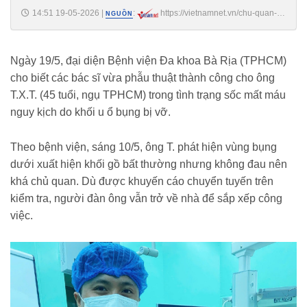
14:51 19-05-2026
|
:
https://vietnamnet.vn/chu-quan-
NGUỒN
dau-bung-nhe-nguoi-dan-ong-suyt-mat-mang-vi-khoi-u-bang-qua-dua-
luoi-2517243.html
Ngày 19/5, đại diện Bệnh viện Đa khoa Bà Rịa (TPHCM)
cho biết các bác sĩ vừa phẫu thuật thành công cho ông
T.X.T. (45 tuổi, ngụ TPHCM) trong tình trạng sốc mất máu
nguy kịch do khối u ổ bụng bị vỡ.
Theo bệnh viện, sáng 10/5, ông T. phát hiện vùng bụng
dưới xuất hiện khối gồ bất thường nhưng không đau nên
khá chủ quan. Dù được khuyến cáo chuyển tuyến trên
kiểm tra, người đàn ông vẫn trở về nhà để sắp xếp công
việc.