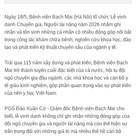
tien-ton-vinh-329-chuyen-gia-nguoi-tai-nang-benh-vien-bach-mai-
2516994.html
Ngày 18/5, Bệnh viện Bạch Mai (Hà Nội) tổ chức Lễ vinh
danh Chuyên gia, Người tài năng năm 2026 nhằm ghi
nhận và tôn vinh những cá nhân có nhiều đóng góp nổi bật
trong công tác khám chữa bệnh, nghiên cứu khoa học, đào
tạo và phát triển kỹ thuật chuyên sâu của ngành y tế.
Trải qua 115 năm xây dựng và phát triển, Bệnh viện Bạch
Mai trở thành tuyến cuối đặc biệt của cả nước, hội tụ đội
ngũ chuyên gia đầu ngành, các nhà khoa học và cán bộ y
tế giàu kinh nghiệm, góp phần quan trọng vào sự phát triển
của nền y học Việt Nam.
PGS Đào Xuân Cơ - Giám đốc Bệnh viện Bạch Mai cho
biết, lễ vinh danh không chỉ ghi nhận những đóng góp của
đội ngũ chuyên gia và người tài năng mà còn thể hiện sự
trân trọng đối với những giá trị mà nhiều thế hệ cán bộ