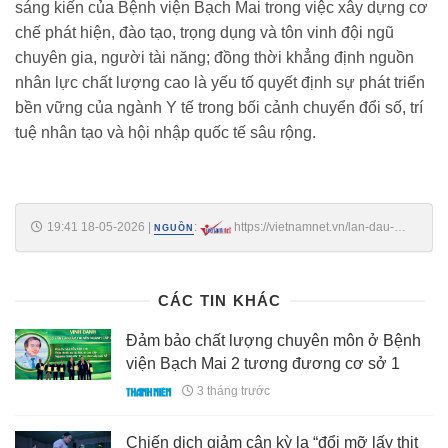
sáng kiến của Bệnh viện Bạch Mai trong việc xây dựng cơ
chế phát hiện, đào tạo, trọng dụng và tôn vinh đội ngũ
chuyên gia, người tài năng; đồng thời khẳng định nguồn
nhân lực chất lượng cao là yếu tố quyết định sự phát triển
bền vững của ngành Y tế trong bối cảnh chuyển đổi số, trí
tuệ nhân tạo và hội nhập quốc tế sâu rộng.
19:41 18-05-2026
|
:
https://vietnamnet.vn/lan-dau-
NGUỒN
tien-ton-vinh-329-chuyen-gia-nguoi-tai-nang-benh-vien-bach-mai-
2516994.html
CÁC TIN KHÁC
Đảm bảo chất lượng chuyên môn ở Bệnh
viện Bạch Mai 2 tương đương cơ sở 1
3 tháng trước
Chiến dịch giảm cân kỳ lạ “đổi mỡ lấy thịt