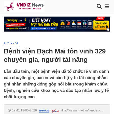
SỨC KHỎE
Bệnh viện Bạch Mai tôn vinh 329
chuyên gia, người tài năng
Lần đầu tiên, một bệnh viện đã tổ chức lễ vinh danh
các chuyên gia, bác sĩ và cán bộ y tế tài năng nhằm
ghi nhận những đóng góp nổi bật trong khám chữa
bệnh, nghiên cứu khoa học và đào tạo nhân lực y tế
chất lượng cao.
19:41 18-05-2026
|
:
https://vietnamnet.vn/lan-dau-
NGUỒN