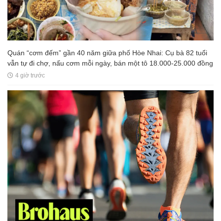
Quán “cơm đếm” gần 40 năm giữa phố Hòe Nhai: Cụ bà 82 tuổi
vẫn tự đi chợ, nấu cơm mỗi ngày, bán một tô 18.000-25.000 đồng
4 giờ trước