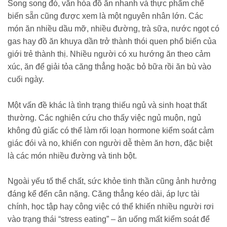
Song song đó, văn hóa đồ ăn nhanh và thực phẩm chế
biến sẵn cũng được xem là một nguyên nhân lớn. Các
món ăn nhiều dầu mỡ, nhiều đường, trà sữa, nước ngọt có
gas hay đồ ăn khuya dần trở thành thói quen phổ biến của
giới trẻ thành thị. Nhiều người có xu hướng ăn theo cảm
xúc, ăn để giải tỏa căng thẳng hoặc bỏ bữa rồi ăn bù vào
cuối ngày.
Một vấn đề khác là tình trạng thiếu ngủ và sinh hoạt thất
thường. Các nghiên cứu cho thấy việc ngủ muộn, ngủ
không đủ giấc có thể làm rối loạn hormone kiểm soát cảm
giác đói và no, khiến con người dễ thèm ăn hơn, đặc biệt
là các món nhiều đường và tinh bột.
Ngoài yếu tố thể chất, sức khỏe tinh thần cũng ảnh hưởng
đáng kể đến cân nặng. Căng thẳng kéo dài, áp lực tài
chính, học tập hay công việc có thể khiến nhiều người rơi
vào trạng thái “stress eating” – ăn uống mất kiểm soát để