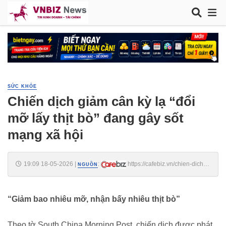
SỨC KHỎE
Chiến dịch giảm cân kỳ lạ “đổi
mỡ lấy thịt bò” đang gây sốt
mạng xã hội
19:09 18-05-2026
|
:
https://cafebiz.vn/chien-dich-
NGUỒN
giam-can-ky-la-doi-mo-lay-thit-bo-dang-gay-sot-mang-xa-hoi-
176260518162859403.chn
“Giảm bao nhiêu mỡ, nhận bấy nhiêu thịt bò”
Theo tờ South China Morning Post, chiến dịch được phát