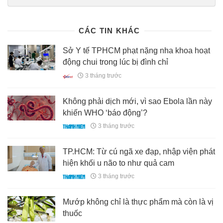
giam-can-ky-la-doi-mo-lay-thit-bo-dang-gay-sot-mang-xa-hoi-
176260518162859403.chn
CÁC TIN KHÁC
Sở Y tế TPHCM phạt nặng nha khoa hoạt
động chui trong lúc bị đình chỉ
3 tháng trước
Không phải dịch mới, vì sao Ebola lần này
khiến WHO ‘báo động’?
3 tháng trước
TP.HCM: Từ cú ngã xe đạp, nhập viện phát
hiện khối u não to như quả cam
3 tháng trước
Mướp không chỉ là thực phẩm mà còn là vị
thuốc