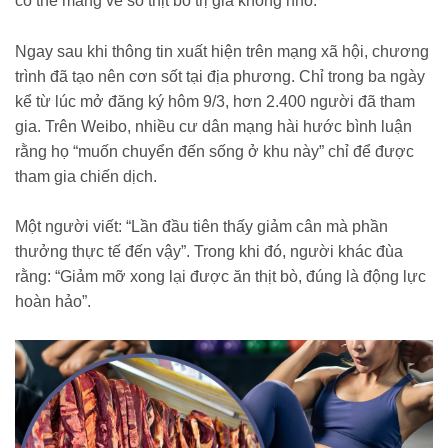
có thể mang về số thịt bò trị giá không nhỏ.
Ngay sau khi thông tin xuất hiện trên mạng xã hội, chương
trình đã tạo nên cơn sốt tại địa phương. Chỉ trong ba ngày
kể từ lúc mở đăng ký hôm 9/3, hơn 2.400 người đã tham
gia. Trên Weibo, nhiều cư dân mạng hài hước bình luận
rằng họ “muốn chuyển đến sống ở khu này” chỉ để được
tham gia chiến dịch.
Một người viết: “Lần đầu tiên thấy giảm cân mà phần
thưởng thực tế đến vậy”. Trong khi đó, người khác đùa
rằng: “Giảm mỡ xong lại được ăn thịt bò, đúng là động lực
hoàn hảo”.