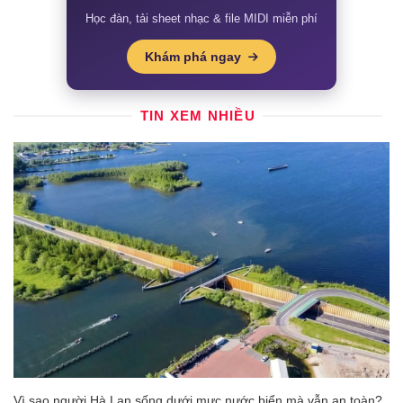
Học đàn, tải sheet nhạc & file MIDI miễn phí
Khám phá ngay
TIN XEM NHIỀU
Vì sao người Hà Lan sống dưới mực nước biển mà vẫn an toàn?