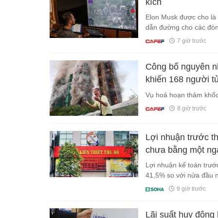
kích
Elon Musk được cho là t
dẫn đường cho các đòn 
7 giờ trước
Công bố nguyên n
khiến 168 người tử
Vụ hoả hoạn thảm khốc 
8 giờ trước
Lợi nhuận trước t
chưa bằng một ngà
Lợi nhuận kế toán trước
41,5% so với nửa đầu 
9 giờ trước
Lãi suất huy động