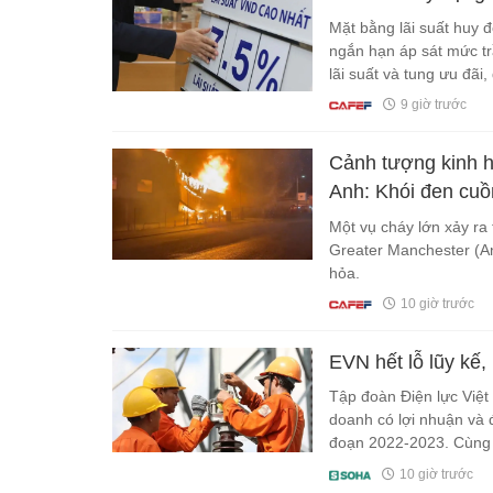
Mặt bằng lãi suất huy đ
ngắn hạn áp sát mức tr
lãi suất và tung ưu đãi
này được dự báo còn ké
9 giờ trước
Cảnh tượng kinh h
Anh: Khói đen cuồ
Một vụ cháy lớn xảy ra 
Greater Manchester (A
hỏa.
10 giờ trước
EVN hết lỗ lũy kế,
Tập đoàn Điện lực Việt
doanh có lợi nhuận và đế
đoạn 2022-2023. Cùng t
hàng nghìn tỷ đồng.
10 giờ trước