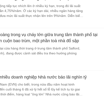
ộng tiếp tục nhích lên ở nhiều kỳ hạn, trong đó lãi suất
ần 4,75%/năm. Ở các kỳ hạn dài, nhiều ngân hàng tăng
, đưa mức lãi suất thực nhận lên trên 9%/năm. Diễn biến
o dài khi tín dụng tăng nhanh hơn huy động vốn.
oàng trong vụ cháy lớn giữa trung tâm thành phố tại
n cuộn bao trùm, một phần toà nhà đổ sập
tại cửa hàng thời trang ở trung tâm thành phố Salford,
nh), đang được cảnh sát điều tra theo hướng phóng
 nhiều doanh nghiệp Nhà nước báo lãi nghìn tỷ
 Nam (EVN) cho biết, trong nửa đầu năm hoạt kinh
n cuối tháng 6 đã xử lý hết số lỗ lũy kế tích tụ từ giai
hời điểm, hàng loạt “ông lớn” Nhà nước cũng báo lãi