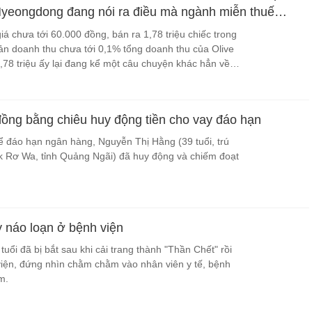
Myeongdong đang nói ra điều mà ngành miễn thuế
giá chưa tới 60.000 đồng, bán ra 1,78 triệu chiếc trong
n doanh thu chưa tới 0,1% tổng doanh thu của Olive
78 triệu ấy lại đang kể một câu chuyện khác hẳn về
tiêu tiền ở Hàn Quốc.
đồng bằng chiêu huy động tiền cho vay đáo hạn
để đáo hạn ngân hàng, Nguyễn Thị Hằng (39 tuổi, trú
ăk Rơ Wa, tỉnh Quảng Ngãi) đã huy động và chiếm đoạt
y náo loạn ở bệnh viện
uổi đã bị bắt sau khi cải trang thành "Thần Chết" rồi
viện, đứng nhìn chằm chằm vào nhân viên y tế, bệnh
m.