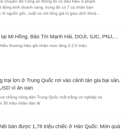
a chuyển Bộ Công an thông tin có dấu hiệu vi phạm
ạt động kinh doanh vàng, trong đó có 7 cá nhân bán
rõ nguồn gốc, xuất xứ với tổng giá trị giao dịch khoảng
 tại Mi Hồng, Bảo Tín Mạnh Hải, DOJI, SJC, PNJ,…
nhiều thương hiệu ghi nhận mức tăng 2-2,5 triệu
 trại lợn ở Trung Quốc rơi vào cảnh tán gia bại sản,
 USD vì án oan
, vợ chồng nông dân Trung Quốc mất trắng cơ nghiệp và
 30 triệu nhân dân tệ.
VNĐ bán được 1,78 triệu chiếc ở Hàn Quốc: Món quà