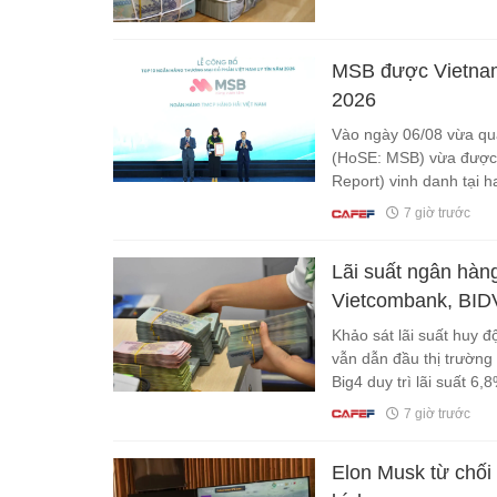
MSB được Vietnam 
2026
Vào ngày 06/08 vừa qu
(HoSE: MSB) vừa được 
Report) vinh danh tại
TMCP tư nhân uy tín và
7 giờ trước
Lãi suất ngân hàn
Vietcombank, BIDV,
Khảo sát lãi suất huy 
vẫn dẫn đầu thị trường
Big4 duy trì lãi suất 6
7 giờ trước
Elon Musk từ chối