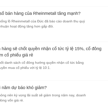
số bán hàng của Rheinmetall tăng mạnh?
hổng lồ Rheinmetall của Đức đã báo cáo doanh thu quý
 nhuận hoạt động tăng hơn gấp đôi.
n hàng sẽ chốt quyền nhận cổ tức tỷ lệ 15%, cổ đông
 cổ phiếu giá rẻ
chốt danh sách cổ đông hưởng quyền nhận cổ tức bằng
uyền mua cổ phiếu với tỷ lệ 10:1.
uối năm dự báo khó giảm?
ông nên kỳ vọng lãi suất sẽ giảm trong năm nay, doanh
òng vốn giá rẻ.