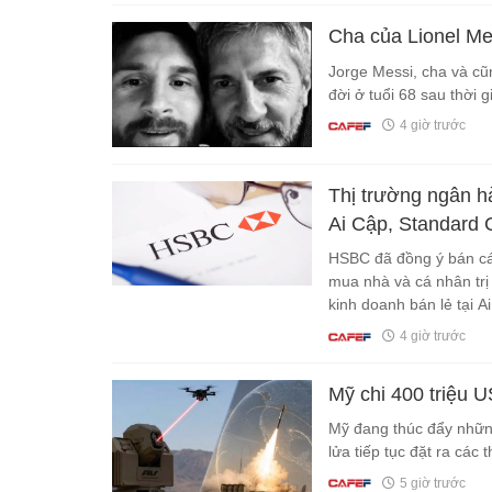
Cha của Lionel Mes
Jorge Messi, cha và cũ
đời ở tuổi 68 sau thời g
4 giờ trước
Thị trường ngân hà
Ai Cập, Standard 
Singapore cho Tru
HSBC đã đồng ý bán cá
mua nhà và cá nhân trị
kinh doanh bán lẻ tại 
thêm vào Trust Bank và
4 giờ trước
vay cá nhân tại Singap
có lợi nhuận.
Mỹ chi 400 triệu 
Mỹ đang thúc đẩy những
lửa tiếp tục đặt ra các 
5 giờ trước