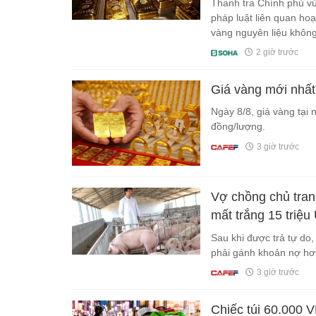
Thanh tra Chính phủ vừ
pháp luật liên quan ho
vàng nguyên liệu không 
2.084 tỷ đồng.
2 giờ trước
Giá vàng mới nhất
Ngày 8/8, giá vàng tại 
đồng/lượng.
3 giờ trước
Vợ chồng chủ trang
mất trắng 15 triệu
Sau khi được trả tự do
phải gánh khoản nợ hơn
3 giờ trước
Chiếc túi 60.000 