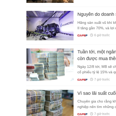
Nguyên do doanh 
Hãng sản xuất vũ khí k
II tăng gần 70%, và lợi
6 giờ trước
Tuần tới, một ngâ
còn được mua thêm
Ngày 12/8 tới, MB sẽ 
cổ phiếu tỷ lệ 15% và q
7 giờ trước
Vì sao lãi suất c
Chuyên gia cho rằng kh
nghiệp nên tìm những d
7 giờ trước