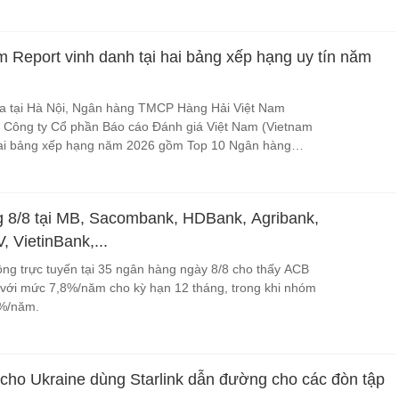
Report vinh danh tại hai bảng xếp hạng uy tín năm
a tại Hà Nội, Ngân hàng TMCP Hàng Hải Việt Nam
Công ty Cổ phần Báo cáo Đánh giá Việt Nam (Vietnam
 hai bảng xếp hạng năm 2026 gồm Top 10 Ngân hàng
 Top 50 Công ty đại chúng uy tín & hiệu quả.
g 8/8 tại MB, Sacombank, HDBank, Agribank,
 VietinBank,...
động trực tuyến tại 35 ngân hàng ngày 8/8 cho thấy ACB
 với mức 7,8%/năm cho kỳ hạn 12 tháng, trong khi nhóm
,8%/năm.
 cho Ukraine dùng Starlink dẫn đường cho các đòn tập