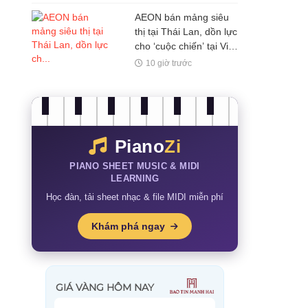
AEON bán mảng siêu
thị tại Thái Lan, dồn lực
cho ‘cuộc chiến’ tại Việt
Nam
10 giờ trước
Piano
Zi
PIANO SHEET MUSIC & MIDI
LEARNING
Học đàn, tải sheet nhạc & file MIDI miễn phí
Khám phá ngay