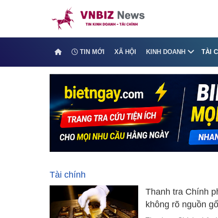
TIN MỚI
XÃ HỘI
KINH DOANH
TÀI 
Tài chính
Thanh tra Chính p
không rõ nguồn gốc
sai thuế