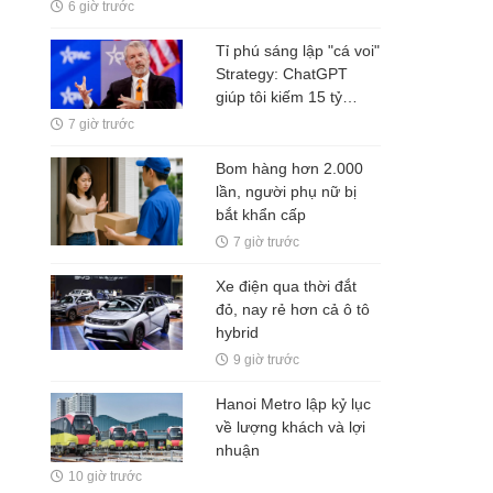
6 giờ trước
Tỉ phú sáng lập "cá voi"
Strategy: ChatGPT
giúp tôi kiếm 15 tỷ
USD, đừng làm việc
7 giờ trước
nhiều hơn robot
Bom hàng hơn 2.000
lần, người phụ nữ bị
bắt khẩn cấp
7 giờ trước
Xe điện qua thời đắt
đỏ, nay rẻ hơn cả ô tô
hybrid
9 giờ trước
Hanoi Metro lập kỷ lục
về lượng khách và lợi
nhuận
10 giờ trước