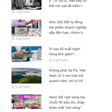
ý: Từ 16/10, sân bay có
thể mở vali để kiểm tra
ngay cả khi hành khách
1 giờ trước
không có mặt
Hơn 106.000 tỷ đồng
trái phiếu doanh nghiệp
sắp đến hạn, nhóm bất
động sản chiếm 55,6%
3 giờ trước
Vì sao lãi suất ngân
hàng khó giảm?
4 giờ trước
Không phải Sa Pa, Việt
Nam có 1 nơi mát mẻ
quanh năm, chỉ từ 18
độ C, được đánh giá là
5 giờ trước
vương quốc của các
loài lan
Aeon bất ngờ sang tay
chuỗi 30 siêu thị, chấp
nhận mất "mỏ vàng"