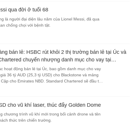
si qua đời ở tuổi 68
ng là người đại diện lâu năm của Lionel Messi, đã qua
ian chống chọi với bệnh tật.
ng bán lẻ: HSBC rút khỏi 2 thị trường bán lẻ tại Úc và
Chartered chuyển nhượng danh mục cho vay tại
st Bank
c hoạt động bán lẻ tại Úc, bao gồm danh mục cho vay
 giá 36 tỷ AUD (25,3 tỷ USD) cho Blackstone và mảng
Ai Cập cho Emirates NBD. Standard Chartered sẽ đầu tư
 chuyển giao một số khách hàng thẻ tín dụng và cho
ore từ tháng 9, khi Trust và Mox chuyển sang hoạt động
USD cho vũ khí laser, thúc đẩy Golden Dome
 chương trình vũ khí mới trong bối cảnh drone và tên
thách thức trên chiến trường.