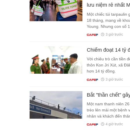
lưu niệm rẻ nhất 
không muốn nghe
Một chiếc túi tarpaulin 
18 tháng, mang về khoả
Young. Nhưng con số 1,
cách du khách quốc tế 
3 giờ trước
Chiếm đoạt 14 tỷ 
Với chiêu trò cần tiền 
thôn Kon Jri Xút, xã Đ
hơn 14 tỷ đồng.
3 giờ trước
Bắt "thần chết" gâ
Một nam thanh niên 26 t
trèo lên mái một bệnh 
nhân và khách đến thă
4 giờ trước