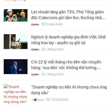
Lợi nhuận tăng gần 73%, Phó Tổng giám
đốc Coteccons gửi tâm thư, thưởng nhân
viên cao nhất tới 8 tháng lương
8 ngày trước
Nghịch lý doanh nghiệp gia đình Việt: Ghế
nóng trao tay - quyền uy giữ lại
1 tháng trước
Chi 22 tỷ mỗi tháng cho tiền vận chuyển
hàng, ‘vua tiêu’ nói: Không thể tưởng
tượng được!
1 tháng trước
"Doanh nghiệp ưu tiên AI nhưng chưa ứng
dụng sâu"
2 tháng trước