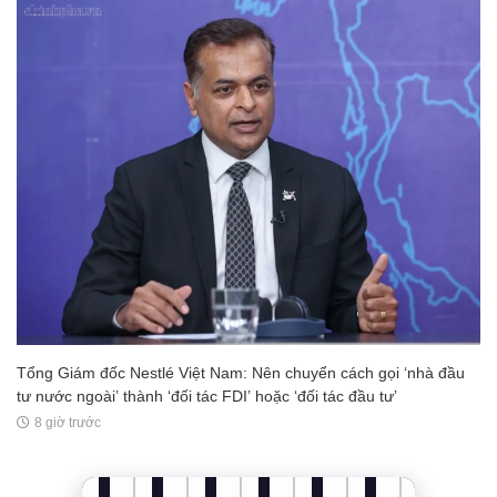
Tổng Giám đốc Nestlé Việt Nam: Nên chuyển cách gọi ‘nhà đầu
tư nước ngoài’ thành ‘đối tác FDI’ hoặc ‘đối tác đầu tư’
8 giờ trước