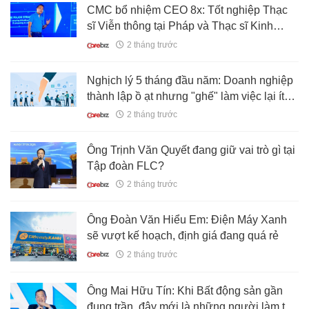
CMC bổ nhiệm CEO 8x: Tốt nghiệp Thạc
sĩ Viễn thông tại Pháp và Thạc sĩ Kinh
doanh tại Thái Lan
2 tháng trước
Nghịch lý 5 tháng đầu năm: Doanh nghiệp
thành lập ồ ạt nhưng "ghế" làm việc lại ít
dần, chuyện gì đang diễn ra?
2 tháng trước
Ông Trịnh Văn Quyết đang giữ vai trò gì tại
Tập đoàn FLC?
2 tháng trước
Ông Đoàn Văn Hiểu Em: Điện Máy Xanh
sẽ vượt kế hoạch, định giá đang quá rẻ
2 tháng trước
Ông Mai Hữu Tín: Khi Bất động sản gần
đụng trần, đây mới là những người làm tốt