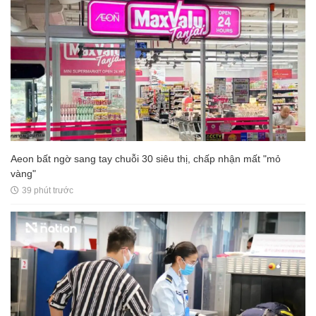
Aeon bất ngờ sang tay chuỗi 30 siêu thị, chấp nhận mất "mỏ
vàng"
39 phút trước