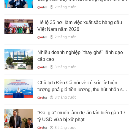
nhất vai trò trong nền kinh tế Việt Nam
2 tháng trước
Hé lộ 35 nơi làm việc xuất sắc hàng đầu
Việt Nam năm 2026
2 tháng trước
Nhiều doanh nghiệp "thay ghế" lãnh đạo
cấp cao
3 tháng trước
Chủ tịch Đèo Cả nói về cú sốc từ hiện
tượng phá giá tiền lương, thu hút nhân sự
thiếu lành mạnh
3 tháng trước
"Đại gia" muốn làm dự án lấn biển gần 17
tỷ USD vừa bị xử phạt
3 tháng trước