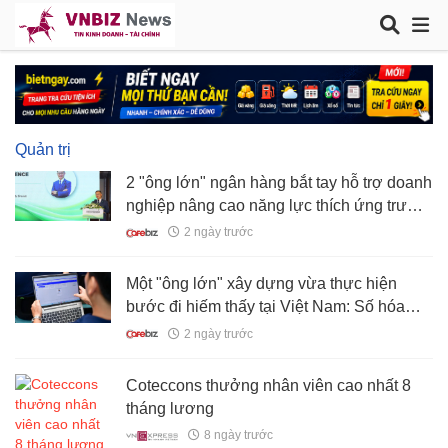
Quản trị
2 "ông lớn" ngân hàng bắt tay hỗ trợ doanh
nghiệp nâng cao năng lực thích ứng trước
bối cảnh bất định toàn cầu
2 ngày trước
Một "ông lớn" xây dựng vừa thực hiện
bước đi hiếm thấy tại Việt Nam: Số hóa
quản trị hơn 4.000 nhân sự trên một nền
2 ngày trước
tảng duy nhất
Coteccons thưởng nhân viên cao nhất 8
tháng lương
8 ngày trước