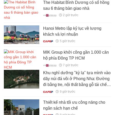
The Habitat Bình Dương có sổ hồng
sau 6 tháng bàn giao nhà
2 giờ trước
Hanoi Metro lập kỷ lục về lượng
khách và lợi nhuận
5 giờ trước
MIK Group khởi công gần 1.000 căn
hộ phía Đông TP HCM
7 giờ trước
Khu nghỉ dưỡng "kỳ lạ" tựa mình vào
dãy núi đá vôi ở Phong Nha: Đường
đi bằng tre, nội thất bằng gỗ tái chế,
du khách như bước vào vùng đất cổ
9 giờ trước
xưa
Thiết kế nhà tối ưu công năng cho
ngân sách hạn chế
9 giờ trước