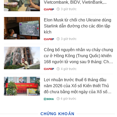
Vietcombank, BIDV, VietinBank,...
3 giờ trước
Elon Musk từ chối cho Ukraine dùng
Starlink dẫn đường cho các đòn tập
kích
3 giờ trước
Công bố nguyên nhân vụ cháy chung
cư ở Hồng Kông (Trung Quốc) khiến
168 người tử vong sau 9 tháng: Chỉ
bắt nguồn từ một đầu thuốc lá
4 giờ trước
Lợi nhuận trước thuế 6 tháng đầu
năm 2026 của Xổ số Kiến thiết Thủ
đô chưa bằng một ngày của Xổ số
kiến thiết TP HCM
4 giờ trước
CHỨNG KHOÁN