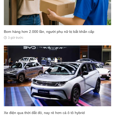
Bom hàng hơn 2.000 lần, người phụ nữ bị bắt khẩn cấp
3 giờ trước
Xe điện qua thời đắt đỏ, nay rẻ hơn cả ô tô hybrid