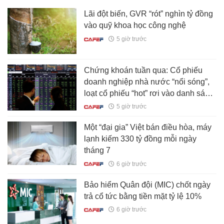
Lãi đột biến, GVR “rót” nghìn tỷ đồng
vào quỹ khoa học công nghệ
5 giờ trước
Chứng khoán tuần qua: Cổ phiếu
doanh nghiệp nhà nước “nổi sóng”,
loạt cổ phiếu “hot” rơi vào danh sách
cắt margin
5 giờ trước
Một “đại gia” Việt bán điều hòa, máy
lạnh kiếm 330 tỷ đồng mỗi ngày
tháng 7
6 giờ trước
Bảo hiểm Quân đội (MIC) chốt ngày
trả cổ tức bằng tiền mặt tỷ lệ 10%
6 giờ trước