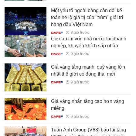
Một yếu tố ngoài bảng cân đối kế
toán hé lộ giá trị của "trùm" giải trí
hàng đầu Việt Nam
8 giờ trước
Cơ cấu lại vốn nhà nước tại doanh
nghiệp, khuyến khích sáp nhập
9 giờ trước
Giá vàng tăng mạnh, quỹ vàng lớn
nhất thế giới có động thái mới
9 giờ trước
Giá vàng nhẫn tăng cao hơn vàng
miếng
9 giờ trước
Tuấn Anh Group (V68) báo lãi tăng