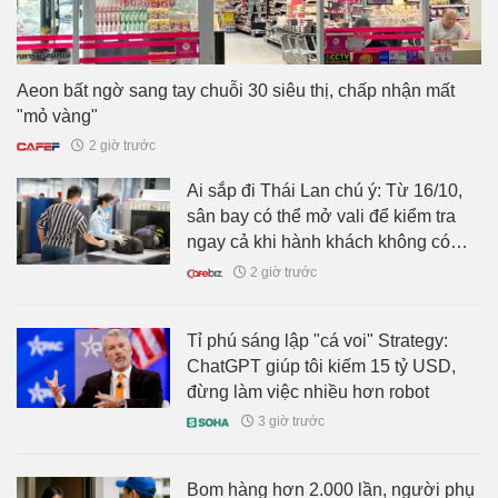
Aeon bất ngờ sang tay chuỗi 30 siêu thị, chấp nhận mất
"mỏ vàng"
2 giờ trước
Ai sắp đi Thái Lan chú ý: Từ 16/10,
sân bay có thể mở vali để kiểm tra
ngay cả khi hành khách không có
mặt
2 giờ trước
Tỉ phú sáng lập "cá voi" Strategy:
ChatGPT giúp tôi kiếm 15 tỷ USD,
đừng làm việc nhiều hơn robot
3 giờ trước
Bom hàng hơn 2.000 lần, người phụ