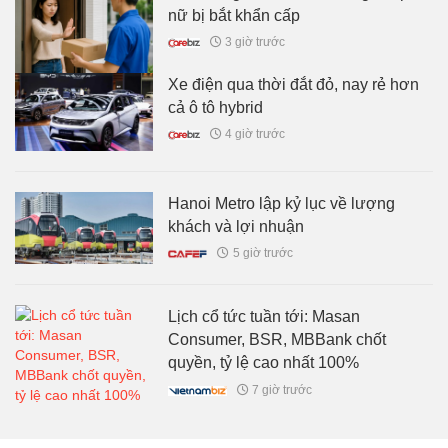
nữ bị bắt khẩn cấp
3 giờ trước
Xe điện qua thời đắt đỏ, nay rẻ hơn
cả ô tô hybrid
4 giờ trước
Hanoi Metro lập kỷ lục về lượng
khách và lợi nhuận
5 giờ trước
Lịch cổ tức tuần tới: Masan
Consumer, BSR, MBBank chốt
quyền, tỷ lệ cao nhất 100%
7 giờ trước