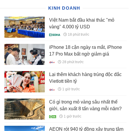
KINH DOANH
Việt Nam bắt đầu khai thác "mỏ
vàng" 4.000 tỷ USD
18 phút trước
iPhone 18 cận ngày ra mắt, iPhone
17 Pro Max bất ngờ giảm giá
28 phút trước
Lại thêm khách hàng trúng độc đắc
Vietlott tiền tỷ
1 giờ trước
Có gì trong mỏ vàng sâu nhất thế
giới, sản xuất 8 tấn vàng mỗi năm?
1 giờ trước
AEON rót 940 tỷ đồng xây trung tâm