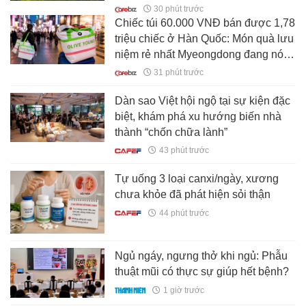
các loài lan
30 phút trước
Chiếc túi 60.000 VNĐ bán được 1,78
triệu chiếc ở Hàn Quốc: Món quà lưu
niệm rẻ nhất Myeongdong đang nói
ra điều mà ngành miễn thuế không
31 phút trước
muốn nghe
Dàn sao Việt hội ngộ tại sự kiện đặc
biệt, khám phá xu hướng biến nhà
thành “chốn chữa lành”
43 phút trước
Tự uống 3 loại canxi/ngày, xương
chưa khỏe đã phát hiện sỏi thận
44 phút trước
Ngủ ngáy, ngưng thở khi ngủ: Phẫu
thuật mũi có thực sự giúp hết bệnh?
1 giờ trước