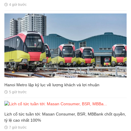
4 giờ trước
Hanoi Metro lập kỷ lục về lượng khách và lợi nhuận
5 giờ trước
Lịch cổ tức tuần tới: Masan Consumer, BSR, MBBank chốt quyền,
tỷ lệ cao nhất 100%
7 giờ trước