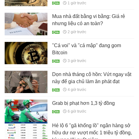
1 giờ trước
Mua nhà đất bằng vi bằng: Giá rẻ
nhưng liệu có an toàn?
2 giờ trước
"Cá voi" và "cá mập" đang gom
Bitcoin
3 giờ trước
Dọn nhà tháng cô hồn: Vứt ngay vật
này để gia chủ làm ăn phát đạt
4 giờ trước
Grab bị phạt hơn 1,3 tỷ đồng
6 giờ trước
Hé lộ 6 "gã khổng lồ" ngân hàng sở
hữu dư nợ vượt mốc 1 triệu tỷ đồng,