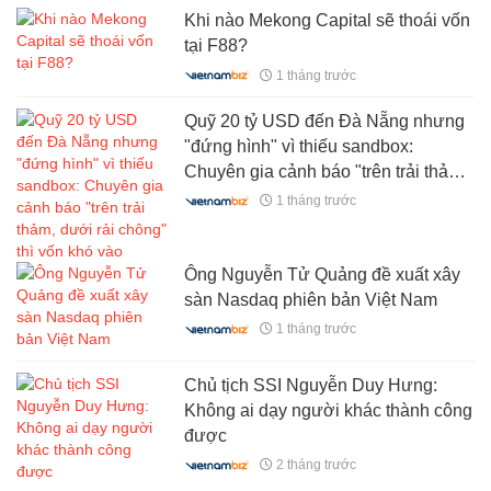
Khi nào Mekong Capital sẽ thoái vốn
tại F88?
1 tháng trước
Quỹ 20 tỷ USD đến Đà Nẵng nhưng
"đứng hình" vì thiếu sandbox:
Chuyên gia cảnh báo "trên trải thảm,
dưới rải chông" thì vốn khó vào
1 tháng trước
Ông Nguyễn Tử Quảng đề xuất xây
sàn Nasdaq phiên bản Việt Nam
1 tháng trước
Chủ tịch SSI Nguyễn Duy Hưng:
Không ai dạy người khác thành công
được
2 tháng trước