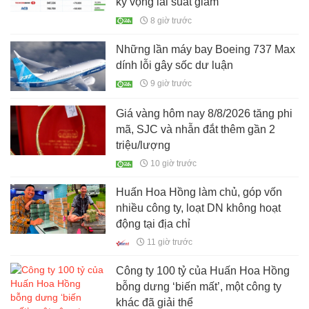
kỳ vọng lãi suất giảm
8 giờ trước
Những lần máy bay Boeing 737 Max
dính lỗi gây sốc dư luận
9 giờ trước
Giá vàng hôm nay 8/8/2026 tăng phi
mã, SJC và nhẫn đắt thêm gần 2
triệu/lượng
10 giờ trước
Huấn Hoa Hồng làm chủ, góp vốn
nhiều công ty, loạt DN không hoạt
động tại địa chỉ
11 giờ trước
Công ty 100 tỷ của Huấn Hoa Hồng
bỗng dưng ‘biến mất’, một công ty
khác đã giải thể