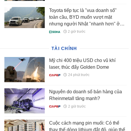
Toyota tiếp tục là "vua doanh số"
toàn cầu, BYD muốn vượt mặt
nhưng người Nhật "nhanh hơn" ở
một điểm
2 giờ trước
TÀI CHÍNH
Mỹ chi 400 triệu USD cho vũ khí
laser, thúc đẩy Golden Dome
24 phút trước
Nguyên do doanh số bán hàng của
Rheinmetall tăng mạnh?
2 giờ trước
Cuộc cách mạng pin muối: Có thể
thay thế dòng lithium đắt đỏ, giúp thế