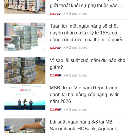
giới thoát khỏi sự phụ thuộc vào
Trung Quốc
2 giờ trước
Tuần tới, một ngân hàng sẽ chốt
quyền nhận cổ tức tỷ lệ 15%, cổ
đông còn được mua thêm cổ phiếu
giá rẻ
2 giờ trước
Vì sao lãi suất cuối năm dự báo khó
giảm?
3 giờ trước
MSB được Vietnam Report vinh
danh tại hai bảng xếp hạng uy tín
năm 2026
3 giờ trước
Lãi suất ngân hàng 8/8 tại MB,
Sacombank, HDBank, Agribank,