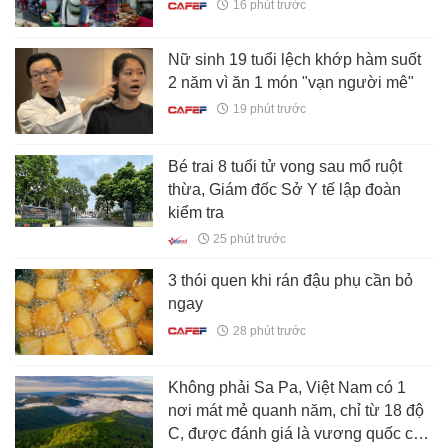
16 phút trước
Nữ sinh 19 tuổi lệch khớp hàm suốt
2 năm vì ăn 1 món "vạn người mê"
19 phút trước
Bé trai 8 tuổi tử vong sau mổ ruột
thừa, Giám đốc Sở Y tế lập đoàn
kiểm tra
25 phút trước
3 thói quen khi rán đậu phụ cần bỏ
ngay
28 phút trước
Không phải Sa Pa, Việt Nam có 1
nơi mát mẻ quanh năm, chỉ từ 18 độ
C, được đánh giá là vương quốc của