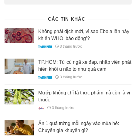
tphcm-phat-nang-nha-khoa-hoat-dong-chui-trong-luc-bi-dinh-chi-
2516962.html
CÁC TIN KHÁC
Không phải dịch mới, vì sao Ebola lần này
khiến WHO ‘báo động’?
3 tháng trước
TP.HCM: Từ cú ngã xe đạp, nhập viện phát
hiện khối u não to như quả cam
3 tháng trước
Mướp không chỉ là thực phẩm mà còn là vị
thuốc
3 tháng trước
Ăn 1 quả trứng mỗi ngày vào mùa hè:
Chuyên gia khuyên gì?