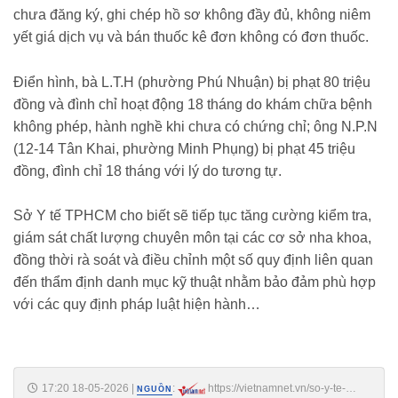
chưa đăng ký, ghi chép hồ sơ không đầy đủ, không niêm
yết giá dịch vụ và bán thuốc kê đơn không có đơn thuốc.
Điển hình, bà L.T.H (phường Phú Nhuận) bị phạt 80 triệu
đồng và đình chỉ hoạt động 18 tháng do khám chữa bệnh
không phép, hành nghề khi chưa có chứng chỉ; ông N.P.N
(12-14 Tân Khai, phường Minh Phụng) bị phạt 45 triệu
đồng, đình chỉ 18 tháng với lý do tương tự.
Sở Y tế TPHCM cho biết sẽ tiếp tục tăng cường kiểm tra,
giám sát chất lượng chuyên môn tại các cơ sở nha khoa,
đồng thời rà soát và điều chỉnh một số quy định liên quan
đến thẩm định danh mục kỹ thuật nhằm bảo đảm phù hợp
với các quy định pháp luật hiện hành…
17:20 18-05-2026
|
:
https://vietnamnet.vn/so-y-te-
NGUỒN