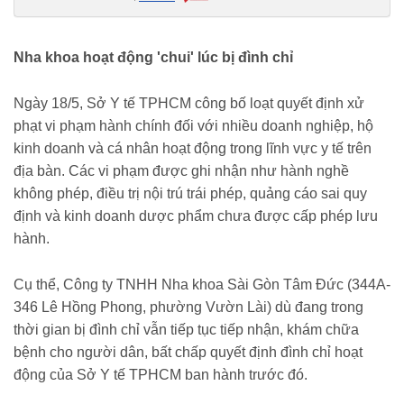
tphcm-phat-nang-nha-khoa-hoat-dong-chui-trong-luc-bi-dinh-chi-
2516962.html
Nha khoa hoạt động 'chui' lúc bị đình chỉ
Ngày 18/5, Sở Y tế TPHCM công bố loạt quyết định xử
phạt vi phạm hành chính đối với nhiều doanh nghiệp, hộ
kinh doanh và cá nhân hoạt động trong lĩnh vực y tế trên
địa bàn. Các vi phạm được ghi nhận như hành nghề
không phép, điều trị nội trú trái phép, quảng cáo sai quy
định và kinh doanh dược phẩm chưa được cấp phép lưu
hành.
Cụ thể, Công ty TNHH Nha khoa Sài Gòn Tâm Đức (344A-
346 Lê Hồng Phong, phường Vườn Lài) dù đang trong
thời gian bị đình chỉ vẫn tiếp tục tiếp nhận, khám chữa
bệnh cho người dân, bất chấp quyết định đình chỉ hoạt
động của Sở Y tế TPHCM ban hành trước đó.