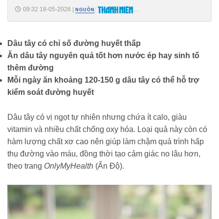
09:32 18-05-2026
|
:
NGUỒN
https://thanhnien.vn/nguoi-tieu-duong-co-nen-an-dau-tay-chuyen-gia-
chi-cach-an-tot-nhat-185260518093218633.htm
Dâu tây có chỉ số đường huyết thấp
Ăn dâu tây nguyên quả tốt hơn nước ép hay sinh tố
thêm đường
Mỗi ngày ăn khoảng 120-150 g dâu tây có thể hỗ trợ
kiểm soát đường huyết
Dâu tây có vị ngọt tự nhiên nhưng chứa ít calo, giàu
vitamin và nhiều chất chống oxy hóa. Loại quả này còn có
hàm lượng chất xơ cao nên giúp làm chậm quá trình hấp
thụ đường vào máu, đồng thời tạo cảm giác no lâu hơn,
theo trang
OnlyMyHealth
(Ấn Độ).