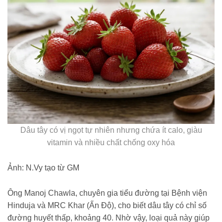
Dâu tây có vị ngọt tự nhiên nhưng chứa ít calo, giàu
vitamin và nhiều chất chống oxy hóa
Ảnh: N.Vy tạo từ GM
Ông Manoj Chawla, chuyên gia tiểu đường tại Bệnh viện
Hinduja và MRC Khar (Ấn Độ), cho biết dâu tây có chỉ số
đường huyết thấp, khoảng 40. Nhờ vậy, loại quả này giúp