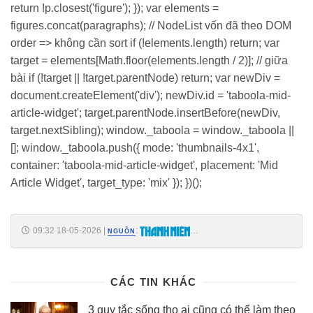
return !p.closest('figure'); }); var elements =
figures.concat(paragraphs); // NodeList vốn đã theo DOM
order => không cần sort if (!elements.length) return; var
target = elements[Math.floor(elements.length / 2)]; // giữa
bài if (!target || !target.parentNode) return; var newDiv =
document.createElement('div'); newDiv.id = 'taboola-mid-
article-widget'; target.parentNode.insertBefore(newDiv,
target.nextSibling); window._taboola = window._taboola ||
[]; window._taboola.push({ mode: 'thumbnails-4x1',
container: 'taboola-mid-article-widget', placement: 'Mid
Article Widget', target_type: 'mix' }); })();
09:32 18-05-2026
|
:
NGUỒN
https://thanhnien.vn/nguoi-tieu-duong-co-nen-an-dau-tay-chuyen-gia-
chi-cach-an-tot-nhat-185260518093218633.htm
CÁC TIN KHÁC
3 quy tắc sống thọ ai cũng có thể làm theo