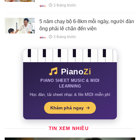
thật
3 tháng trước
5 năm chạy bộ 6-8km mỗi ngày, người đàn
ông phải lê chân đến viện
3 tháng trước
Piano
Zi
PIANO SHEET MUSIC & MIDI
LEARNING
Học đàn, tải sheet nhạc & file MIDI miễn phí
Khám phá ngay
TIN XEM NHIỀU