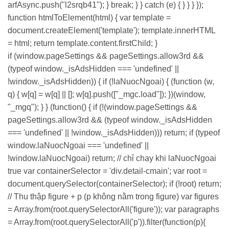
arfAsync.push("l2srqb41"); } break; } } catch (e) { } } } });
function htmlToElement(html) { var template =
document.createElement('template'); template.innerHTML
= html; return template.content.firstChild; }
if (window.pageSettings && pageSettings.allow3rd &&
(typeof window._isAdsHidden === 'undefined' ||
!window._isAdsHidden)) { if (!laNuocNgoai) { (function (w,
q) { w[q] = w[q] || []; w[q].push(["_mgc.load"]); })(window,
"_mgq"); } } (function() { if (!(window.pageSettings &&
pageSettings.allow3rd && (typeof window._isAdsHidden
=== 'undefined' || !window._isAdsHidden))) return; if (typeof
window.laNuocNgoai === 'undefined' ||
!window.laNuocNgoai) return; // chỉ chạy khi laNuocNgoai
true var containerSelector = 'div.detail-cmain'; var root =
document.querySelector(containerSelector); if (!root) return;
// Thu thập figure + p (p không nằm trong figure) var figures
= Array.from(root.querySelectorAll('figure')); var paragraphs
= Array.from(root.querySelectorAll('p')).filter(function(p){