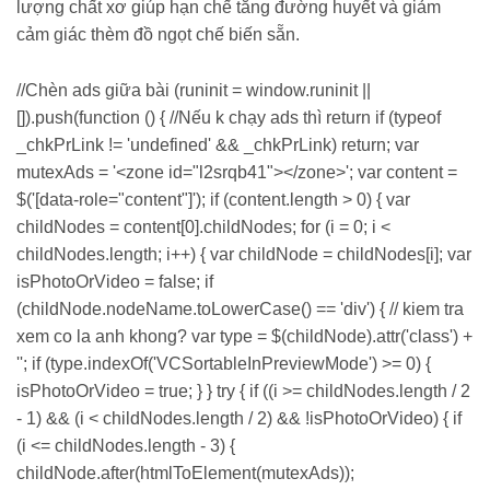
lượng chất xơ giúp hạn chế tăng đường huyết và giảm
cảm giác thèm đồ ngọt chế biến sẵn.
//Chèn ads giữa bài (runinit = window.runinit ||
[]).push(function () { //Nếu k chạy ads thì return if (typeof
_chkPrLink != 'undefined' && _chkPrLink) return; var
mutexAds = '<zone id="l2srqb41"></zone>'; var content =
$('[data-role="content"]'); if (content.length > 0) { var
childNodes = content[0].childNodes; for (i = 0; i <
childNodes.length; i++) { var childNode = childNodes[i]; var
isPhotoOrVideo = false; if
(childNode.nodeName.toLowerCase() == 'div') { // kiem tra
xem co la anh khong? var type = $(childNode).attr('class') +
''; if (type.indexOf('VCSortableInPreviewMode') >= 0) {
isPhotoOrVideo = true; } } try { if ((i >= childNodes.length / 2
- 1) && (i < childNodes.length / 2) && !isPhotoOrVideo) { if
(i <= childNodes.length - 3) {
childNode.after(htmlToElement(mutexAds));