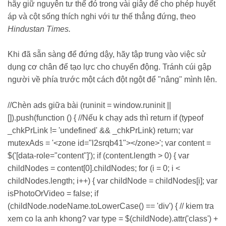
hãy giữ nguyên tư thế đó trong vài giây để cho phép huyết
áp và cột sống thích nghi với tư thế thẳng đứng, theo
Hindustan Times.
Khi đã sẵn sàng để đứng dậy, hãy tập trung vào việc sử
dụng cơ chân để tạo lực cho chuyển động. Tránh cúi gập
người về phía trước một cách đột ngột để "nâng" mình lên.
//Chèn ads giữa bài (runinit = window.runinit ||
[]).push(function () { //Nếu k chạy ads thì return if (typeof
_chkPrLink != 'undefined' && _chkPrLink) return; var
mutexAds = '<zone id="l2srqb41"></zone>'; var content =
$('[data-role="content"]'); if (content.length > 0) { var
childNodes = content[0].childNodes; for (i = 0; i <
childNodes.length; i++) { var childNode = childNodes[i]; var
isPhotoOrVideo = false; if
(childNode.nodeName.toLowerCase() == 'div') { // kiem tra
xem co la anh khong? var type = $(childNode).attr('class') +