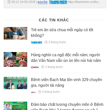
00:12 19-05-2026
|
:
https://thanhnien.vn/thuc-
NGUỒN
day-buoi-sang-tuong-de-ma-nhieu-nguoi-lam-chua-dung-
185260518215623346.htm
CÁC TIN KHÁC
Trẻ em ăn sữa chua mỗi ngày có tốt
không?
3 tháng trước
Hàng nghìn ca ngộ độc mỗi năm, người
dân Vân Nam vẫn ùn ùn lên núi hái nấm
3 tháng trước
Bệnh viện Bạch Mai tôn vinh 329 chuyên
gia, người tài năng
3 tháng trước
Đảm bảo chất lượng chuyên môn ở Bệnh