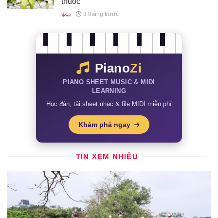
thuốc
3 tháng trước
Piano
Zi
PIANO SHEET MUSIC & MIDI
LEARNING
Học đàn, tải sheet nhạc & file MIDI miễn phí
Khám phá ngay
TIN XEM NHIỀU