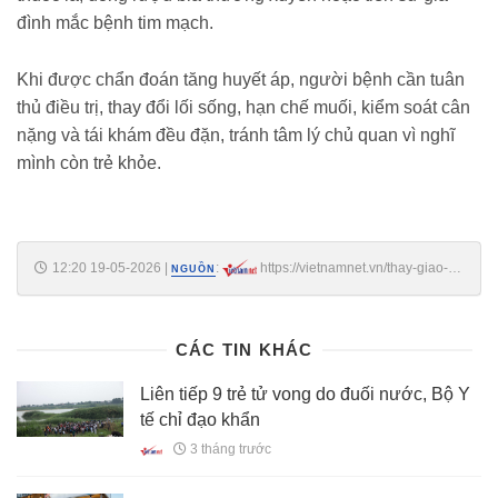
đình mắc bệnh tim mạch.
Khi được chẩn đoán tăng huyết áp, người bệnh cần tuân
thủ điều trị, thay đổi lối sống, hạn chế muối, kiểm soát cân
nặng và tái khám đều đặn, tránh tâm lý chủ quan vì nghĩ
mình còn trẻ khỏe.
12:20 19-05-2026
|
:
https://vietnamnet.vn/thay-giao-
NGUỒN
khong-qua-khoi-o-tuoi-38-vi-chu-quan-minh-con-tre-2517193.html
CÁC TIN KHÁC
Liên tiếp 9 trẻ tử vong do đuối nước, Bộ Y
tế chỉ đạo khẩn
3 tháng trước