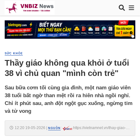
SỨC KHỎE
Thầy giáo không qua khỏi ở tuổi
38 vì chủ quan "mình còn trẻ"
Sau bữa cơm tối cùng gia đình, một nam giáo viên
38 tuổi bất ngờ than mệt rồi ra hiên nhà ngồi nghỉ.
Chỉ ít phút sau, anh đột ngột gục xuống, ngừng tim
và tử vong
12:20 19-05-2026
|
:
https://vietnamnet.vn/thay-giao-
NGUỒN
khong-qua-khoi-o-tuoi-38-vi-chu-quan-minh-con-tre-2517193.html