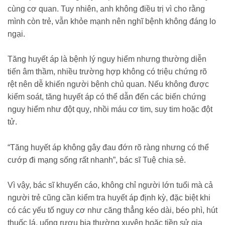
cùng cơ quan. Tuy nhiên, anh không điều trị vì cho rằng
mình còn trẻ, vẫn khỏe mạnh nên nghĩ bệnh không đáng lo
ngại.
Tăng huyết áp là bệnh lý nguy hiểm nhưng thường diễn
tiến âm thầm, nhiều trường hợp không có triệu chứng rõ
rệt nên dễ khiến người bệnh chủ quan. Nếu không được
kiểm soát, tăng huyết áp có thể dẫn đến các biến chứng
nguy hiểm như đột quỵ, nhồi máu cơ tim, suy tim hoặc đột
tử.
“Tăng huyết áp không gây đau đớn rõ ràng nhưng có thể
cướp đi mạng sống rất nhanh”, bác sĩ Tuệ chia sẻ.
Vì vậy, bác sĩ khuyến cáo, không chỉ người lớn tuổi mà cả
người trẻ cũng cần kiểm tra huyết áp định kỳ, đặc biệt khi
có các yếu tố nguy cơ như căng thẳng kéo dài, béo phì, hút
thuốc lá, uống rượu bia thường xuyên hoặc tiền sử gia