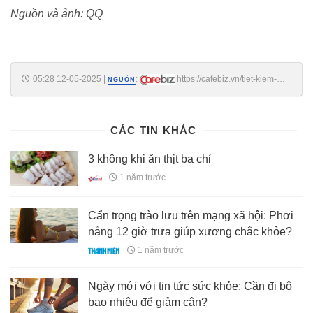
Nguồn và ảnh: QQ
05:28 12-05-2025
|
:
https://cafebiz.vn/tiet-kiem-
NGUỒN
may-cung-dung-ham-nong-lai-6-thuc-pham-nay-de-an-
176250511195919421.chn
CÁC TIN KHÁC
3 không khi ăn thịt ba chỉ
1 năm trước
Cẩn trọng trào lưu trên mạng xã hội: Phơi
nắng 12 giờ trưa giúp xương chắc khỏe?
1 năm trước
Ngày mới với tin tức sức khỏe: Cần đi bộ
bao nhiêu để giảm cân?