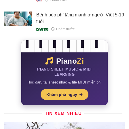
1 năm trước
Bệnh béo phì tăng mạnh ở người Việt 5-19
tuổi
1 năm trước
Piano
Zi
PIANO SHEET MUSIC & MIDI
LEARNING
Học đàn, tải sheet nhạc & file MIDI miễn phí
Khám phá ngay
TIN XEM NHIỀU