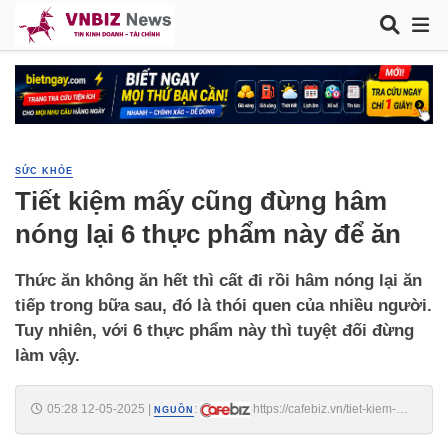
SỨC KHỎE
Tiết kiệm mấy cũng đừng hâm
nóng lại 6 thực phẩm này để ăn
Thức ăn không ăn hết thì cất đi rồi hâm nóng lại ăn
tiếp trong bữa sau, đó là thói quen của nhiều người.
Tuy nhiên, với 6 thực phẩm này thì tuyệt đối đừng
làm vậy.
05:28 12-05-2025
|
:
https://cafebiz.vn/tiet-kiem-
NGUỒN
may-cung-dung-ham-nong-lai-6-thuc-pham-nay-de-an-
176250511195919421.chn