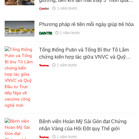
giường, đến khi tận mắt thấy 3 "món quà"
quý giá xuất hiện trong nhà tôi mới hiểu lý
1 năm trước
do
Phương pháp rẻ tiền mỗi ngày giúp trẻ hóa
1 năm trước
Tổng thống Putin và Tổng Bí thư Tô Lâm
chứng kiến hợp tác giữa VNVC và Quỹ
Đầu tư Trực tiếp Nga về vaccine công
1 năm trước
nghệ mới
Bệnh viện Hoàn Mỹ Sài Gòn đạt Chứng
nhận Vàng của Hội Đột quỵ Thế giới
1 năm trước