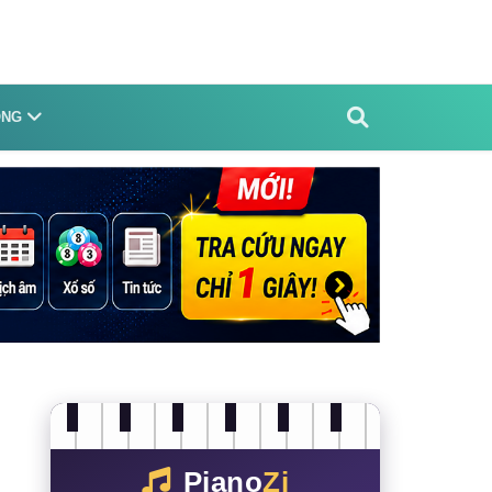
ỐNG
Piano
Zi