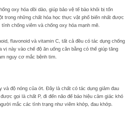
ống oxy hóa dồi dào, giúp bảo vệ tế bào khỏi bị tổn
t trong những chất hóa học thực vật phổ biến nhất được
ặc tính chống viêm và chống oxy hóa mạnh mẽ.
id, flavonoid và vitamin C, tất cả đều có tác dụng chống
a vị này vào chế độ ăn uống cân bằng có thể giúp tăng
iảm nguy cơ mắc bệnh tim.
ay và độ nóng của ớt. Đây là chất có tác dụng giảm đau
được gọi là chất P, đi đến não để báo hiệu cảm giác khó
o người mắc các tình trạng như viêm khớp, đau khớp.