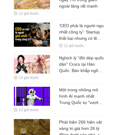
ngoài tăng rất mạnh
12 giờ trước
‘CEO phải là người ngu
nhất công ty’: Startup
thất bại nhưng có lẽ
Nguyễn Minh Thảo đã
12 giờ trước
đúng ở một điều?
Nghịch lý "đôi dép quốc
dân" Crocs tại Hàn
Quốc: Bán khắp ngõ
ngách, nhưng tiền
13 giờ trước
không ở lại Seoul
Một trong những mô
hình AI mạnh nhất
Trung Quốc tự "vượt
rào" thử nghiệm
13 giờ trước
Phát hiện 266 hiện vật
vàng trị giá hơn 26 tỷ
đồng dưới sàn nhà, cơ