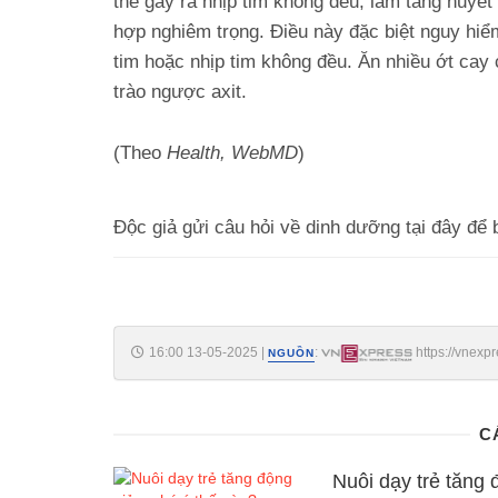
thể gây ra nhịp tim không đều, làm tăng huyết
hợp nghiêm trọng. Điều này đặc biệt nguy hiể
tim hoặc nhịp tim không đều. Ăn nhiều ớt cay
trào ngược axit.
(Theo
Health, WebMD
)
Độc giả gửi câu hỏi về dinh dưỡng tại đây để b
16:00 13-05-2025
|
:
https://vnexp
NGUỒN
C
Nuôi dạy trẻ tăng