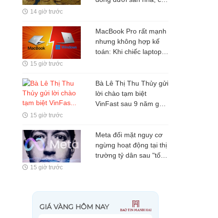
quan chức năng lập tức
14 giờ trước
phong tỏa
MacBook Pro rất mạnh
nhưng không hợp kế
toán: Khi chiếc laptop
hàng chục triệu đồng
15 giờ trước
lại giải quyết sai bài
toán của người dùng
Bà Lê Thị Thu Thủy gửi
lời chào tạm biệt
VinFast sau 9 năm gắn
bó
15 giờ trước
Meta đối mặt nguy cơ
ngừng hoạt động tại thị
trường tỷ dân sau "tối
hậu thư" 72 giờ cho
15 giờ trước
Mark Zuckerberg