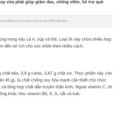
ay vừa phải giúp giảm đau, chống viêm, hỗ trợ quá
ress.net/loi-ich-suc-khoe-cua-ot-cay-4885198.html
g trong nấu cà ri, súp và thịt. Loại ớt này chứa nhiều hợp
m đến lợi ích cho sức khỏe theo nhiều cách.
 g chất béo, 3,9 g carbs, 0,67 g chất xơ. Thực phẩm này còn
ần 45 g), là chất chống oxy hóa mạnh cần thiết cho chức
t và tổng hợp chất dẫn truyền thần kinh. Ngoài vitamin C, ớt
ng khác như vitamin B6, K, A, sắt và kali.