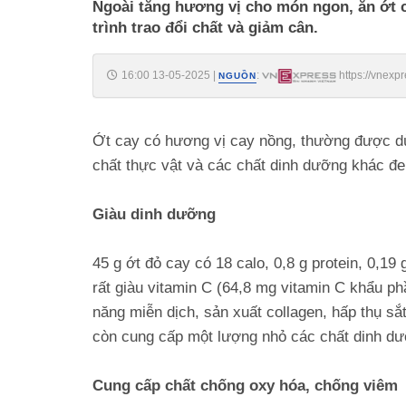
Ngoài tăng hương vị cho món ngon, ăn ớt c
trình trao đổi chất và giảm cân.
16:00 13-05-2025
|
:
https://vnexp
NGUỒN
Ớt cay có hương vị cay nồng, thường được dùn
chất thực vật và các chất dinh dưỡng khác đe
Giàu dinh dưỡng
45 g ớt đỏ cay có 18 calo, 0,8 g protein, 0,19
rất giàu vitamin C (64,8 mg vitamin C khẩu ph
năng miễn dịch, sản xuất collagen, hấp thụ sắ
còn cung cấp một lượng nhỏ các chất dinh dưỡ
Cung cấp chất chống oxy hóa, chống viêm