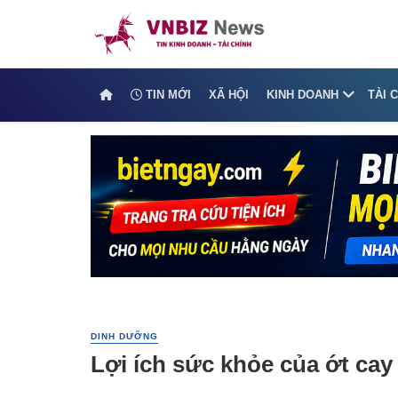
TIN MỚI
XÃ HỘI
KINH DOANH
TÀI 
DINH DƯỠNG
Lợi ích sức khỏe của ớt cay