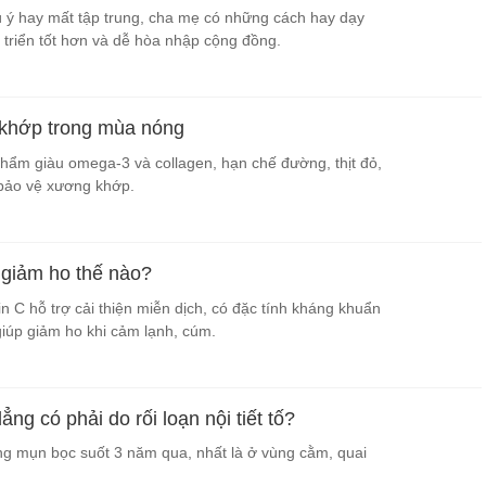
 ý hay mất tập trung, cha mẹ có những cách hay dạy
 triển tốt hơn và dễ hòa nhập cộng đồng.
 khớp trong mùa nóng
hẩm giàu omega-3 và collagen, hạn chế đường, thịt đỏ,
bảo vệ xương khớp.
giảm ho thế nào?
n C hỗ trợ cải thiện miễn dịch, có đặc tính kháng khuẩn
giúp giảm ho khi cảm lạnh, cúm.
ng có phải do rối loạn nội tiết tố?
ng mụn bọc suốt 3 năm qua, nhất là ở vùng cằm, quai