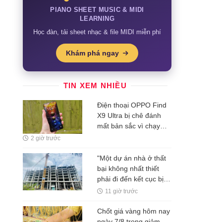
PIANO SHEET MUSIC & MIDI
LEARNING
Học đàn, tải sheet nhạc & file MIDI miễn phí
Khám phá ngay
TIN XEM NHIỀU
Điện thoại OPPO Find
X9 Ultra bị chê đánh
mất bản sắc vì chạy
theo iPhone, chuyên
2 giờ trước
gia gọi đây là điểm trừ
lớn nhất
"Một dự án nhà ở thất
bại không nhất thiết
phải đi đến kết cục bị
bỏ hoang"
11 giờ trước
Chốt giá vàng hôm nay
ngày 7/8 trong giảm