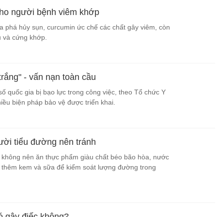
cho người bệnh viêm khớp
 phá hủy sụn, curcumin ức chế các chất gây viêm, còn
 và cứng khớp.
rắng" - vấn nạn toàn cầu
ố quốc gia bị bạo lực trong công việc, theo Tổ chức Y
hiều biện pháp bảo vệ được triển khai.
ời tiểu đường nên tránh
 không nên ăn thực phẩm giàu chất béo bão hòa, nước
có thêm kem và sữa để kiểm soát lượng đường trong
ó gây điếc không?