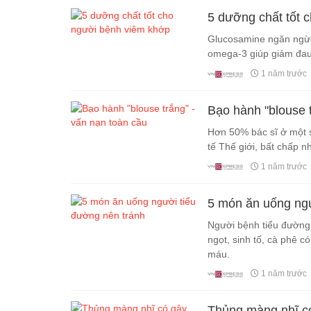
5 dưỡng chất tốt 
Glucosamine ngăn ngừa
omega-3 giúp giảm đau
1 năm trước
Bạo hành "blouse t
Hơn 50% bác sĩ ở một s
tế Thế giới, bất chấp n
1 năm trước
5 món ăn uống ngư
Người bệnh tiểu đường
ngọt, sinh tố, cà phê 
máu.
1 năm trước
Thủng màng nhĩ c