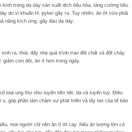
 kinh trong dạ dày sản xuất dịch tiêu hóa, tăng cường tiêu
ày do vi khuẩn H. pylori gây ra. Tuy nhiên, ăn ớt vừa phải
hả năng kích ứng, gây đau dạ dày.
sinh ra, thúc đẩy nhẹ quá trình trao đổi chất và đốt cháy
c giảm cơn đói, ăn ít hơn trong ngày.
 loại ung thư như tuyến tiền liệt, da và tuyến tụy. Điều
 u, góp phần làm chậm sự phát triển và lây lan của tế bào
iều, mọi người chỉ nên ăn ít ớt cay. Nếu ăn lượng lớn có