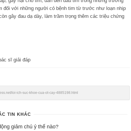
 áp, gây hại cho tim, dẫn đến đau tim trong những trường
m đối với những người có bệnh tim từ trước như loạn nhịp
 còn gây đau dạ dày, làm trầm trọng thêm các triệu chứng
ác sĩ giải đáp
ress.net/loi-ich-suc-khoe-cua-ot-cay-4885198.html
ÁC TIN KHÁC
 động giảm chú ý thế nào?