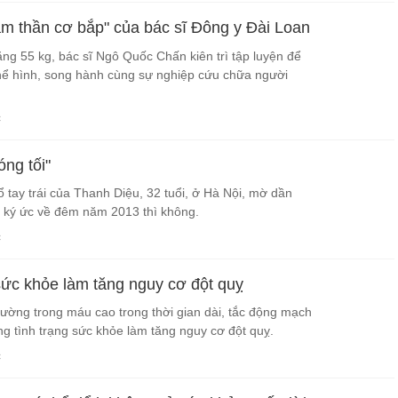
am thần cơ bắp" của bác sĩ Đông y Đài Loan
ặng 55 kg, bác sĩ Ngô Quốc Chấn kiên trì tập luyện để
thể hình, song hành cùng sự nghiệp cứu chữa người
c
óng tối"
ổ tay trái của Thanh Diệu, 32 tuổi, ở Hà Nội, mờ dần
 ký ức về đêm năm 2013 thì không.
c
sức khỏe làm tăng nguy cơ đột quỵ
ường trong máu cao trong thời gian dài, tắc động mạch
g tình trạng sức khỏe làm tăng nguy cơ đột quỵ.
c