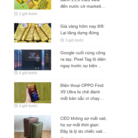
đến nước cờ marketing
"thắng đậm" của đế
2 giờ trước
chế snack lớn nhất nhì
Hàn Quốc
Giá vàng hôm nay 8/8:
Lại tăng dựng đứng
3 giờ trước
Google cuối cùng cũng
ra tay: Pixel Tag lộ diện
ngay trước sự kiện
Pixel 11, chuẩn bị đối
4 giờ trước
đầu Apple AirTag và
Galaxy SmartTag
Điện thoại OPPO Find
X9 Ultra bị chê đánh
mất bản sắc vì chạy
theo iPhone, chuyên
4 giờ trước
gia gọi đây là điểm trừ
lớn nhất
CEO không sợ mất vali,
họ sợ mất thời gian:
Đây là lý do chiếc vali
tích hợp định vị đang