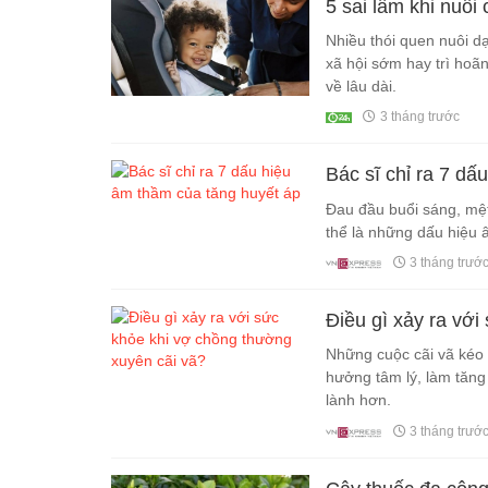
5 sai lầm khi nuôi
Nhiều thói quen nuôi d
xã hội sớm hay trì hoã
về lâu dài.
3 tháng trước
Bác sĩ chỉ ra 7 dấ
Đau đầu buổi sáng, mệt
thể là những dấu hiệu 
3 tháng trướ
Điều gì xảy ra vớ
Những cuộc cãi vã kéo 
hưởng tâm lý, làm tăng
lành hơn.
3 tháng trướ