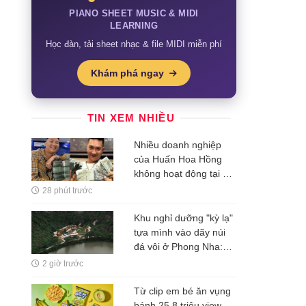
PIANO SHEET MUSIC & MIDI
LEARNING
Học đàn, tải sheet nhạc & file MIDI miễn phí
Khám phá ngay
TIN XEM NHIỀU
Nhiều doanh nghiệp
của Huấn Hoa Hồng
không hoạt động tại địa
chỉ đăng ký
28 phút trước
Khu nghỉ dưỡng "kỳ lạ"
tựa mình vào dãy núi
đá vôi ở Phong Nha:
Đường đi bằng tre, nội
2 giờ trước
thất bằng gỗ tái chế, du
khách như bước vào
Từ clip em bé ăn vụng
vùng đất cổ xưa
bánh 25,8 triệu view