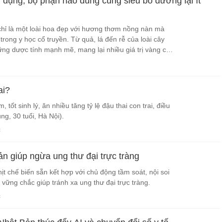
 dụng, bộ phận nào dùng cũng siêu bổ dưỡng lại ít
hỉ là một loài hoa đẹp với hương thơm nồng nàn mà
 trong y học cổ truyền. Từ quả, lá đến rễ của loài cây
g dược tính mạnh mẽ, mang lại nhiều giá trị vàng cho
ai?
, tốt sinh lý, ăn nhiều tăng tỷ lệ đậu thai con trai, điều
g, 30 tuổi, Hà Nội).
c
ản giúp ngừa ung thư đại trực tràng
hịt chế biến sẵn kết hợp với chủ động tầm soát, nội soi
n vững chắc giúp tránh xa ung thư đại trực tràng.
c