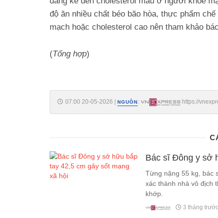
đáng kể đến cholesterol máu ở người khỏe m
độ ăn nhiều chất béo bão hòa, thực phẩm chế 
mạch hoặc cholesterol cao nên tham khảo bác
(
Tổng hợp
)
07:00 20-05-2026
|
:
https://vnexp
NGUỒN
C
Bác sĩ Đông y sở 
Từng nặng 55 kg, bác 
xác thành nhà vô địch t
khớp.
3 tháng trướ