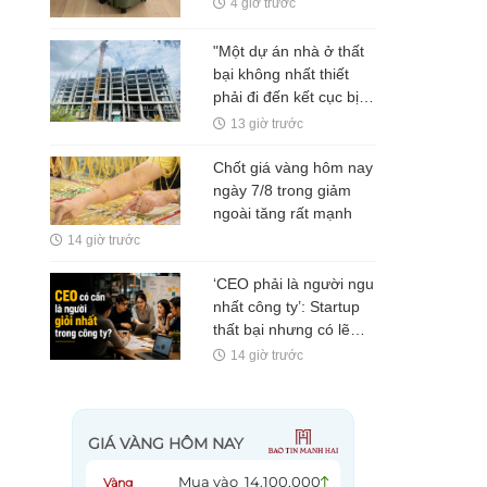
4 giờ trước
được chú ý
"Một dự án nhà ở thất
bại không nhất thiết
phải đi đến kết cục bị
bỏ hoang"
13 giờ trước
Chốt giá vàng hôm nay
ngày 7/8 trong giảm
ngoài tăng rất mạnh
14 giờ trước
‘CEO phải là người ngu
nhất công ty’: Startup
thất bại nhưng có lẽ
Nguyễn Minh Thảo đã
14 giờ trước
đúng ở một điều?