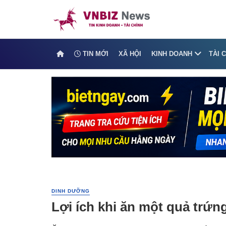
TIN MỚI
XÃ HỘI
KINH DOANH
TÀI 
DINH DƯỠNG
Lợi ích khi ăn một quả trứn