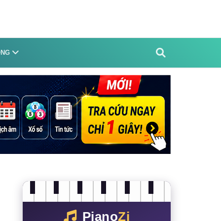
ỐNG
Piano
Zi