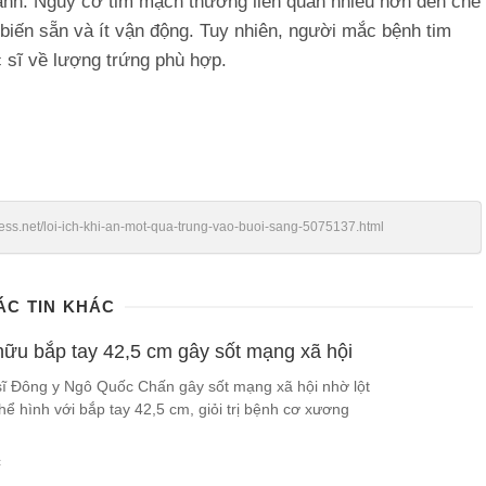
ạnh. Nguy cơ tim mạch thường liên quan nhiều hơn đến chế
biến sẵn và ít vận động. Tuy nhiên, người mắc bệnh tim
 sĩ về lượng trứng phù hợp.
ress.net/loi-ich-khi-an-mot-qua-trung-vao-buoi-sang-5075137.html
ÁC TIN KHÁC
hữu bắp tay 42,5 cm gây sốt mạng xã hội
sĩ Đông y Ngô Quốc Chấn gây sốt mạng xã hội nhờ lột
hể hình với bắp tay 42,5 cm, giỏi trị bệnh cơ xương
c