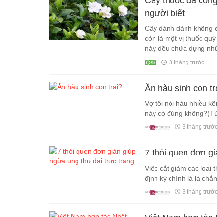
Cây thuốc đa công
người biết
Cây dành dành không c
còn là một vị thuốc quý
này đều chứa đựng nhữn
sức khỏe con người.
3 tháng trước
Ăn hàu sinh con tr
Vợ tôi nói hàu nhiều kẽm
này có đúng không?(Tùn
3 tháng trướ
7 thói quen đơn gi
Việc cắt giảm các loại t
định kỳ chính là lá chắ
3 tháng trướ