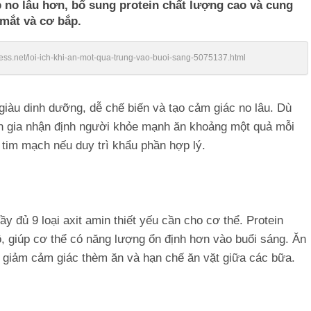
 no lâu hơn, bổ sung protein chất lượng cao và cung
mắt và cơ bắp.
ress.net/loi-ich-khi-an-mot-qua-trung-vao-buoi-sang-5075137.html
iàu dinh dưỡng, dễ chế biến và tạo cảm giác no lâu. Dù
yên gia nhận định người khỏe mạnh ăn khoảng một quả mỗi
tim mạch nếu duy trì khẩu phần hợp lý.
y đủ 9 loại axit amin thiết yếu cần cho cơ thể. Protein
mô, giúp cơ thể có năng lượng ổn định hơn vào buổi sáng. Ăn
p giảm cảm giác thèm ăn và hạn chế ăn vặt giữa các bữa.