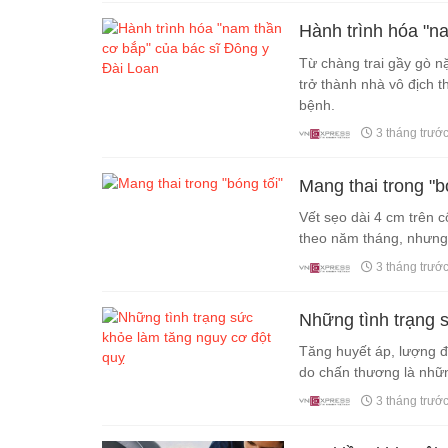
Hành trình hóa "n
Từ chàng trai gầy gò n
trở thành nhà vô địch 
bệnh.
3 tháng trướ
Mang thai trong "b
Vết sẹo dài 4 cm trên c
theo năm tháng, nhưng
3 tháng trướ
Những tình trạng 
Tăng huyết áp, lượng đ
do chấn thương là nhữn
3 tháng trướ