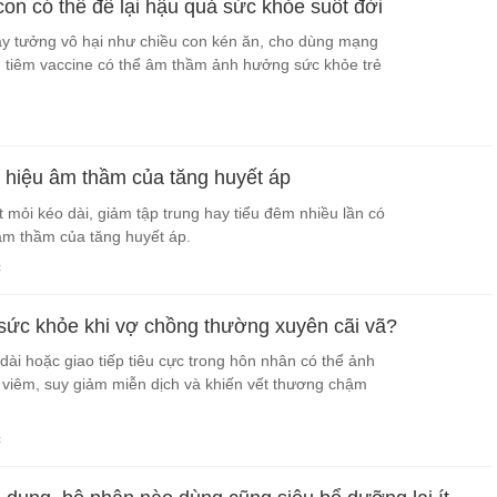
 con có thể để lại hậu quả sức khỏe suốt đời
ạy tưởng vô hại như chiều con kén ăn, cho dùng mạng
n tiêm vaccine có thể âm thầm ảnh hưởng sức khỏe trẻ
u hiệu âm thầm của tăng huyết áp
 mỏi kéo dài, giảm tập trung hay tiểu đêm nhiều lần có
âm thầm của tăng huyết áp.
c
i sức khỏe khi vợ chồng thường xuyên cãi vã?
dài hoặc giao tiếp tiêu cực trong hôn nhân có thể ảnh
 viêm, suy giảm miễn dịch và khiến vết thương chậm
c