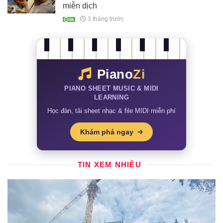
miễn dịch
3 tháng trước
Piano
Zi
PIANO SHEET MUSIC & MIDI
LEARNING
Học đàn, tải sheet nhạc & file MIDI miễn phí
Khám phá ngay
TIN XEM NHIỀU