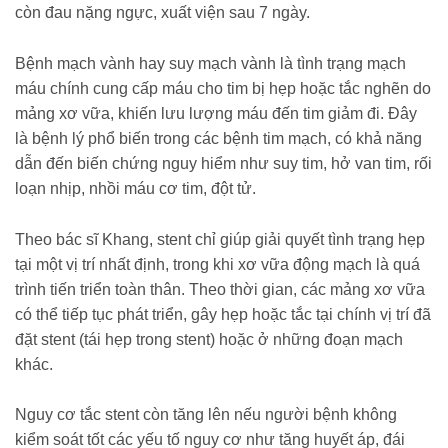
còn đau nặng ngực, xuất viện sau 7 ngày.
Bệnh mạch vành hay suy mạch vành là tình trạng mạch
máu chính cung cấp máu cho tim bị hẹp hoặc tắc nghẽn do
mảng xơ vữa, khiến lưu lượng máu đến tim giảm đi. Đây
là bệnh lý phổ biến trong các bệnh tim mạch, có khả năng
dẫn đến biến chứng nguy hiểm như suy tim, hở van tim, rối
loạn nhịp, nhồi máu cơ tim, đột tử.
Theo bác sĩ Khang, stent chỉ giúp giải quyết tình trạng hẹp
tại một vị trí nhất định, trong khi xơ vữa động mạch là quá
trình tiến triển toàn thân. Theo thời gian, các mảng xơ vữa
có thể tiếp tục phát triển, gây hẹp hoặc tắc tại chính vị trí đã
đặt stent (tái hẹp trong stent) hoặc ở những đoạn mạch
khác.
Nguy cơ tắc stent còn tăng lên nếu người bệnh không
kiểm soát tốt các yếu tố nguy cơ như tăng huyết áp, đái