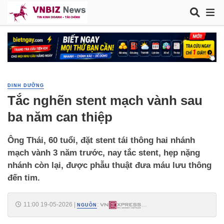
DINH DƯỠNG
Tắc nghẽn stent mạch vành sau
ba năm can thiệp
Ông Thái, 60 tuổi, đặt stent tái thông hai nhánh
mạch vành 3 năm trước, nay tắc stent, hẹp nặng
nhánh còn lại, được phẫu thuật đưa máu lưu thông
đến tim.
11:00 19-05-2026
|
:
NGUỒN
https://vnexpress.net/tac-nghen-stent-mach-vanh-sau-ba-nam-can-
thiep-5075507.html