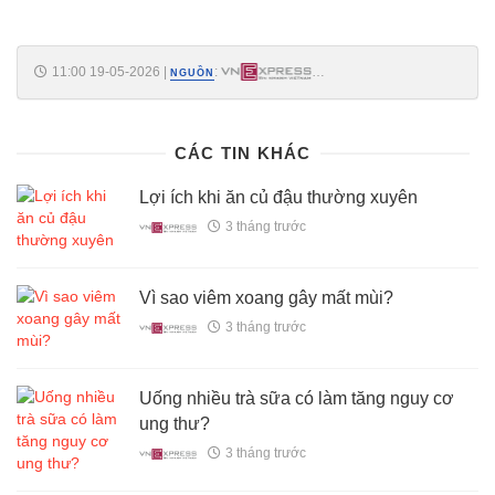
11:00 19-05-2026
|
:
NGUỒN
https://vnexpress.net/tac-nghen-stent-mach-vanh-sau-ba-nam-can-
thiep-5075507.html
CÁC TIN KHÁC
Lợi ích khi ăn củ đậu thường xuyên
3 tháng trước
Vì sao viêm xoang gây mất mùi?
3 tháng trước
Uống nhiều trà sữa có làm tăng nguy cơ
ung thư?
3 tháng trước