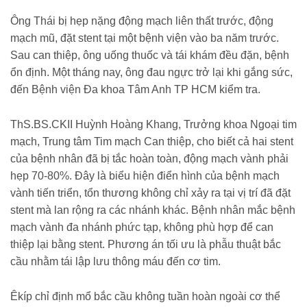
Ông Thái bị hẹp nặng động mạch liên thất trước, động
mạch mũ, đặt stent tại một bệnh viện vào ba năm trước.
Sau can thiệp, ông uống thuốc và tái khám đều đặn, bệnh
ổn định. Một tháng nay, ông đau ngực trở lại khi gắng sức,
đến Bệnh viện Đa khoa Tâm Anh TP HCM kiểm tra.
ThS.BS.CKII Huỳnh Hoàng Khang, Trưởng khoa Ngoại tim
mạch, Trung tâm Tim mạch Can thiệp, cho biết cả hai stent
của bệnh nhân đã bị tắc hoàn toàn, động mạch vành phải
hẹp 70-80%. Đây là biểu hiện điển hình của bệnh mạch
vành tiến triển, tổn thương không chỉ xảy ra tại vị trí đã đặt
stent mà lan rộng ra các nhánh khác. Bệnh nhân mắc bệnh
mạch vành đa nhánh phức tạp, không phù hợp để can
thiệp lại bằng stent. Phương án tối ưu là phẫu thuật bắc
cầu nhằm tái lập lưu thông máu đến cơ tim.
Êkíp chỉ định mổ bắc cầu không tuần hoàn ngoài cơ thể