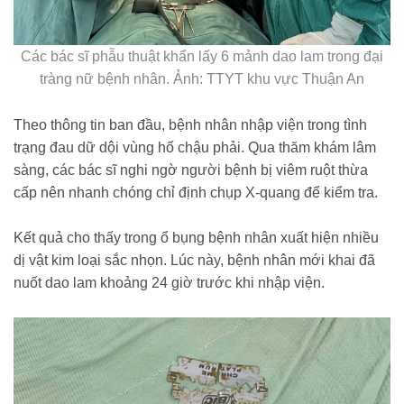
Các bác sĩ phẫu thuật khẩn lấy 6 mảnh dao lam trong đại
tràng nữ bệnh nhân. Ảnh: TTYT khu vực Thuận An
Theo thông tin ban đầu, bệnh nhân nhập viện trong tình
trạng đau dữ dội vùng hố chậu phải. Qua thăm khám lâm
sàng, các bác sĩ nghi ngờ người bệnh bị viêm ruột thừa
cấp nên nhanh chóng chỉ định chụp X-quang để kiểm tra.
Kết quả cho thấy trong ổ bụng bệnh nhân xuất hiện nhiều
dị vật kim loại sắc nhọn. Lúc này, bệnh nhân mới khai đã
nuốt dao lam khoảng 24 giờ trước khi nhập viện.