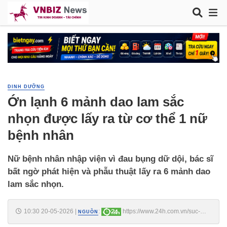
DINH DƯỠNG
Ớn lạnh 6 mảnh dao lam sắc
nhọn được lấy ra từ cơ thể 1 nữ
bệnh nhân
Nữ bệnh nhân nhập viện vì đau bụng dữ dội, bác sĩ
bất ngờ phát hiện và phẫu thuật lấy ra 6 mảnh dao
lam sắc nhọn.
10:30 20-05-2026
|
:
https://www.24h.com.vn/suc-
NGUỒN
khoe/on-lanh-6-manh-dao-lam-sac-nhon-duoc-lay-ra-tu-co-the-1-nu-