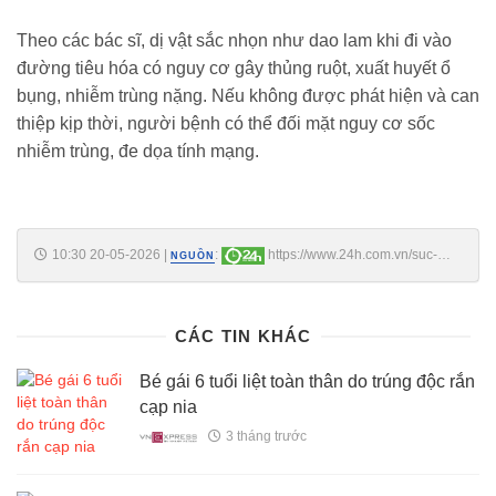
Theo các bác sĩ, dị vật sắc nhọn như dao lam khi đi vào
đường tiêu hóa có nguy cơ gây thủng ruột, xuất huyết ổ
bụng, nhiễm trùng nặng. Nếu không được phát hiện và can
thiệp kịp thời, người bệnh có thể đối mặt nguy cơ sốc
nhiễm trùng, đe dọa tính mạng.
10:30 20-05-2026
|
:
https://www.24h.com.vn/suc-
NGUỒN
khoe/on-lanh-6-manh-dao-lam-sac-nhon-duoc-lay-ra-tu-co-the-1-nu-
benh-nhan-c62a1763247.html
CÁC TIN KHÁC
Bé gái 6 tuổi liệt toàn thân do trúng độc rắn
cạp nia
3 tháng trước