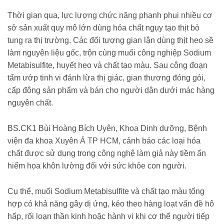
Thời gian qua, lực lượng chức năng phanh phui nhiều cơ
sở sản xuất quy mô lớn dùng hóa chất ngụy tạo thịt bò
tung ra thị trường. Các đối tượng gian lận dùng thịt heo sề
làm nguyên liệu gốc, trộn cùng muối công nghiệp Sodium
Metabisulfite, huyết heo và chất tạo màu. Sau công đoạn
tẩm ướp tinh vi đánh lừa thị giác, gian thương đóng gói,
cấp đông sản phẩm và bán cho người dân dưới mác hàng
nguyên chất.
BS.CK1 Bùi Hoàng Bích Uyên, Khoa Dinh dưỡng, Bệnh
viện đa khoa Xuyên Á TP HCM, cảnh báo các loại hóa
chất được sử dụng trong công nghệ làm giả này tiềm ẩn
hiểm họa khôn lường đối với sức khỏe con người.
Cụ thể, muối Sodium Metabisulfite và chất tạo màu tổng
hợp có khả năng gây dị ứng, kéo theo hàng loạt vấn đề hô
hấp, rối loạn thần kinh hoặc hành vi khi cơ thể người tiếp