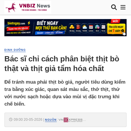
DINH DƯỠNG
Bác sĩ chỉ cách phân biệt thịt bò
thật và thịt giả tẩm hóa chất
Để tránh mua phải thịt bò giả, người tiêu dùng kiểm
tra bằng xúc giác, quan sát màu sắc, thớ thịt, thử
với nước sạch hoặc dựa vào mùi vị đặc trưng khi
chế biến.
09:00 20-05-2026
|
:
NGUỒN
https://vnexpress.net/bac-si-chi-cach-phan-biet-thit-bo-that-va-thit-gia-
tam-hoa-chat-5075705.html