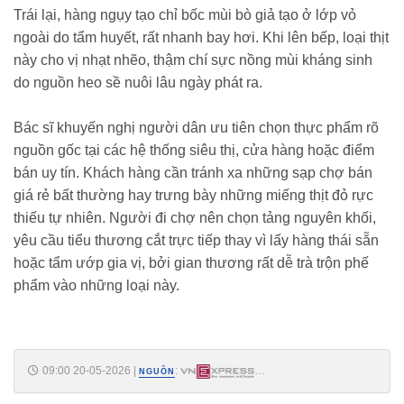
Trái lại, hàng ngụy tạo chỉ bốc mùi bò giả tạo ở lớp vỏ
ngoài do tẩm huyết, rất nhanh bay hơi. Khi lên bếp, loại thịt
này cho vị nhạt nhẽo, thậm chí sực nồng mùi kháng sinh
do nguồn heo sề nuôi lâu ngày phát ra.
Bác sĩ khuyến nghị người dân ưu tiên chọn thực phẩm rõ
nguồn gốc tại các hệ thống siêu thị, cửa hàng hoặc điểm
bán uy tín. Khách hàng cần tránh xa những sạp chợ bán
giá rẻ bất thường hay trưng bày những miếng thịt đỏ rực
thiếu tự nhiên. Người đi chợ nên chọn tảng nguyên khối,
yêu cầu tiểu thương cắt trực tiếp thay vì lấy hàng thái sẵn
hoặc tẩm ướp gia vị, bởi gian thương rất dễ trà trộn phế
phẩm vào những loại này.
09:00 20-05-2026
|
:
NGUỒN
https://vnexpress.net/bac-si-chi-cach-phan-biet-thit-bo-that-va-thit-gia-
tam-hoa-chat-5075705.html