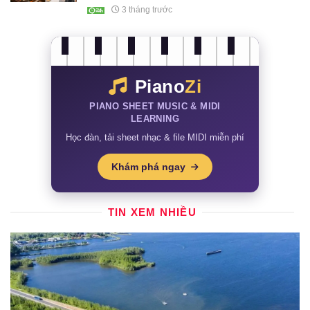
thiếu máu não
3 tháng trước
Piano
Zi
PIANO SHEET MUSIC & MIDI
LEARNING
Học đàn, tải sheet nhạc & file MIDI miễn phí
Khám phá ngay
TIN XEM NHIỀU