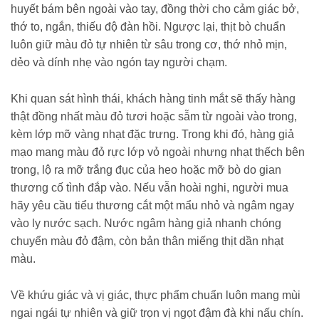
huyết bám bên ngoài vào tay, đồng thời cho cảm giác bở,
thớ to, ngắn, thiếu độ đàn hồi. Ngược lại, thịt bò chuẩn
luôn giữ màu đỏ tự nhiên từ sâu trong cơ, thớ nhỏ mịn,
dẻo và dính nhẹ vào ngón tay người chạm.
Khi quan sát hình thái, khách hàng tinh mắt sẽ thấy hàng
thật đồng nhất màu đỏ tươi hoặc sẫm từ ngoài vào trong,
kèm lớp mỡ vàng nhạt đặc trưng. Trong khi đó, hàng giả
mạo mang màu đỏ rực lớp vỏ ngoài nhưng nhạt thếch bên
trong, lộ ra mỡ trắng đục của heo hoặc mỡ bò do gian
thương cố tình đắp vào. Nếu vẫn hoài nghi, người mua
hãy yêu cầu tiểu thương cắt một mẩu nhỏ và ngâm ngay
vào ly nước sạch. Nước ngâm hàng giả nhanh chóng
chuyển màu đỏ đậm, còn bản thân miếng thịt dần nhạt
màu.
Về khứu giác và vị giác, thực phẩm chuẩn luôn mang mùi
ngai ngái tự nhiên và giữ trọn vị ngọt đậm đà khi nấu chín.