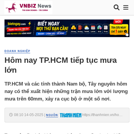
DOANH NGHIỆP
Hôm nay TP.HCM tiếp tục mưa
lớn
TP.HCM và các tỉnh thành Nam bộ, Tây nguyên hôm
nay có thể xuất hiện những trận mưa lớn với lượng
mưa trên 60mm, xảy ra cục bộ ở một số nơi.
08:10 14-05-2025
|
:
https://thanhnien.vn/hom-
NGUỒN
nay-tphcmtiep-tuc-mua-lon-185250514080315353.htm