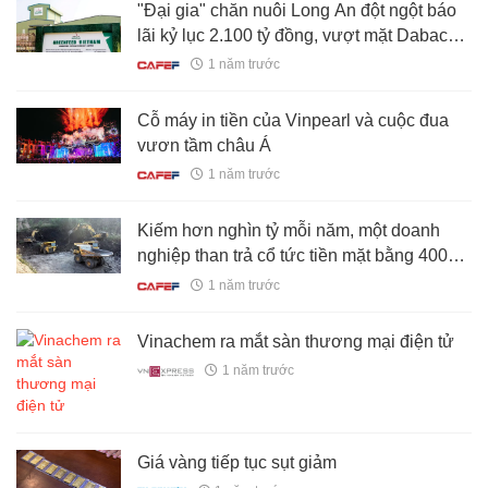
"Đại gia" chăn nuôi Long An đột ngột báo
lãi kỷ lục 2.100 tỷ đồng, vượt mặt Dabaco,
nông nghiệp Hoà Phát, BAF
1 năm trước
Cỗ máy in tiền của Vinpearl và cuộc đua
vươn tầm châu Á
1 năm trước
Kiếm hơn nghìn tỷ mỗi năm, một doanh
nghiệp than trả cổ tức tiền mặt bằng 400%
thị giá cổ phiếu
1 năm trước
Vinachem ra mắt sàn thương mại điện tử
1 năm trước
Giá vàng tiếp tục sụt giảm