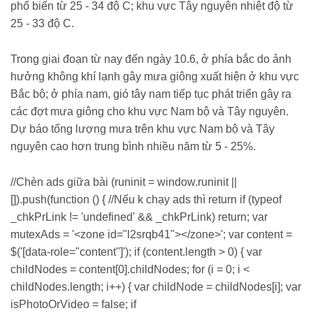
phổ biến từ 25 - 34 độ C; khu vực Tây nguyên nhiệt độ từ
25 - 33 độ C.
Trong giai đoạn từ nay đến ngày 10.6, ở phía bắc do ảnh
hưởng không khí lạnh gây mưa giông xuất hiện ở khu vực
Bắc bộ; ở phía nam, gió tây nam tiếp tục phát triển gây ra
các đợt mưa giông cho khu vực Nam bộ và Tây nguyên.
Dự báo tổng lượng mưa trên khu vực Nam bộ và Tây
nguyên cao hơn trung bình nhiều năm từ 5 - 25%.
//Chèn ads giữa bài (runinit = window.runinit ||
[]).push(function () { //Nếu k chạy ads thì return if (typeof
_chkPrLink != 'undefined' && _chkPrLink) return; var
mutexAds = '<zone id="l2srqb41"></zone>'; var content =
$('[data-role="content"]'); if (content.length > 0) { var
childNodes = content[0].childNodes; for (i = 0; i <
childNodes.length; i++) { var childNode = childNodes[i]; var
isPhotoOrVideo = false; if