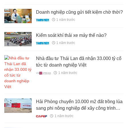
Doanh nghiệp cũng gửi tiết kiệm chờ thời?
1 năm trước
Kiểm soát khí thải xe máy thế nào?
1 năm trước
Nhà đầu tư Thái Lan đã nhận 33.000 tỷ cổ
tức từ doanh nghiệp Việt
1 năm trước
Hải Phòng chuyển 10.000 m2 đất trồng lúa
sang phi nông nghiệp để xây công trình
thương mại, giao cho doanh nghiệp nội
1 năm trước
liên quan Gamuda Land