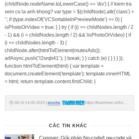
(childNode.nodeName.toLowerCase() == 'div') { // kiem tra
xem co la anh khong? var type = $(childNode).attr('class') +
''; if (type.indexOf('VCSortableInPreviewMode') >= 0) {
isPhotoOrVideo = true; } } try { if ((i >= childNodes.length / 2
- 1) && (i < childNodes.length / 2) && !isPhotoOrVideo) { if
(i <= childNodes.length - 3) {
childNode.after(htmlToElement(mutexAds));
arfAsync.push("l2srqb41"); } break; } } catch (e) { } } } });
function htmlToElement(html) { var template =
document.createElement('template'); template.innerHTML
= html; return template.content.firstChild; }
08:10 14-05-2025
|
:
https://thanhnien.vn/hom-
NGUỒN
nay-tphcmtiep-tuc-mua-lon-185250514080315353.htm
CÁC TIN KHÁC
Cogover: Giải pháp No-code/Low-code và