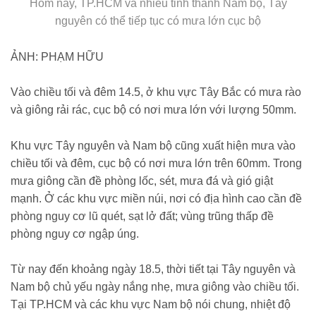
Hôm nay, TP.HCM và nhiều tỉnh thành Nam bộ, Tây
nguyên có thể tiếp tục có mưa lớn cục bộ
ẢNH: PHẠM HỮU
Vào chiều tối và đêm 14.5, ở khu vực Tây Bắc có mưa rào
và giông rải rác, cục bộ có nơi mưa lớn với lượng 50mm.
Khu vực Tây nguyên và Nam bộ cũng xuất hiện mưa vào
chiều tối và đêm, cục bộ có nơi mưa lớn trên 60mm. Trong
mưa giông cần đề phòng lốc, sét, mưa đá và gió giật
mạnh. Ở các khu vực miền núi, nơi có địa hình cao cần đề
phòng nguy cơ lũ quét, sạt lở đất; vùng trũng thấp đề
phòng nguy cơ ngập úng.
Từ nay đến khoảng ngày 18.5, thời tiết tại Tây nguyên và
Nam bộ chủ yếu ngày nắng nhẹ, mưa giông vào chiều tối.
Tại TP.HCM và các khu vực Nam bộ nói chung, nhiệt độ