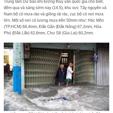
Trung tâm Dự báo khí tượng thủy văn quốc gia cho biết,
đêm qua và sáng sớm nay (14.5), khu vực Tây nguyên và
Nam bộ có mưa rào và giông rải rác, cục bộ có nơi mưa
lớn. Một số nơi có lượng mưa trên 50mm như: Hóc Môn
(TP.HCM) 68,4mm, Đắk Gằn (Đắk Nông) 67,2mm, Hòa
Phú (Đắk Lắk) 62,6mm, Chư Sê (Gia Lai) 60,2mm.