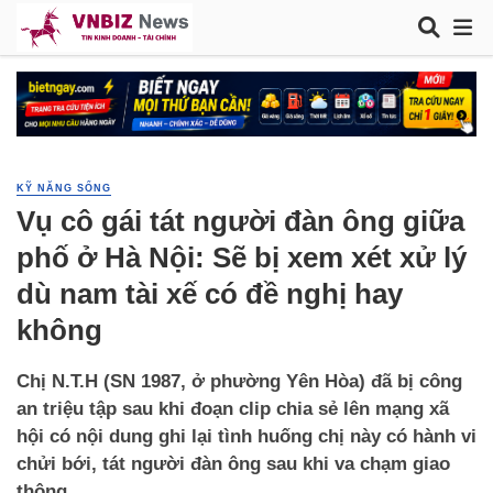
KỸ NĂNG SỐNG
Vụ cô gái tát người đàn ông giữa
phố ở Hà Nội: Sẽ bị xem xét xử lý
dù nam tài xế có đề nghị hay
không
Chị N.T.H (SN 1987, ở phường Yên Hòa) đã bị công
an triệu tập sau khi đoạn clip chia sẻ lên mạng xã
hội có nội dung ghi lại tình huống chị này có hành vi
chửi bới, tát người đàn ông sau khi va chạm giao
thông.