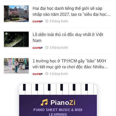
Hai đại học danh tiếng thế giới sẽ sáp
nhập vào năm 2027, tạo ra "siêu đại học"
mới với 47.000 sinh viên
3 tháng trước
Lộ diện loài thú có độc duy nhất ở Việt
Nam
3 tháng trước
1 trường học ở TP.HCM gây "bão" MXH
với tiết mục giờ ra chơi độc đáo: Nhiều
người xem xong "réo" tên Phan Hiển -
3 tháng trước
Khánh Thi
Piano
Zi
PIANO SHEET MUSIC & MIDI
LEARNING