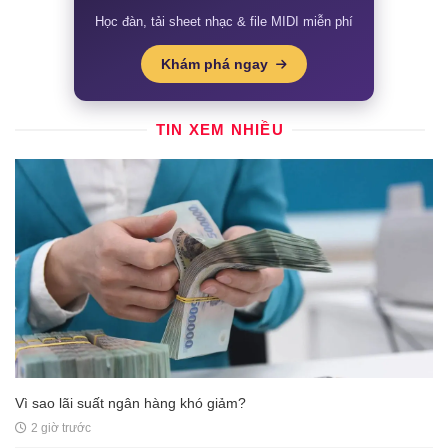
Học đàn, tải sheet nhạc & file MIDI miễn phí
Khám phá ngay
TIN XEM NHIỀU
Vì sao lãi suất ngân hàng khó giảm?
2 giờ trước