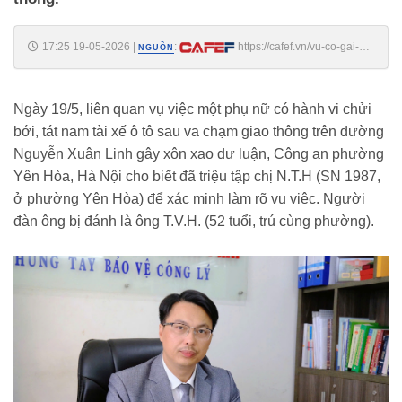
17:25 19-05-2026
|
:
https://cafef.vn/vu-co-gai-
NGUỒN
tat-nguoi-dan-ong-giua-pho-o-ha-noi-se-bi-xem-xet-xu-ly-du-nam-tai-
xe-co-de-nghi-hay-khong-18826051917155252.chn
Ngày 19/5, liên quan vụ việc một phụ nữ có hành vi chửi
bới, tát nam tài xế ô tô sau va chạm giao thông trên đường
Nguyễn Xuân Linh gây xôn xao dư luận, Công an phường
Yên Hòa, Hà Nội cho biết đã triệu tập chị N.T.H (SN 1987,
ở phường Yên Hòa) để xác minh làm rõ vụ việc. Người
đàn ông bị đánh là ông T.V.H. (52 tuổi, trú cùng phường).