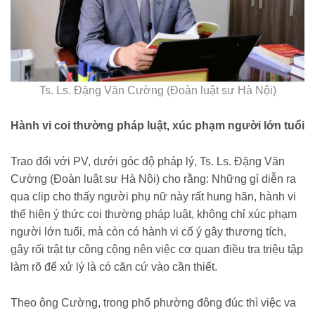
Ts. Ls. Đặng Văn Cường (Đoàn luật sư Hà Nội)
Hành vi coi thường pháp luật, xúc phạm người lớn tuổi
Trao đổi với PV, dưới góc độ pháp lý, Ts. Ls. Đặng Văn
Cường (Đoàn luật sư Hà Nội) cho rằng: Những gì diễn ra
qua clip cho thấy người phụ nữ này rất hung hãn, hành vi
thể hiện ý thức coi thường pháp luật, không chỉ xúc phạm
người lớn tuổi, mà còn có hành vi cố ý gây thương tích,
gây rối trật tự công cộng nên việc cơ quan điều tra triệu tập
làm rõ để xử lý là có căn cứ vào cần thiết.
Theo ông Cường, trong phố phường đông đúc thì việc va