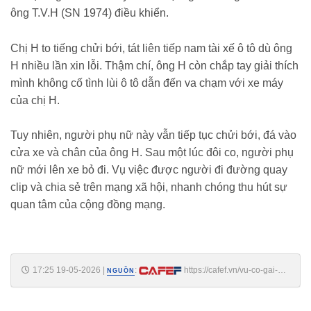
ông T.V.H (SN 1974) điều khiển.
Chị H to tiếng chửi bới, tát liên tiếp nam tài xế ô tô dù ông
H nhiều lần xin lỗi. Thậm chí, ông H còn chắp tay giải thích
mình không cố tình lùi ô tô dẫn đến va chạm với xe máy
của chị H.
Tuy nhiên, người phụ nữ này vẫn tiếp tục chửi bới, đá vào
cửa xe và chân của ông H. Sau một lúc đôi co, người phụ
nữ mới lên xe bỏ đi. Vụ việc được người đi đường quay
clip và chia sẻ trên mạng xã hội, nhanh chóng thu hút sự
quan tâm của cộng đồng mạng.
17:25 19-05-2026
|
:
https://cafef.vn/vu-co-gai-
NGUỒN
tat-nguoi-dan-ong-giua-pho-o-ha-noi-se-bi-xem-xet-xu-ly-du-nam-tai-
xe-co-de-nghi-hay-khong-18826051917155252.chn