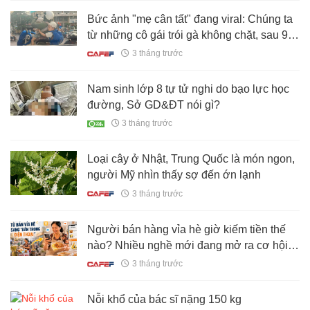
Bức ảnh "mẹ cân tất" đang viral: Chúng ta
từ những cô gái trói gà không chặt, sau 9
tháng 10 ngày đều trở thành siêu nhân hết!
3 tháng trước
Nam sinh lớp 8 tự tử nghi do bạo lực học
đường, Sở GD&ĐT nói gì?
3 tháng trước
Loại cây ở Nhật, Trung Quốc là món ngon,
người Mỹ nhìn thấy sợ đến ớn lạnh
3 tháng trước
Người bán hàng vỉa hè giờ kiếm tiền thế
nào? Nhiều nghề mới đang mở ra cơ hội
sống ổn định hơn
3 tháng trước
Nỗi khổ của bác sĩ nặng 150 kg