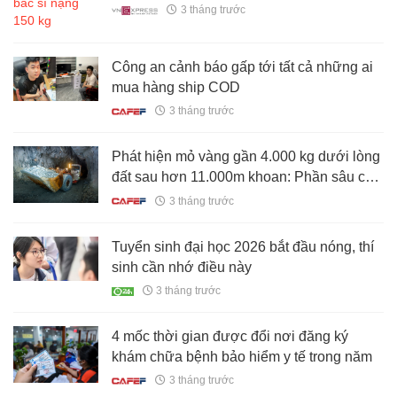
3 tháng trước
Công an cảnh báo gấp tới tất cả những ai
mua hàng ship COD
3 tháng trước
Phát hiện mỏ vàng gần 4.000 kg dưới lòng
đất sau hơn 11.000m khoan: Phần sâu còn
đáng chú ý hơn rất nhiều
3 tháng trước
Tuyển sinh đại học 2026 bắt đầu nóng, thí
sinh cần nhớ điều này
3 tháng trước
4 mốc thời gian được đổi nơi đăng ký
khám chữa bệnh bảo hiểm y tế trong năm
3 tháng trước