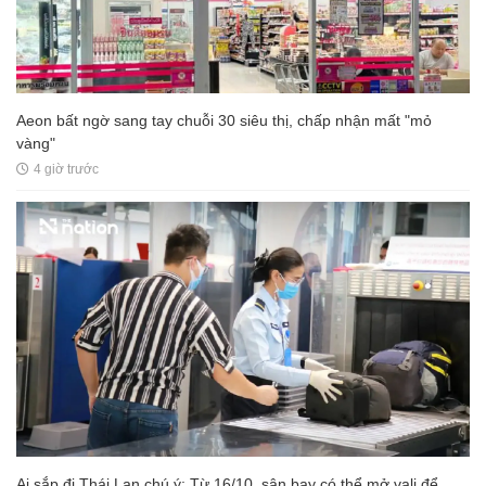
Aeon bất ngờ sang tay chuỗi 30 siêu thị, chấp nhận mất "mỏ
vàng"
4 giờ trước
Ai sắp đi Thái Lan chú ý: Từ 16/10, sân bay có thể mở vali để