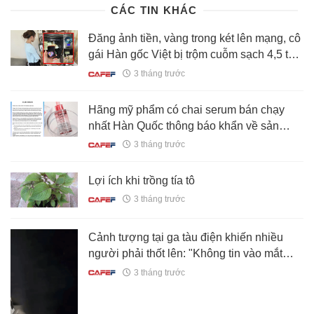
CÁC TIN KHÁC
Đăng ảnh tiền, vàng trong két lên mạng, cô
gái Hàn gốc Việt bị trộm cuỗm sạch 4,5 tỷ
đồng
3 tháng trước
Hãng mỹ phẩm có chai serum bán chạy
nhất Hàn Quốc thông báo khẩn về sản
phẩm bị thu hồi ở Việt Nam
3 tháng trước
Lợi ích khi trồng tía tô
3 tháng trước
Cảnh tượng tại ga tàu điện khiến nhiều
người phải thốt lên: "Không tin vào mắt
mình!"
3 tháng trước