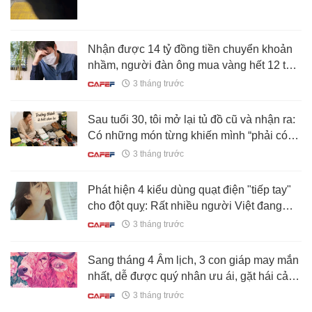
Nhận được 14 tỷ đồng tiền chuyển khoản
nhầm, người đàn ông mua vàng hết 12 tỷ
rồi bị bắt, tuyên bố: “Tiền tự nhiên vào tài
3 tháng trước
khoản nên tôi tiêu”
Sau tuổi 30, tôi mở lại tủ đồ cũ và nhận ra:
Có những món từng khiến mình “phải có
bằng được”, giờ chỉ còn phủ bụi trong góc
3 tháng trước
nhà
Phát hiện 4 kiểu dùng quạt điện "tiếp tay"
cho đột quỵ: Rất nhiều người Việt đang
làm
3 tháng trước
Sang tháng 4 Âm lịch, 3 con giáp may mắn
nhất, dễ được quý nhân ưu ái, gặt hái cả
tiền lẫn tình
3 tháng trước