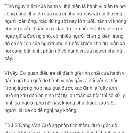
Tính nguy hiểm của hành vi thể hiện là hành vi diễn ra nơi
công cộng, thái độ của người phụ nữ này rất coi thường
người đàn ông, mặc dù người này lớn tuổi, hành vi không
phù hợp với chuẩn mực đạo đức xã hội. Hành vi diễn ra
ngay giữa đường phố, có nhiều người chứng kiến, trong
đó có cả con của người phụ nữ này khiến cho dư luận xã
hội càng bất bình, phẫn nộ về hành vi của người phụ nữ
này.
Vì vậy, Cơ quan điều tra sẽ đánh giá tính chất của hành vi,
đánh giá hậu quả do hành vi này gây ra đối với xã hội.
Trong trường hợp hậu quả được xác định là “gây ảnh
hưởng xấu đến an ninh trật tự, an toàn xã hội” thì sẽ xử lý
hình sự người phụ nữ này, không phụ thuộc vào việc
người lái xe có đề nghị hay không.
TS.LS Đặng Văn Cường phân tích thêm, dưới góc độ
pháp lý thì hành vi gây rối trật tự công cộng là hành vi trái