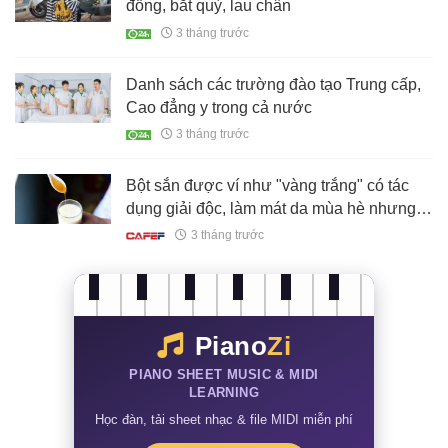
đồng, bắt quỳ, lau chân
3 tháng trước
Danh sách các trường đào tạo Trung cấp,
Cao đẳng y trong cả nước
3 tháng trước
Bột sắn được ví như "vàng trắng" có tác
dụng giải độc, làm mát da mùa hè nhưng 2
nhóm người uống nhiều sẽ cực độc, dễ
3 tháng trước
"rước họa"
Piano
Zi
PIANO SHEET MUSIC & MIDI
LEARNING
Học đàn, tải sheet nhạc & file MIDI miễn phí