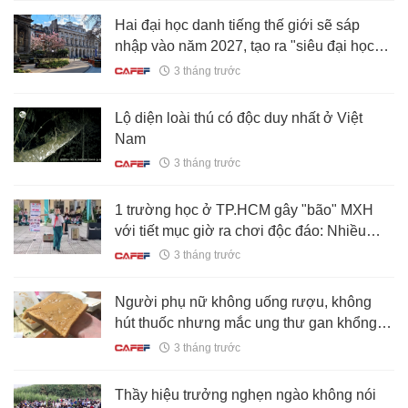
Hai đại học danh tiếng thế giới sẽ sáp
nhập vào năm 2027, tạo ra "siêu đại học"
mới với 47.000 sinh viên
3 tháng trước
Lộ diện loài thú có độc duy nhất ở Việt
Nam
3 tháng trước
1 trường học ở TP.HCM gây "bão" MXH
với tiết mục giờ ra chơi độc đáo: Nhiều
người xem xong "réo" tên Phan Hiển -
3 tháng trước
Khánh Thi
Người phụ nữ không uống rượu, không
hút thuốc nhưng mắc ung thư gan khổng
lồ, bác sĩ nói: Tại 1 món ăn sáng
3 tháng trước
Thầy hiệu trưởng nghẹn ngào không nói