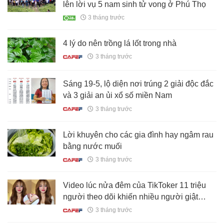
lên lời vụ 5 nam sinh tử vong ở Phú Thọ
3 tháng trước
4 lý do nên trồng lá lốt trong nhà
3 tháng trước
Sáng 19-5, lộ diện nơi trúng 2 giải độc đắc
và 3 giải an ủi xổ số miền Nam
3 tháng trước
Lời khuyên cho các gia đình hay ngâm rau
bằng nước muối
3 tháng trước
Video lúc nửa đêm của TikToker 11 triệu
người theo dõi khiến nhiều người giật
mình: Ung thư máu có đến từ thói quen
3 tháng trước
thức khuya, uống trà sữa?