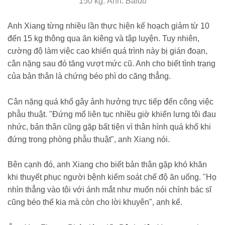
150 kg. Ảnh:
Baidu
Anh Xiang từng nhiều lần thực hiện kế hoạch giảm từ 10
đến 15 kg thông qua ăn kiêng và tập luyện. Tuy nhiên,
cường độ làm việc cao khiến quá trình này bị gián đoạn,
cân nặng sau đó tăng vượt mức cũ. Anh cho biết tình trạng
của bản thân là chứng béo phì do căng thẳng.
Cân nặng quá khổ gây ảnh hưởng trực tiếp đến công việc
phẫu thuật. "Đứng mổ liên tục nhiều giờ khiến lưng tôi đau
nhức, bản thân cũng gặp bất tiện vì thân hình quá khổ khi
đứng trong phòng phẫu thuật", anh Xiang nói.
Bên cạnh đó, anh Xiang cho biết bản thân gặp khó khăn
khi thuyết phục người bệnh kiểm soát chế độ ăn uống. "Họ
nhìn thẳng vào tôi với ánh mắt như muốn nói chính bác sĩ
cũng béo thế kia mà còn cho lời khuyên", anh kể.