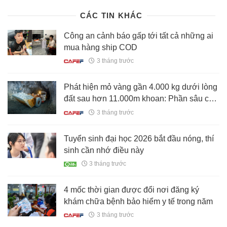
CÁC TIN KHÁC
Công an cảnh báo gấp tới tất cả những ai
mua hàng ship COD
3 tháng trước
Phát hiện mỏ vàng gần 4.000 kg dưới lòng
đất sau hơn 11.000m khoan: Phần sâu còn
đáng chú ý hơn rất nhiều
3 tháng trước
Tuyển sinh đại học 2026 bắt đầu nóng, thí
sinh cần nhớ điều này
3 tháng trước
4 mốc thời gian được đổi nơi đăng ký
khám chữa bệnh bảo hiểm y tế trong năm
3 tháng trước