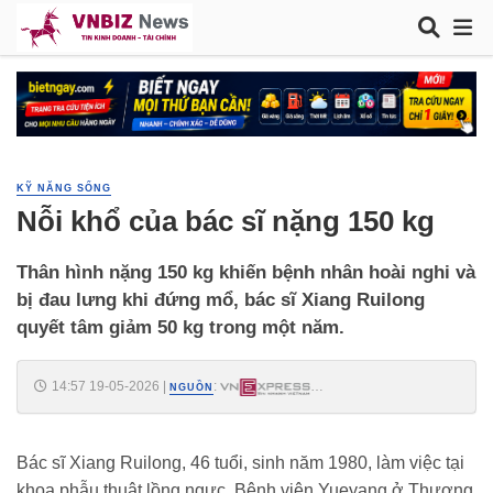
KỸ NĂNG SỐNG
Nỗi khổ của bác sĩ nặng 150 kg
Thân hình nặng 150 kg khiến bệnh nhân hoài nghi và
bị đau lưng khi đứng mổ, bác sĩ Xiang Ruilong
quyết tâm giảm 50 kg trong một năm.
14:57 19-05-2026
|
:
NGUỒN
https://vnexpress.net/noi-kho-cua-bac-si-nang-150-kg-5075625.html
Bác sĩ Xiang Ruilong, 46 tuổi, sinh năm 1980, làm việc tại
khoa phẫu thuật lồng ngực, Bệnh viện Yueyang ở Thượng