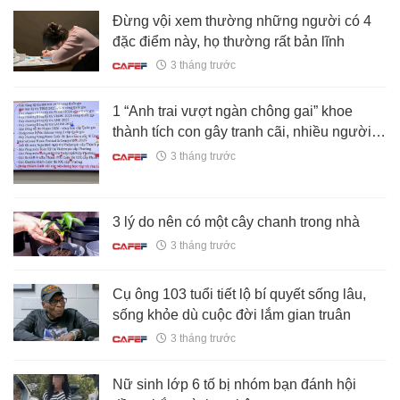
Đừng vội xem thường những người có 4
đặc điểm này, họ thường rất bản lĩnh
3 tháng trước
1 “Anh trai vượt ngàn chông gai” khoe
thành tích con gây tranh cãi, nhiều người
bênh: Đừng phiến diện!
3 tháng trước
3 lý do nên có một cây chanh trong nhà
3 tháng trước
Cụ ông 103 tuổi tiết lộ bí quyết sống lâu,
sống khỏe dù cuộc đời lắm gian truân
3 tháng trước
Nữ sinh lớp 6 tố bị nhóm bạn đánh hội