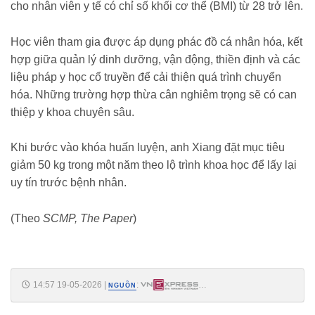
cho nhân viên y tế có chỉ số khối cơ thể (BMI) từ 28 trở lên.
Học viên tham gia được áp dụng phác đồ cá nhân hóa, kết
hợp giữa quản lý dinh dưỡng, vận động, thiền định và các
liệu pháp y học cổ truyền để cải thiện quá trình chuyển
hóa. Những trường hợp thừa cân nghiêm trọng sẽ có can
thiệp y khoa chuyên sâu.
Khi bước vào khóa huấn luyện, anh Xiang đặt mục tiêu
giảm 50 kg trong một năm theo lộ trình khoa học để lấy lại
uy tín trước bệnh nhân.
(Theo
SCMP, The Paper
)
14:57 19-05-2026
|
:
NGUỒN
https://vnexpress.net/noi-kho-cua-bac-si-nang-150-kg-5075625.html