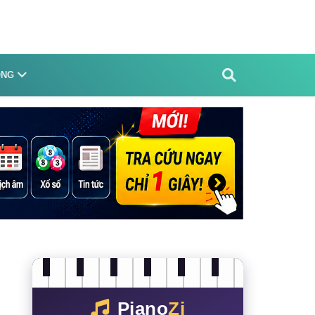
ỐNG
Piano
Zi