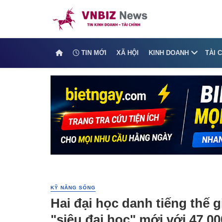
TIN MỚI
XÃ HỘI
KINH DOANH
TÀI 
KỸ NĂNG SỐNG
Hai đại học danh tiếng thế g
"siêu đại học" mới với 47.00