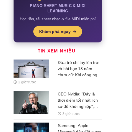
PIANO SHEET MUSIC & MIDI
LEARNING
Học đàn, tải sheet nhạc & file MIDI miễn phí
Khám phá ngay
TIN XEM NHIỀU
Đứa trẻ chỉ tay lên trời
và bài học 13 năm
chưa cũ: Khi công nghệ
rẻ dần, thứ đắt nhất là
2 giờ trước
một ý tưởng
CEO Nvidia: "Đây là
thời điểm tốt nhất lịch
sử để khởi nghiệp",
nhiều người thất bại chỉ
3 giờ trước
vì mắc kẹt ở 1 ĐIỀU ai
cũng hiểu nhưng ít khi
Samsung, Apple,
vượt qua được
Microsoft đều đặt cược