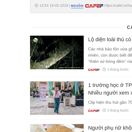
13:54 19-05-2026
|
:
https://cafef.vn
NGUỒN
moi-voi-47000-sinh-vien-188260519135438818.chn
C
Lộ diện loài thú c
Các nhà bảo tồn vừa gh
nhiên, còn được biết đế
“thiên sứ bóng đêm” này
3 tháng trước
1 trường học ở TP
Nhiều người xem x
Clip hiện thu hút gần 7
3 tháng trước
Người phụ nữ khô