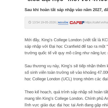
Sau khi hoàn tất sáp nhập vào năm 2027, đâ
13:54 19-05-2026
|
:
https://cafef.vn
NGUỒN
moi-voi-47000-sinh-vien-188260519135438818.chn
Mới đây, King’s College London (viết tắt là KC
sáp nhập với Đại học Cranfield để tạo ra một “
trường quốc tế về quy mô cũng như năng lực 
Sau thương vụ này, King’s sẽ tiếp nhận thêm 
số sinh viên toàn trường sẽ vào khoảng 47.00
học College London (UCL) trong nhóm các đại 
Theo kế hoạch, quá trình sáp nhập sẽ hoàn t
mang tên King’s College London. Chính phủ A
lĩnh vực giáo dục đại học tại Anh đang gặp nhi