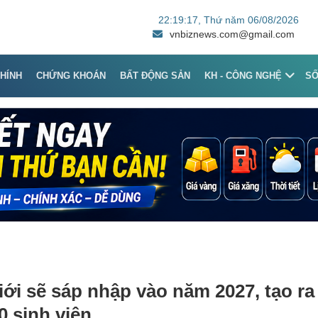
22:19:17
, Thứ năm 06/08/2026
vnbiznews.com@gmail.com
CHÍNH
CHỨNG KHOÁN
BẤT ĐỘNG SẢN
KH - CÔNG NGHỆ
S
iới sẽ sáp nhập vào năm 2027, tạo ra
0 sinh viên