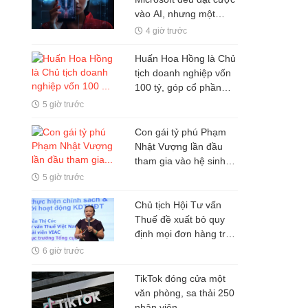
vào AI, nhưng một
nghịch lý đang xuất
4 giờ trước
hiện: Người mua không
phải lúc nào cũng dùng
Huấn Hoa Hồng là Chủ
tịch doanh nghiệp vốn
100 tỷ, góp cổ phần
trong hai doanh nghiệp
5 giờ trước
khác
Con gái tỷ phú Phạm
Nhật Vượng lần đầu
tham gia vào hệ sinh
thái Vingroup
5 giờ trước
Chủ tịch Hội Tư vấn
Thuế đề xuất bỏ quy
định mọi đơn hàng trên
sàn TMĐT đều phải
6 giờ trước
xuất hóa đơn
TikTok đóng cửa một
văn phòng, sa thải 250
nhân viên