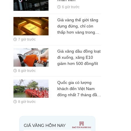
6 giờ trước
Giá vàng thế giới tăng
dựng đứng, chỉ còn
thấp hơn vàng trong
nước 5 triệu
7 giờ trước
đồng/lượng
Giá xăng dầu đồng loạt
đi xuống, xăng E10
giảm hơn 500 đồng/lít
8 giờ trước
Quốc gia có lượng
khách đến Việt Nam
đông nhất 7 tháng đầu
năm, vượt Hàn Quốc
8 giờ trước
và Nga, gấp gần 6 lần
Ấn Độ