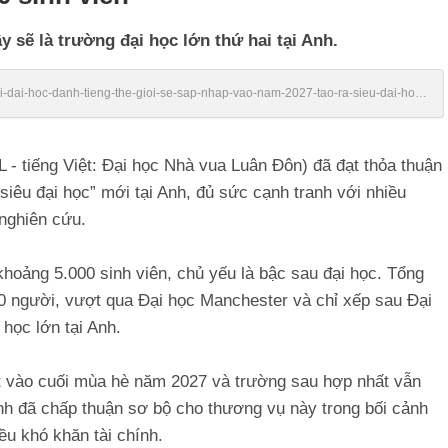
y sẽ là trường đại học lớn thứ hai tại Anh.
/hai-dai-hoc-danh-tieng-the-gioi-se-sap-nhap-vao-nam-2027-tao-ra-sieu-dai-hoc-
L - tiếng Việt: Đại học Nhà vua Luân Đôn) đã đạt thỏa thuận
siêu đại học” mới tại Anh, đủ sức cạnh tranh với nhiều
nghiên cứu.
khoảng 5.000 sinh viên, chủ yếu là bậc sau đại học. Tổng
0 người, vượt qua Đại học Manchester và chỉ xếp sau Đại
học lớn tại Anh.
ất vào cuối mùa hè năm 2027 và trường sau hợp nhất vẫn
nh đã chấp thuận sơ bộ cho thương vụ này trong bối cảnh
ều khó khăn tài chính.