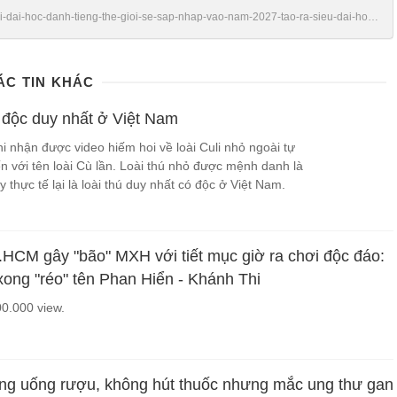
/hai-dai-hoc-danh-tieng-the-gioi-se-sap-nhap-vao-nam-2027-tao-ra-sieu-dai-hoc-
ÁC TIN KHÁC
ó độc duy nhất ở Việt Nam
i nhận được video hiếm hoi về loài Culi nhỏ ngoài tự
n với tên loài Cù lần. Loài thú nhỏ được mệnh danh là
 thực tế lại là loài thú duy nhất có độc ở Việt Nam.
.HCM gây "bão" MXH với tiết mục giờ ra chơi độc đáo:
ong "réo" tên Phan Hiển - Khánh Thi
00.000 view.
ng uống rượu, không hút thuốc nhưng mắc ung thư gan