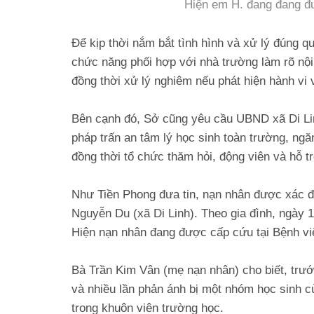
Hiện em H. đang đang đư
Để kịp thời nắm bắt tình hình và xử lý đúng q
chức năng phối hợp với nhà trường làm rõ nội 
đồng thời xử lý nghiêm nếu phát hiện hành vi 
Bên cạnh đó, Sở cũng yêu cầu UBND xã Di Li
pháp trấn an tâm lý học sinh toàn trường, ngăn
đồng thời tổ chức thăm hỏi, động viên và hỗ tr
Như Tiền Phong đưa tin, nạn nhân được xác đ
Nguyễn Du (xã Di Linh). Theo gia đình, ngày 16
Hiện nạn nhân đang được cấp cứu tại Bệnh vi
Bà Trần Kim Vân (mẹ nạn nhân) cho biết, trước
và nhiều lần phản ánh bị một nhóm học sinh 
trong khuôn viên trường học.