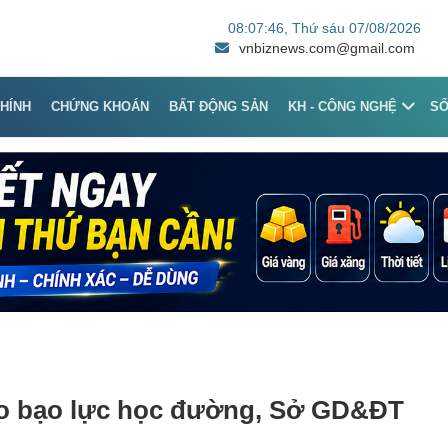
08:07:46
, Thứ sáu 07/08/2026
vnbiznews.com@gmail.com
CHÍNH
CHỨNG KHOÁN
BẤT ĐỘNG SẢN
KH - CÔNG NGHỆ
S
 do bạo lực học đường, Sở GD&ĐT