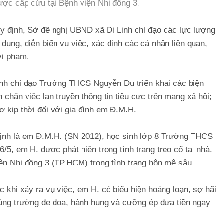
ợc cấp cứu tại Bệnh viện Nhi đồng 3.
uy định, Sở đề nghị UBND xã Di Linh chỉ đạo các lực lượng
dung, diễn biến vụ việc, xác định các cá nhân liên quan,
vi phạm.
nh chỉ đạo Trường THCS Nguyễn Du triển khai các biện
 chặn việc lan truyền thông tin tiêu cực trên mạng xã hội;
ợ kịp thời đối với gia đình em Đ.M.H.
ịnh là em Đ.M.H. (SN 2012), học sinh lớp 8 Trường THCS
/5, em H. được phát hiện trong tình trạng treo cổ tại nhà.
ện Nhi đồng 3 (TP.HCM) trong tình trạng hôn mê sâu.
 khi xảy ra vụ việc, em H. có biểu hiện hoảng loạn, sợ hãi
cùng trường đe dọa, hành hung và cưỡng ép đưa tiền ngay