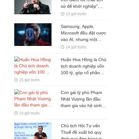
sử để khởi nghiệp",
nhiều người thất bại chỉ
13 giờ trước
vì mắc kẹt ở 1 ĐIỀU ai
cũng hiểu nhưng ít khi
Samsung, Apple,
vượt qua được
Microsoft đều đặt cược
vào AI, nhưng một
nghịch lý đang xuất
14 giờ trước
hiện: Người mua không
phải lúc nào cũng dùng
Huấn Hoa Hồng là Chủ
tịch doanh nghiệp vốn
100 tỷ, góp cổ phần
trong hai doanh nghiệp
15 giờ trước
khác
Con gái tỷ phú Phạm
Nhật Vượng lần đầu
tham gia vào hệ sinh
thái Vingroup
15 giờ trước
Chủ tịch Hội Tư vấn
Thuế đề xuất bỏ quy
định mọi đơn hàng trên