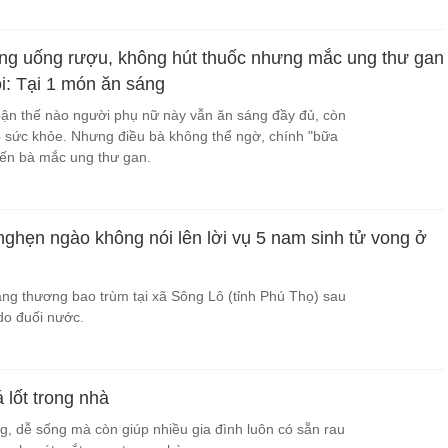
ng uống rượu, không hút thuốc nhưng mắc ung thư gan
ói: Tại 1 món ăn sáng
ận thế nào người phụ nữ này vẫn ăn sáng đầy đủ, còn
 sức khỏe. Nhưng điều bà không thể ngờ, chính "bữa
iến bà mắc ung thư gan.
nghẹn ngào không nói lên lời vụ 5 nam sinh tử vong ở
ang thương bao trùm tại xã Sông Lô (tỉnh Phú Thọ) sau
do đuối nước.
á lốt trong nhà
ng, dễ sống mà còn giúp nhiều gia đình luôn có sẵn rau