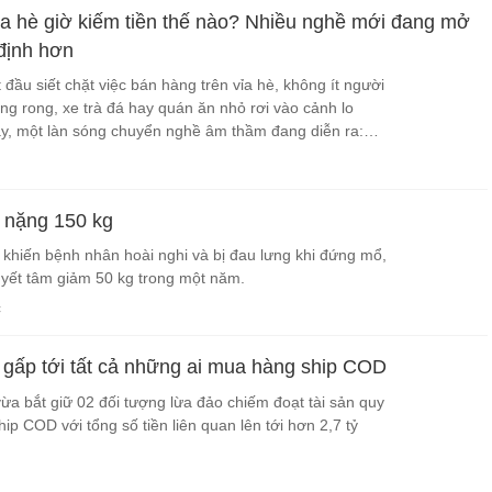
a hè giờ kiếm tiền thế nào? Nhiều nghề mới đang mở
 định hơn
 đầu siết chặt việc bán hàng trên vỉa hè, không ít người
g rong, xe trà đá hay quán ăn nhỏ rơi vào cảnh lo
y, một làn sóng chuyển nghề âm thầm đang diễn ra:
 công việc linh hoạt hơn, sạch sẽ hơn và có thu nhập
ĩ nặng 150 kg
khiến bệnh nhân hoài nghi và bị đau lưng khi đứng mổ,
uyết tâm giảm 50 kg trong một năm.
c
gấp tới tất cả những ai mua hàng ship COD
ừa bắt giữ 02 đối tượng lừa đảo chiếm đoạt tài sản quy
ip COD với tổng số tiền liên quan lên tới hơn 2,7 tỷ