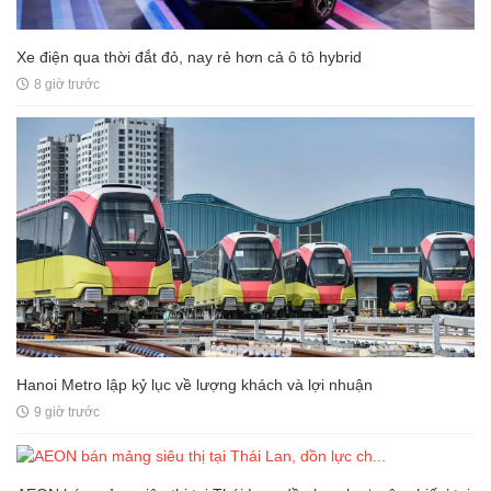
Xe điện qua thời đắt đỏ, nay rẻ hơn cả ô tô hybrid
8 giờ trước
Hanoi Metro lập kỷ lục về lượng khách và lợi nhuận
9 giờ trước