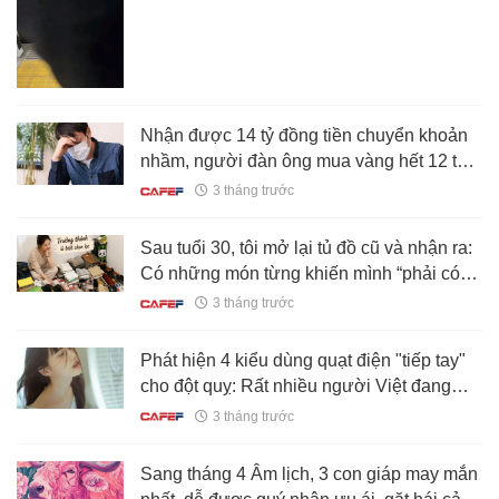
Nhận được 14 tỷ đồng tiền chuyển khoản
nhầm, người đàn ông mua vàng hết 12 tỷ
rồi bị bắt, tuyên bố: “Tiền tự nhiên vào tài
3 tháng trước
khoản nên tôi tiêu”
Sau tuổi 30, tôi mở lại tủ đồ cũ và nhận ra:
Có những món từng khiến mình “phải có
bằng được”, giờ chỉ còn phủ bụi trong góc
3 tháng trước
nhà
Phát hiện 4 kiểu dùng quạt điện "tiếp tay"
cho đột quỵ: Rất nhiều người Việt đang
làm
3 tháng trước
Sang tháng 4 Âm lịch, 3 con giáp may mắn