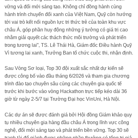
vững và đổi mới sáng tạo. Không chỉ đồng hành cùng
hành trình chuyển đổi xanh của Việt Nam, Quỹ còn hướng
tới vai trò kết nối nguồn lực tri thức trẻ của toàn khu vực
châu Á, góp phần huy động những ý tưởng có giá trị cao
nhằm giải quyết các thách thức môi trường và phát triển
trong tương lai”, TS. Lê Thái Hà, Giám đốc Điều hành Quỹ
Vì tương lai xanh, Trưởng Ban tổ chức cuộc thi, nhận định.
Sau Vòng Sơ loại, Top 30 đội xuất sắc nhất dự kiến sẽ
được công bố vào đầu tháng 6/2026 và tham gia chương
trình đào tạo chuyên sâu cùng các chuyên gia quốc tế
trước khi bước vào vòng Hackathon trực tiếp kéo dài 36
giờ từ ngày 2-5/7 tại Trường Đại học VinUni, Hà Nội.
Các dự án sẽ được đánh giá bởi Hội đồng Giám khảo quy
tụ nhiều chuyên gia hàng đầu châu Á trong lĩnh vực công
nghệ, đổi mới sáng tạo và phát triển bền vững. Top 30 sẽ
tranh tài để giành được những phần thưởng có tổng trị giá