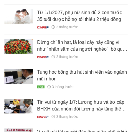
Từ 1/1/2027, phụ nữ sinh đủ 2 con trước
35 tuổi được hỗ trợ tối thiểu 2 triệu đồng
3 tháng trước
Đừng chỉ ăn hạt, lá loại cây này cũng ví
như "nhân sâm của người nghèo", bỏ qua
quá phí
3 tháng trước
Tung học bổng thu hút sinh viên vào ngành
mũi nhọn
3 tháng trước
Tin vui từ ngày 1/7: Lương hưu và trợ cấp
BHXH của nhóm đối tượng này tăng thêm
8%
3 tháng trước
Vụ cô gái tát người đàn ông giữa phố ở Hà