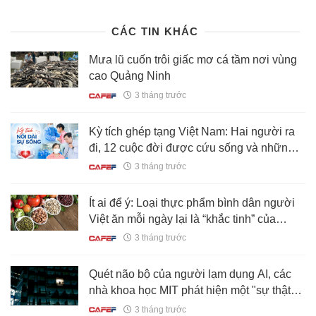
nha-doi-moi-tre-khap-chau-a-thuc-hien-1-dieu-
188260519201442083.chn
CÁC TIN KHÁC
Mưa lũ cuốn trôi giấc mơ cá tầm nơi vùng
cao Quảng Ninh
3 tháng trước
Kỳ tích ghép tạng Việt Nam: Hai người ra
đi, 12 cuộc đời được cứu sống và những
cuộc đại phẫu xuyên đêm của y học Việt
3 tháng trước
Nam
Ít ai để ý: Loại thực phẩm bình dân người
Việt ăn mỗi ngày lại là “khắc tinh” của
cholesterol cao
3 tháng trước
Quét não bộ của người lạm dụng AI, các
nhà khoa học MIT phát hiện một "sự thật
phũ phàng"
3 tháng trước