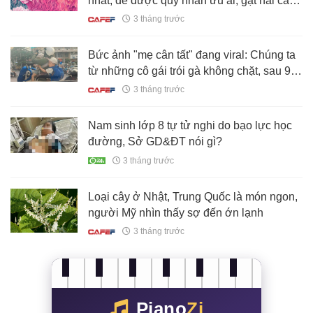
nhất, dễ được quý nhân ưu ái, gặt hái cả
tiền lẫn tình
3 tháng trước
Bức ảnh "mẹ cân tất" đang viral: Chúng ta
từ những cô gái trói gà không chặt, sau 9
tháng 10 ngày đều trở thành siêu nhân hết!
3 tháng trước
Nam sinh lớp 8 tự tử nghi do bạo lực học
đường, Sở GD&ĐT nói gì?
3 tháng trước
Loại cây ở Nhật, Trung Quốc là món ngon,
người Mỹ nhìn thấy sợ đến ớn lạnh
3 tháng trước
Piano
Zi