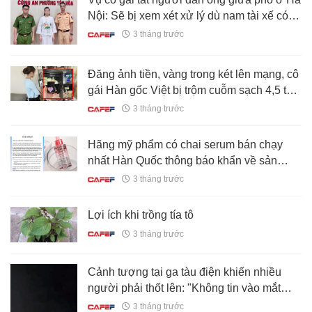
Nội: Sẽ bị xem xét xử lý dù nam tài xế có
đề nghị hay không
3 tháng trước
Đăng ảnh tiền, vàng trong két lên mạng, cô
gái Hàn gốc Việt bị trộm cuỗm sạch 4,5 tỷ
đồng
3 tháng trước
Hãng mỹ phẩm có chai serum bán chạy
nhất Hàn Quốc thông báo khẩn về sản
phẩm bị thu hồi ở Việt Nam
3 tháng trước
Lợi ích khi trồng tía tô
3 tháng trước
Cảnh tượng tại ga tàu điện khiến nhiều
người phải thốt lên: "Không tin vào mắt
mình!"
3 tháng trước