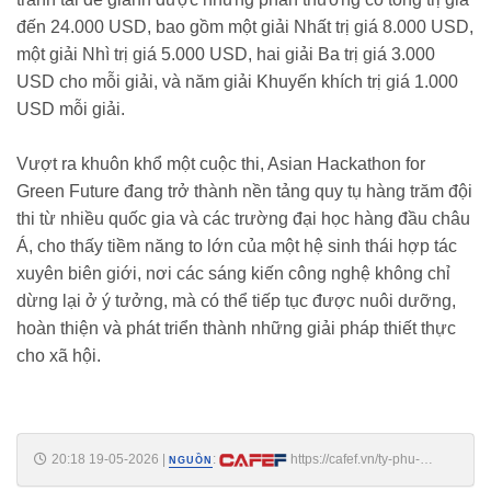
đến 24.000 USD, bao gồm một giải Nhất trị giá 8.000 USD,
một giải Nhì trị giá 5.000 USD, hai giải Ba trị giá 3.000
USD cho mỗi giải, và năm giải Khuyến khích trị giá 1.000
USD mỗi giải.
Vượt ra khuôn khổ một cuộc thi, Asian Hackathon for
Green Future đang trở thành nền tảng quy tụ hàng trăm đội
thi từ nhiều quốc gia và các trường đại học hàng đầu châu
Á, cho thấy tiềm năng to lớn của một hệ sinh thái hợp tác
xuyên biên giới, nơi các sáng kiến công nghệ không chỉ
dừng lại ở ý tưởng, mà có thể tiếp tục được nuôi dưỡng,
hoàn thiện và phát triển thành những giải pháp thiết thực
cho xã hội.
20:18 19-05-2026
|
:
https://cafef.vn/ty-phu-
NGUỒN
pham-nhat-vuong-chi-24000-usd-de-cung-hon-1400-sinh-vien-va-cac-