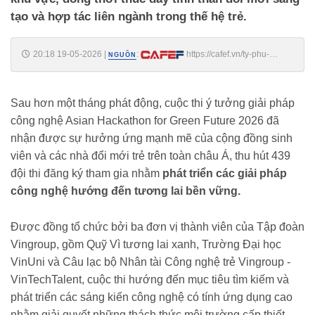
tạo và hợp tác liên ngành trong thế hệ trẻ.
20:18 19-05-2026
|
:
https://cafef.vn/ty-phu-
NGUỒN
pham-nhat-vuong-chi-24000-usd-de-cung-hon-1400-sinh-vien-va-cac-
nha-doi-moi-tre-khap-chau-a-thuc-hien-1-dieu-
188260519201442083.chn
Sau hơn một tháng phát động, cuộc thi ý tưởng giải pháp
công nghệ Asian Hackathon for Green Future 2026 đã
nhận được sự hưởng ứng mạnh mẽ của cộng đồng sinh
viên và các nhà đổi mới trẻ trên toàn châu Á, thu hút 439
đội thi đăng ký tham gia nhằm
phát triển các giải pháp
công nghệ hướng đến tương lai bền vững.
Được đồng tổ chức bởi ba đơn vị thành viên của Tập đoàn
Vingroup, gồm Quỹ Vì tương lai xanh, Trường Đại học
VinUni và Câu lạc bộ Nhân tài Công nghệ trẻ Vingroup -
VinTechTalent, cuộc thi hướng đến mục tiêu tìm kiếm và
phát triển các sáng kiến công nghệ có tính ứng dụng cao
nhằm giải quyết những thách thức môi trường cấp thiết