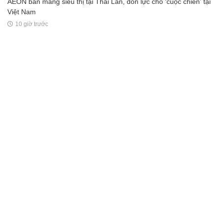
AEON bán mảng siêu thị tại Thái Lan, dồn lực cho ‘cuộc chiến’ tại
Việt Nam
10 giờ trước