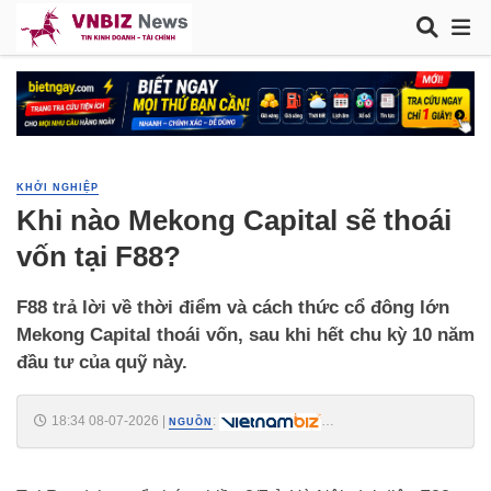
KHỞI NGHIỆP
Khi nào Mekong Capital sẽ thoái
vốn tại F88?
F88 trả lời về thời điểm và cách thức cổ đông lớn
Mekong Capital thoái vốn, sau khi hết chu kỳ 10 năm
đầu tư của quỹ này.
18:34 08-07-2026
|
:
NGUỒN
https://vietnambiz.vn/khi-nao-mekong-capital-se-thoai-von-tai-f88-
20267817242327.htm