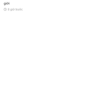
giới
8 giờ trước