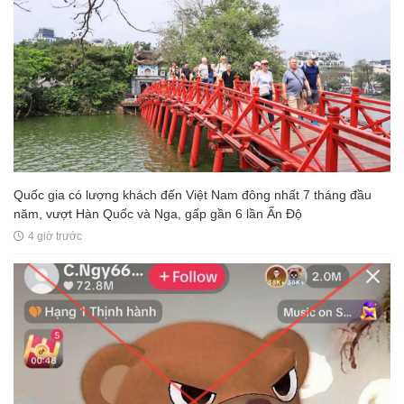
Quốc gia có lượng khách đến Việt Nam đông nhất 7 tháng đầu
năm, vượt Hàn Quốc và Nga, gấp gần 6 lần Ấn Độ
4 giờ trước