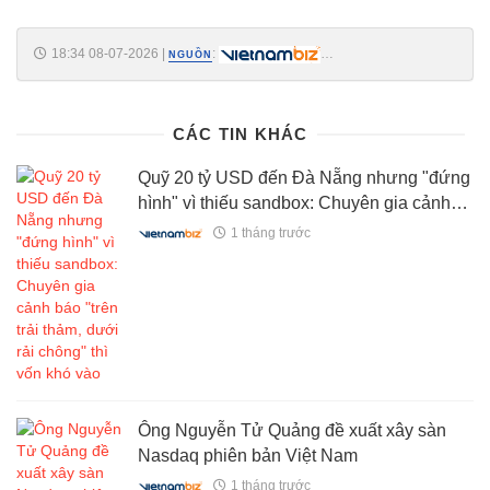
18:34 08-07-2026
|
:
NGUỒN
https://vietnambiz.vn/khi-nao-mekong-capital-se-thoai-von-tai-f88-
20267817242327.htm
CÁC TIN KHÁC
Quỹ 20 tỷ USD đến Đà Nẵng nhưng "đứng
hình" vì thiếu sandbox: Chuyên gia cảnh
báo "trên trải thảm, dưới rải chông" thì vốn
1 tháng trước
khó vào
Ông Nguyễn Tử Quảng đề xuất xây sàn
Nasdaq phiên bản Việt Nam
1 tháng trước