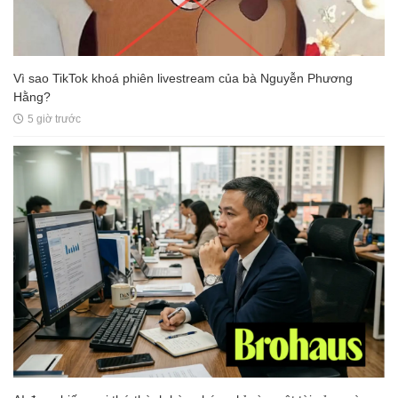
Vì sao TikTok khoá phiên livestream của bà Nguyễn Phương
Hằng?
5 giờ trước