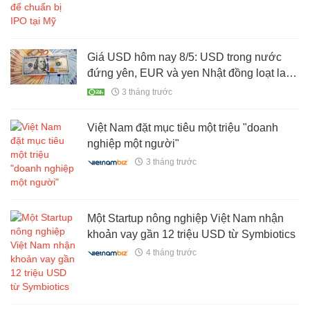
Giá USD hôm nay 8/5: USD trong nước
đứng yên, EUR và yen Nhật đồng loạt lao
dốc
3 tháng trước
Việt Nam đặt mục tiêu một triệu "doanh
nghiệp một người"
3 tháng trước
Một Startup nông nghiệp Việt Nam nhận
khoản vay gần 12 triệu USD từ Symbiotics
4 tháng trước