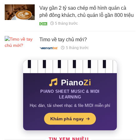
Vay gần 2 tỷ sao chép mô hình quán cà
phê đông khách, chủ quán lỗ gần 800 triệu
5 tháng trước
Timo về tay chủ mới?
5 tháng trước
Piano
Zi
PIANO SHEET MUSIC & MIDI
LEARNING
Học đàn, tải sheet nhạc & file MIDI miễn phí
Khám phá ngay
TIN XEM NHIỀU