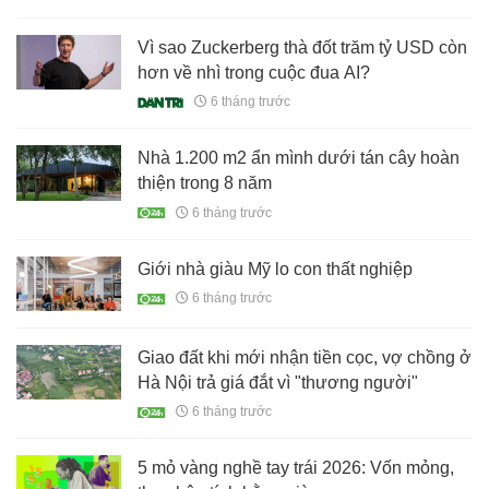
Uniqlo, Adidas và Nike
Vì sao Zuckerberg thà đốt trăm tỷ USD còn
hơn về nhì trong cuộc đua AI?
6 tháng trước
Nhà 1.200 m2 ẩn mình dưới tán cây hoàn
thiện trong 8 năm
6 tháng trước
Giới nhà giàu Mỹ lo con thất nghiệp
6 tháng trước
Giao đất khi mới nhận tiền cọc, vợ chồng ở
Hà Nội trả giá đắt vì "thương người"
6 tháng trước
5 mỏ vàng nghề tay trái 2026: Vốn mỏng,