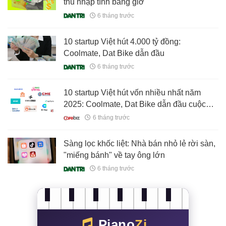
thu nhập tính bằng giờ
6 tháng trước
10 startup Việt hút 4.000 tỷ đồng:
Coolmate, Dat Bike dẫn đầu
6 tháng trước
10 startup Việt hút vốn nhiều nhất năm
2025: Coolmate, Dat Bike dẫn đầu cuộc
đua, theo sau là những cái tên quên thuộc
6 tháng trước
Sàng lọc khốc liệt: Nhà bán nhỏ lẻ rời sàn,
"miếng bánh" về tay ông lớn
6 tháng trước
Piano
Zi