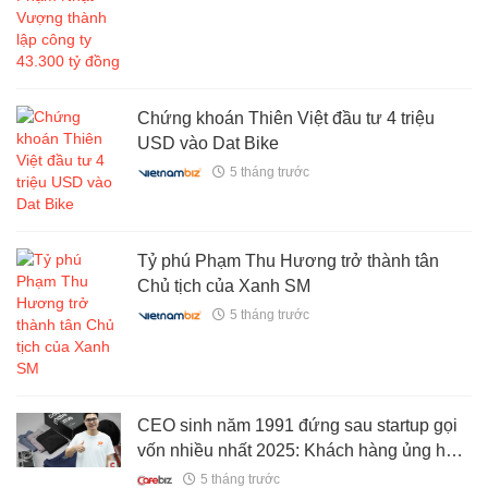
Chứng khoán Thiên Việt đầu tư 4 triệu
USD vào Dat Bike
5 tháng trước
Tỷ phú Phạm Thu Hương trở thành tân
Chủ tịch của Xanh SM
5 tháng trước
CEO sinh năm 1991 đứng sau startup gọi
vốn nhiều nhất 2025: Khách hàng ủng hộ
vì muốn thời trang Việt vươn xa như
5 tháng trước