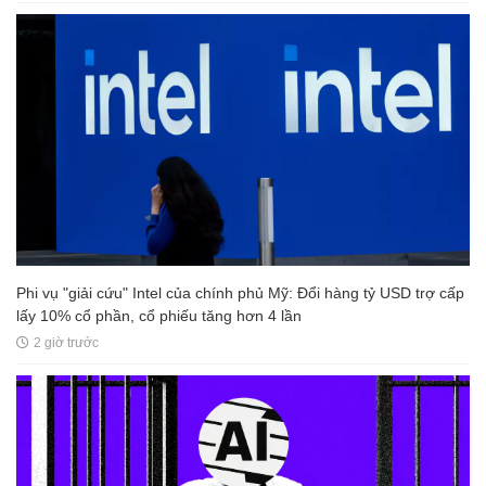
Phi vụ "giải cứu" Intel của chính phủ Mỹ: Đổi hàng tỷ USD trợ cấp
lấy 10% cổ phần, cổ phiếu tăng hơn 4 lần
2 giờ trước