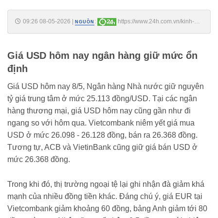
09:26 08-05-2026
|
:
https://www.24h.com.vn/kinh-
NGUỒN
doanh/gia-usd-hom-nay-8-5-usd-trong-nuoc-dung-yen-eur-va-yen-
nhat-dong-loat-lao-doc-c161a1759905.html
Giá USD hôm nay ngân hàng giữ mức ổn
định
Giá USD hôm nay 8/5, Ngân hàng Nhà nước giữ nguyên
tỷ giá trung tâm ở mức 25.113 đồng/USD. Tại các ngân
hàng thương mại, giá USD hôm nay cũng gần như đi
ngang so với hôm qua. Vietcombank niêm yết giá mua
USD ở mức 26.098 - 26.128 đồng, bán ra 26.368 đồng.
Tương tự, ACB và VietinBank cũng giữ giá bán USD ở
mức 26.368 đồng.
Trong khi đó, thị trường ngoại tệ lại ghi nhận đà giảm khá
mạnh của nhiều đồng tiền khác. Đáng chú ý, giá EUR tại
Vietcombank giảm khoảng 60 đồng, bảng Anh giảm tới 80