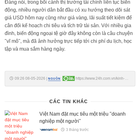
Đáng nói, trong bối cảnh thị trường tài chính liên tục biến
động, nhiều người dân bắt đầu có xu hướng theo dõi sát
giá USD hôm nay cũng như giá vàng, lãi suất tiết kiệm để
cân đối kế hoạch chi tiêu và tích trữ tài sản. Với nhiều gia
đình, biến động ngoại tệ giờ đây không còn là câu chuyện
"vĩ mô", mà đã ảnh hưởng trực tiếp tới chi phí du lịch, học
tập và mua sắm hàng ngày.
09:26 08-05-2026
|
:
https://www.24h.com.vn/kinh-
NGUỒN
doanh/gia-usd-hom-nay-8-5-usd-trong-nuoc-dung-yen-eur-va-yen-
nhat-dong-loat-lao-doc-c161a1759905.html
CÁC TIN KHÁC
Việt Nam đặt mục tiêu một triệu "doanh
nghiệp một người"
3 tháng trước