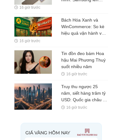
tiếng
16 giờ trước
Bách Hóa Xanh và
WinCommerce: So kè
hiệu quả vận hành và
bài toán lợi nhuận của
16 giờ trước
2 "ông lớn" ngành bán
lẻ
Tin đồn đeo bám Hoa
hậu Mai Phương Thuý
suốt nhiều năm
16 giờ trước
Truy thu ngược 25
năm, siết hàng trăm tỷ
USD: Quốc gia châu Á
phát động chiến dịch
16 giờ trước
thuế lớn nhất lịch sử