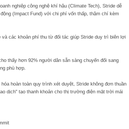
oanh nghiệp công nghệ khí hậu (Climate Tech), Stride dễ
 động (Impact Fund) với chi phí vốn thấp, thậm chí kèm
à các khoản phí thu từ đối tác giúp Stride duy trì biên lợi
n cho thấy hơn 92% người dân sẵn sàng chuyển đổi sang
dùng phù hợp.
ố hóa hoàn toàn quy trình xét duyệt, Stride không đơn thuần
o dịch" tạo thanh khoản cho thị trường điện mặt trời mái
mmit