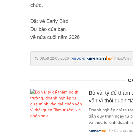
chức.
Đặt vé Early Bird
Dự báo của bạn
về nửa cuối năm 2026
08:58 22-05-2026
|
:
https://vie
NGUỒN
ma-van-hut-hon-chuc-trieu-do-von-ngoai-20265227443756.
C
Bỏ vài tỷ để thăm 
vốn vì thói quen "
Doanh nghiệp chỉ ra r
dẫn quy trình ngay từ b
và thực tế kinh doanh 
3 tháng trư