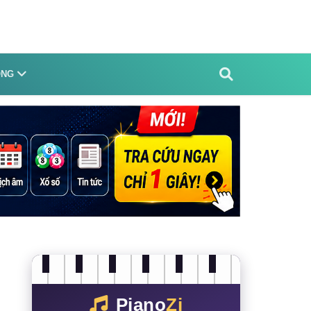
ỐNG
Piano
Zi