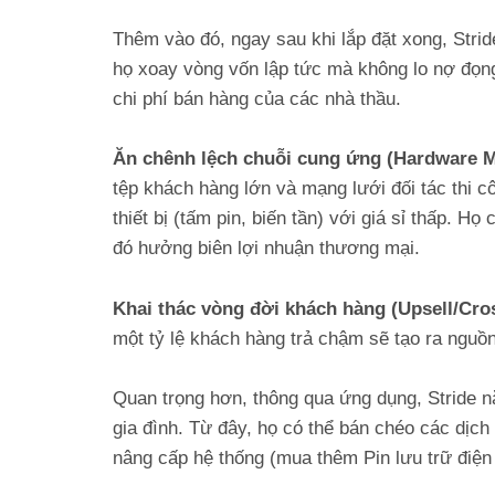
Thêm vào đó, ngay sau khi lắp đặt xong, Strid
họ xoay vòng vốn lập tức mà không lo nợ đọng
chi phí bán hàng của các nhà thầu.
Ăn chênh lệch chuỗi cung ứng (Hardware 
tệp khách hàng lớn và mạng lưới đối tác thi 
thiết bị (tấm pin, biến tần) với giá sỉ thấp. Họ
đó hưởng biên lợi nhuận thương mại.
Khai thác vòng đời khách hàng (Upsell/Cros
một tỷ lệ khách hàng trả chậm sẽ tạo ra nguồn
Quan trọng hơn, thông qua ứng dụng, Stride nắ
gia đình. Từ đây, họ có thể bán chéo các dịch 
nâng cấp hệ thống (mua thêm Pin lưu trữ điện 