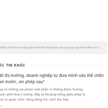
tnambiz.vn/cho-vay-lap-dien-mat-troi-khong-lay-lai-cong-ty-nay-kiem-tien-tu-dau-
htm
ÁC TIN KHÁC
dò thị trường, doanh nghiệp tự đưa mình vào thế chôn
làm trước, xin phép sau"
ằng có những sai phạm một phần vì không được hướng
ước phôi thai ý tưởng. Đây là khoảng trống giữa pháp lý
mà cơ quan chức năng đang tìm cách thu hẹp.
ớc