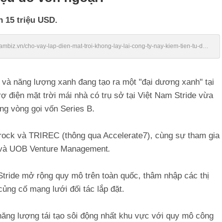
n 15 triệu USD.
tnambiz.vn/cho-vay-lap-dien-mat-troi-khong-lay-lai-cong-ty-nay-kiem-tien-tu-dau-
htm
) và năng lượng xanh đang tạo ra một "đại dương xanh" tại
rợ điện mặt trời mái nhà có trụ sở tại Việt Nam Stride vừa
ng vòng gọi vốn Series B.
trock và TRIREC (thông qua Accelerate7), cùng sự tham gia
al và UOB Venture Management
.
Stride mở rộng quy mô trên toàn quốc, thâm nhập các thị
ủng cố mạng lưới đối tác lắp đặt.
năng lượng tái tạo sôi động nhất khu vực với quy mô công