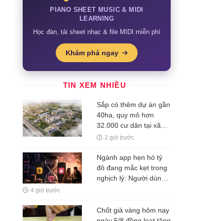
PIANO SHEET MUSIC & MIDI
LEARNING
Học đàn, tải sheet nhạc & file MIDI miễn phí
Khám phá ngay
TIN XEM NHIỀU
Sắp có thêm dự án gần
40ha, quy mô hơn
32.000 cư dân tại xã
Phúc Thịnh, Hà Nội
2 giờ trước
Ngành app hẹn hò tỷ
đô đang mắc kẹt trong
nghịch lý: Người dùng
tìm được người yêu
4 giờ trước
nghĩa là công ty mất
một khách hàng
Chốt giá vàng hôm nay
ngày 5/8 đồng loạt tăng