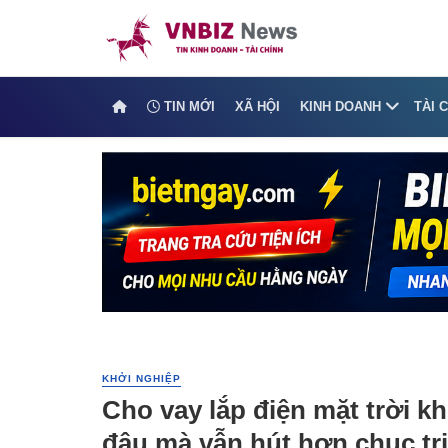
TIN MỚI
XÃ HỘI
KINH DOANH
TÀI 
KHỞI NGHIỆP
Cho vay lắp điện mặt trời kh
đâu mà vẫn hút hơn chục tr