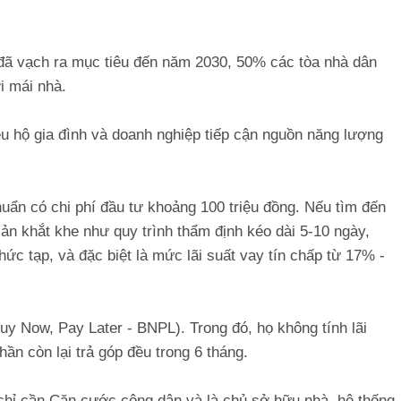
đã vạch ra mục tiêu đến năm 2030, 50% các tòa nhà dân
ời mái nhà.
ệu hộ gia đình và doanh nghiệp tiếp cận nguồn năng lượng
chuẩn có chi phí đầu tư khoảng 100 triệu đồng. Nếu tìm đến
ản khắt khe như quy trình thẩm định kéo dài 5-10 ngày,
c tạp, và đặc biệt là mức lãi suất vay tín chấp từ 17% -
uy Now, Pay Later - BNPL). Trong đó, họ không tính lãi
ần còn lại trả góp đều trong 6 tháng.
hỉ cần Căn cước công dân và là chủ sở hữu nhà, hệ thống