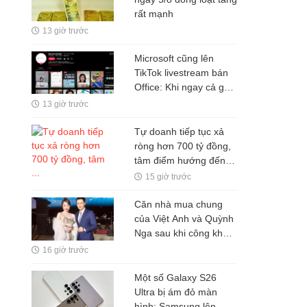
rất mạnh
13 giờ trước
Microsoft cũng lên
TikTok livestream bán
Office: Khi ngay cả gã
khổng lồ phần mềm
13 giờ trước
cũng phải thay đổi cách
bán hàng
Tự doanh tiếp tục xả
ròng hơn 700 tỷ đồng,
tâm điểm hướng đến
GEE
15 giờ trước
Căn nhà mua chung
của Việt Anh và Quỳnh
Nga sau khi công khai
yêu nhau, có gì đặc
16 giờ trước
biệt?
Một số Galaxy S26
Ultra bị ám đỏ màn
hình: Samsung lên