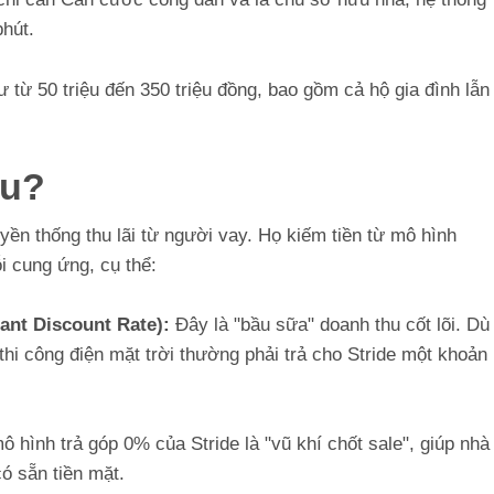
phút.
ư từ 50 triệu đến 350 triệu đồng, bao gồm cả hộ gia đình lẫn
âu?
ền thống thu lãi từ người vay. Họ kiếm tiền từ mô hình
ỗi cung ứng, cụ thể:
hant Discount Rate):
Đây là "bầu sữa" doanh thu cốt lõi. Dù
thi công điện mặt trời thường phải trả cho Stride một khoản
ô hình trả góp 0% của Stride là "vũ khí chốt sale", giúp nhà
ó sẵn tiền mặt.