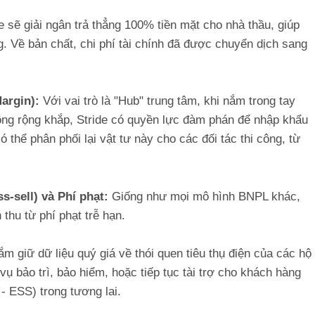
e sẽ giải ngân trả thẳng 100% tiền mặt cho nhà thầu, giúp
. Về bản chất, chi phí tài chính đã được chuyển dịch sang
Margin):
Với vai trò là "Hub" trung tâm, khi nắm trong tay
công rộng khắp, Stride có quyền lực đàm phán để nhập khẩu
 có thể phân phối lại vật tư này cho các đối tác thi công, từ
s-sell) và Phí phạt:
Giống như mọi mô hình BNPL khác,
 thu từ phí phạt trễ hạn.
m giữ dữ liệu quý giá về thói quen tiêu thụ điện của các hộ
vụ bảo trì, bảo hiểm, hoặc tiếp tục tài trợ cho khách hàng
- ESS) trong tương lai.