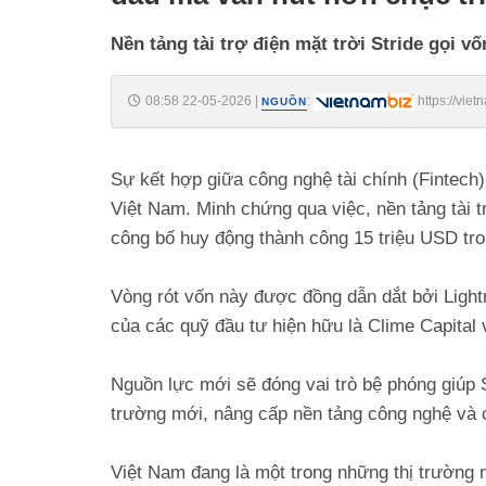
Nền tảng tài trợ điện mặt trời Stride gọi vố
08:58 22-05-2026
|
:
https://vie
NGUỒN
ma-van-hut-hon-chuc-trieu-do-von-ngoai-20265227443756.
Sự kết hợp giữa công nghệ tài chính (Fintech
Việt Nam. Minh chứng qua việc, nền tảng tài t
công bố huy động thành công 15 triệu USD tro
Vòng rót vốn này được đồng dẫn dắt bởi Ligh
của các quỹ đầu tư hiện hữu là Clime Capit
Nguồn lực mới sẽ đóng vai trò bệ phóng giúp 
trường mới, nâng cấp nền tảng công nghệ và c
Việt Nam đang là một trong những thị trường 