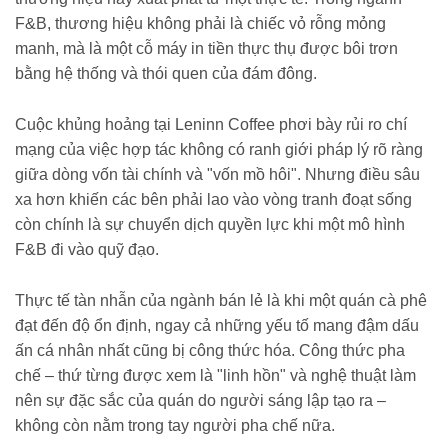
F&B, thương hiệu không phải là chiếc vỏ rỗng mỏng
manh, mà là một cỗ máy in tiền thực thụ được bôi trơn
bằng hệ thống và thói quen của đám đông.
Cuộc khủng hoảng tại Leninn Coffee phơi bày rủi ro chí
mạng của việc hợp tác không có ranh giới pháp lý rõ ràng
giữa dòng vốn tài chính và "vốn mồ hôi". Nhưng điều sâu
xa hơn khiến các bên phải lao vào vòng tranh đoạt sống
còn chính là sự chuyển dịch quyền lực khi một mô hình
F&B đi vào quỹ đạo.
Thực tế tàn nhẫn của ngành bán lẻ là khi một quán cà phê
đạt đến độ ổn định, ngay cả những yếu tố mang đậm dấu
ấn cá nhân nhất cũng bị công thức hóa. Công thức pha
chế – thứ từng được xem là "linh hồn" và nghệ thuật làm
nên sự đặc sắc của quán do người sáng lập tạo ra –
không còn nằm trong tay người pha chế nữa.