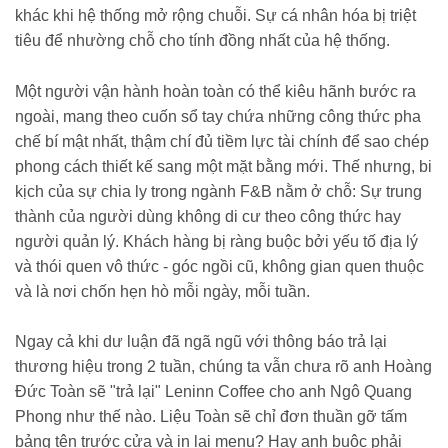
khác khi hệ thống mở rộng chuỗi. Sự cá nhân hóa bị triệt
tiêu để nhường chỗ cho tính đồng nhất của hệ thống.
Một người vận hành hoàn toàn có thể kiêu hãnh bước ra
ngoài, mang theo cuốn sổ tay chứa những công thức pha
chế bí mật nhất, thậm chí đủ tiềm lực tài chính để sao chép
phong cách thiết kế sang một mặt bằng mới. Thế nhưng, bi
kịch của sự chia ly trong ngành F&B nằm ở chỗ: Sự trung
thành của người dùng không di cư theo công thức hay
người quản lý. Khách hàng bị ràng buộc bởi yếu tố địa lý
và thói quen vô thức - góc ngồi cũ, không gian quen thuộc
và là nơi chốn hẹn hò mỗi ngày, mỗi tuần.
Ngay cả khi dư luận đã ngã ngũ với thông báo trả lại
thương hiệu trong 2 tuần, chúng ta vẫn chưa rõ anh Hoàng
Đức Toàn sẽ "trả lại" Leninn Coffee cho anh Ngô Quang
Phong như thế nào. Liệu Toàn sẽ chỉ đơn thuần gỡ tấm
bảng tên trước cửa và in lại menu? Hay anh buộc phải