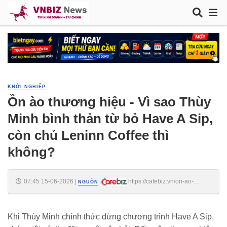
KHỞI NGHIỆP
Ồn ào thương hiệu - Vì sao Thùy
Minh bình thản từ bỏ Have A Sip,
còn chủ Leninn Coffee thì
không?
07:45 15-06-2026
|
:
https://cafebiz.vn/on-ao-
NGUỒN
thuong-hieu-vi-sao-thuy-minh-binh-than-tu-bo-have-a-sip-con-chu-
leninn-coffee-thi-khong-176260615074705921.chn
Khi Thùy Minh chính thức dừng chương trình Have A Sip,