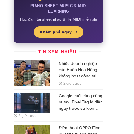
PIANO SHEET MUSIC & MIDI
LEARNING
Học đàn, tải sheet nhạc & file MIDI miễn phí
Khám phá ngay
TIN XEM NHIỀU
Nhiều doanh nghiệp
của Huấn Hoa Hồng
không hoạt động tại địa
chỉ đăng ký
2 giờ trước
Google cuối cùng cũng
ra tay: Pixel Tag lộ diện
ngay trước sự kiện
Pixel 11, chuẩn bị đối
2 giờ trước
đầu Apple AirTag và
Galaxy SmartTag
Điện thoại OPPO Find
X9 Ultra bị chê đánh