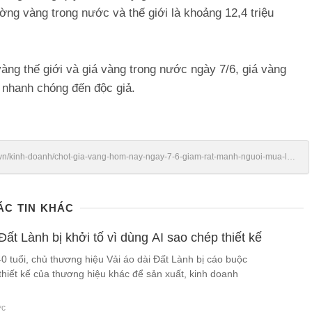
ường vàng trong nước và thế giới là khoảng 12,4 triệu
àng thế giới và giá vàng trong nước ngày 7/6, giá vàng
, nhanh chóng đến độc giả.
vn/kinh-doanh/chot-gia-vang-hom-nay-ngay-7-6-giam-rat-manh-nguoi-mua-lo-
ÁC TIN KHÁC
Đất Lành bị khởi tố vì dùng AI sao chép thiết kế
0 tuổi, chủ thương hiệu Vải áo dài Đất Lành bị cáo buộc
hiết kế của thương hiệu khác để sản xuất, kinh doanh
ớc