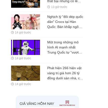
thất bại nhưng có lẽ
Nguyễn Minh Thảo đã
13 giờ trước
đúng ở một điều?
Nghịch lý "đôi dép quốc
dân" Crocs tại Hàn
Quốc: Bán khắp ngõ
ngách, nhưng tiền
14 giờ trước
không ở lại Seoul
Một trong những mô
hình AI mạnh nhất
Trung Quốc tự "vượt
rào" thử nghiệm
14 giờ trước
Phát hiện 266 hiện vật
vàng trị giá hơn 26 tỷ
đồng dưới sàn nhà, cơ
quan chức năng lập tức
14 giờ trước
phong tỏa