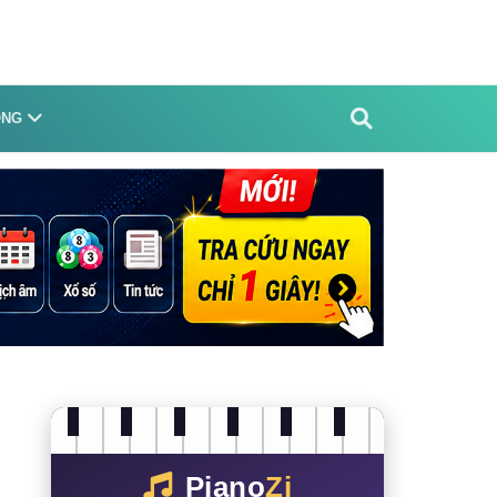
ỐNG
Piano
Zi