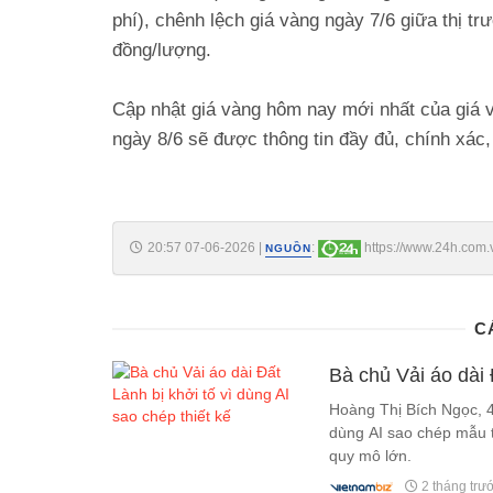
phí), chênh lệch giá vàng ngày 7/6 giữa thị tr
đồng/lượng.
Cập nhật giá vàng hôm nay mới nhất của giá v
ngày 8/6 sẽ được thông tin đầy đủ, chính xác
20:57 07-06-2026
|
:
https://www.24h.com.
NGUỒN
cuc-dam-c161a1768249.html
C
Bà chủ Vải áo dài 
Hoàng Thị Bích Ngọc, 4
dùng AI sao chép mẫu t
quy mô lớn.
2 tháng trư