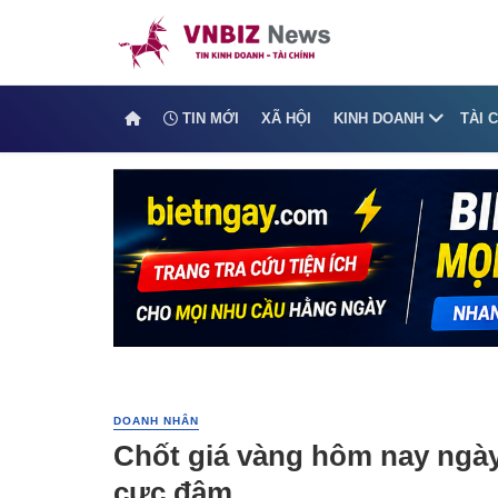
TIN MỚI
XÃ HỘI
KINH DOANH
TÀI 
DOANH NHÂN
Chốt giá vàng hôm nay ngày
cực đậm