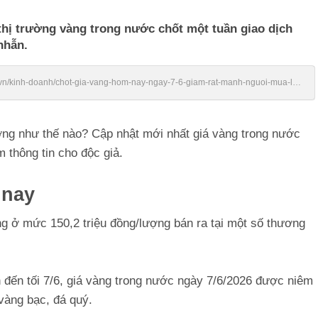
 thị trường vàng trong nước chốt một tuần giao dịch
nhẫn.
vn/kinh-doanh/chot-gia-vang-hom-nay-ngay-7-6-giam-rat-manh-nguoi-mua-lo-
ớng như thế nào? Cập nhật mới nhất giá vàng trong nước
 thông tin cho độc giả.
 nay
ng ở mức 150,2 triệu đồng/lượng bán ra tại một số thương
 đến tối 7/6, giá vàng trong nước ngày 7/6/2026 được niêm
vàng bạc, đá quý.