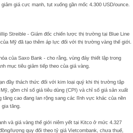
ch giảm giá cực mạnh, tụt xuống gần mốc 4.300 USD/ounce.
lip Streible - Giám đốc chiến lược thị trường tại Blue Line
của Mỹ đã tạo thêm áp lực đối với thị trường vàng thế giới.
a của Saxo Bank - cho rằng, vùng đáy thiết lập trong
nh mục tiêu giảm tiếp theo của giá vàng.
ạn đầy thách thức đối với kim loại quý khi thị trường tập
 Mỹ, gồm chỉ số giá tiêu dùng (CPI) và chỉ số giá sản xuất
ng tăng cao đang lan rộng sang các lĩnh vực khác của nền
 gia tăng.
nh và giá vàng thế giới niêm yết tại Kitco ở mức 4.327
ồng/lượng quy đổi theo tỷ giá Vietcombank, chưa thuế,