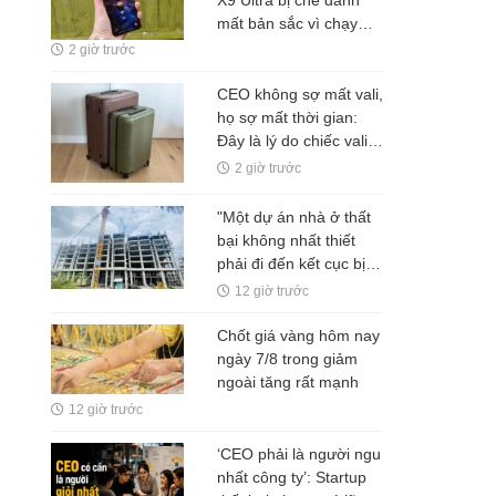
mất bản sắc vì chạy
theo iPhone, chuyên
2 giờ trước
gia gọi đây là điểm trừ
lớn nhất
CEO không sợ mất vali,
họ sợ mất thời gian:
Đây là lý do chiếc vali
tích hợp định vị đang
2 giờ trước
được chú ý
"Một dự án nhà ở thất
bại không nhất thiết
phải đi đến kết cục bị
bỏ hoang"
12 giờ trước
Chốt giá vàng hôm nay
ngày 7/8 trong giảm
ngoài tăng rất mạnh
12 giờ trước
‘CEO phải là người ngu
nhất công ty’: Startup