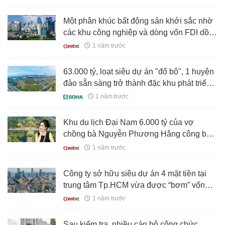
Một phân khúc bất động sản khởi sắc nhờ
các khu công nghiệp và dòng vốn FDI dồi
dào
1 năm trước
63.000 tỷ, loạt siêu dự án "đổ bộ", 1 huyện
đảo sẵn sàng trở thành đặc khu phát triển
bậc nhất phía Bắc
1 năm trước
Khu du lịch Đại Nam 6.000 tỷ của vợ
chồng bà Nguyễn Phương Hằng công bố
thông tin gây bất ngờ
1 năm trước
Công ty sở hữu siêu dự án 4 mặt tiền tại
trung tâm Tp.HCM vừa được “bơm” vốn
thêm 16.000 tỷ đồng
1 năm trước
Sau kiểm tra, nhiều cán bộ công chức