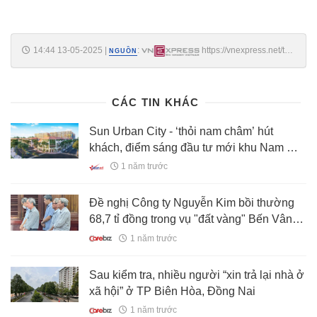
14:44 13-05-2025
|
:
https://vnexpress.net/tp-
NGUỒN
hcm-kien-nghi-phuong-an-go-vuong-cho-20-quy-dat-nha-o-xa-hoi-
4885314.html
CÁC TIN KHÁC
Sun Urban City - ‘thỏi nam châm’ hút
khách, điểm sáng đầu tư mới khu Nam Hà
Nội
1 năm trước
Đề nghị Công ty Nguyễn Kim bồi thường
68,7 tỉ đồng trong vụ "đất vàng" Bến Vân
Đồn
1 năm trước
Sau kiểm tra, nhiều người “xin trả lại nhà ở
xã hội” ở TP Biên Hòa, Đồng Nai
1 năm trước