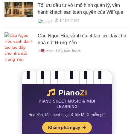
Tối ưu đầu tư với mô hình quản lý, vận
hành khách sạn toàn quyền của Wil"que
1 năm trước
Cầu Ngọc Hồi, vành đai 4 tạo lực đẩy cho
nhà đất Hưng Yên
1 năm trước
Piano
Zi
PIANO SHEET MUSIC & MIDI
LEARNING
Học đàn, tải sheet nhạc & file MIDI miễn phí
Khám phá ngay