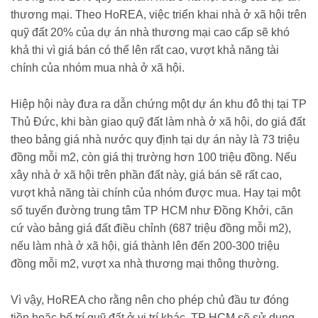
thương mại. Theo HoREA, việc triển khai nhà ở xã hội trên
quỹ đất 20% của dự án nhà thương mại cao cấp sẽ khó
khả thi vì giá bán có thể lên rất cao, vượt khả năng tài
chính của nhóm mua nhà ở xã hội.
Hiệp hội này đưa ra dẫn chứng một dự án khu đô thị tại TP
Thủ Đức, khi bàn giao quỹ đất làm nhà ở xã hội, do giá đất
theo bảng giá nhà nước quy định tại dự án này là 73 triệu
đồng mỗi m2, còn giá thị trường hơn 100 triệu đồng. Nếu
xây nhà ở xã hội trên phần đất này, giá bán sẽ rất cao,
vượt khả năng tài chính của nhóm được mua. Hay tại một
số tuyến đường trung tâm TP HCM như Đồng Khởi, căn
cứ vào bảng giá đất điều chỉnh (687 triệu đồng mỗi m2),
nếu làm nhà ở xã hội, giá thành lên đến 200-300 triệu
đồng mỗi m2, vượt xa nhà thương mại thông thường.
Vì vậy, HoREA cho rằng nên cho phép chủ đầu tư đóng
tiền hoặc bố trí quỹ đất ở vị trí khác. TP HCM sẽ sử dụng