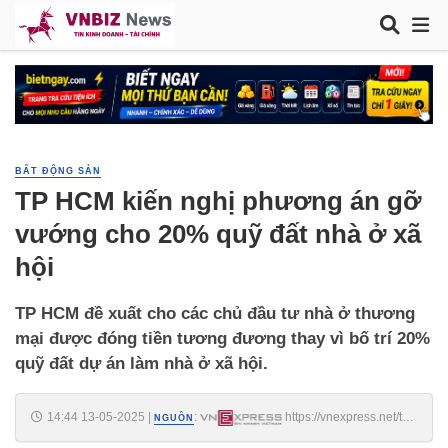
BẤT ĐỘNG SẢN
TP HCM kiến nghị phương án gỡ
vướng cho 20% quỹ đất nhà ở xã
hội
TP HCM đề xuất cho các chủ đầu tư nhà ở thương
mại được đóng tiền tương đương thay vì bố trí 20%
quỹ đất dự án làm nhà ở xã hội.
14:44 13-05-2025
|
:
https://vnexpress.net/tp-
NGUỒN
hcm-kien-nghi-phuong-an-go-vuong-cho-20-quy-dat-nha-o-xa-hoi-