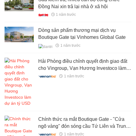
Đồng Nai xin trả lại nhà ở xã hội
1 năm trước
Dòng sản phẩm thương mại dịch vụ
Boutique Gate tại Vinhomes Global Gate
1 năm trước
Hải Phòng điều chỉnh quyết định giao đất
cho Vingroup, Vạn Hương Investoco làm
dự án tỷ USD
1 năm trước
Chính thức ra mắt Boutique Gate - "Cửa
ngõ vàng" đón sóng cầu Tứ Liên và Trung
tâm Hội chợ Triển lãm Quốc gia
1 năm trước