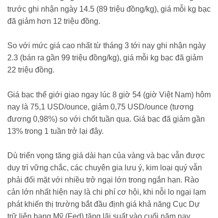
trước ghi nhận ngày 14.5 (89 triệu đồng/kg), giá mỗi kg bạc
đã giảm hơn 12 triệu đồng.
So với mức giá cao nhất từ tháng 3 tới nay ghi nhận ngày
2.3 (bán ra gần 99 triệu đồng/kg), giá mỗi kg bạc đã giảm
22 triệu đồng.
Giá bạc thế giới giao ngay lúc 8 giờ 54 (giờ Việt Nam) hôm
nay là 75,1 USD/ounce, giảm 0,75 USD/ounce (tương
đương 0,98%) so với chốt tuần qua. Giá bạc đã giảm gần
13% trong 1 tuần trở lại đây.
Dù triển vọng tăng giá dài hạn của vàng và bạc vẫn được
duy trì vững chắc, các chuyên gia lưu ý, kim loại quý vẫn
phải đối mặt với nhiều trở ngại lớn trong ngắn hạn. Rào
cản lớn nhất hiện nay là chi phí cơ hội, khi nỗi lo ngại lạm
phát khiến thị trường bắt đầu định giá khả năng Cục Dự
trữ liên bang Mỹ (Fed) tăng lãi suất vào cuối năm nay.