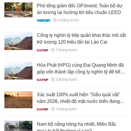
Phó tổng giám đốc GP.Invest: Toàn bộ dự
án tương lai hướng tới tiêu chuẩn LEED
3 tháng trước
Công ty nghìn tỷ tiếp quản khai thác mỏ sắt
trữ lượng 120 triệu tấn tại Lào Cai
3 tháng trước
Hòa Phát (HPG) cùng Đại Quang Minh đã
góp vốn thành lập công ty nghìn tỷ để tiếp
quản khai thác mỏ sắt trữ lượng 120 triệu
3 tháng trước
tấn tại Lào Cai
Xác suất 100% xuất hiện "Siêu quái vật"
năm 2026, nhiệt độ mặt nước biển đang
tăng lên nhanh
3 tháng trước
Nam bộ nắng nóng hạ nhiệt, Miền Bắc
mưa to bất thường vì sao?