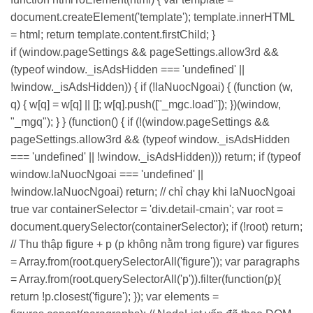
document.createElement('template'); template.innerHTML
= html; return template.content.firstChild; }
if (window.pageSettings && pageSettings.allow3rd &&
(typeof window._isAdsHidden === 'undefined' ||
!window._isAdsHidden)) { if (!laNuocNgoai) { (function (w,
q) { w[q] = w[q] || []; w[q].push(["_mgc.load"]); })(window,
"_mgq"); } } (function() { if (!(window.pageSettings &&
pageSettings.allow3rd && (typeof window._isAdsHidden
=== 'undefined' || !window._isAdsHidden))) return; if (typeof
window.laNuocNgoai === 'undefined' ||
!window.laNuocNgoai) return; // chỉ chạy khi laNuocNgoai
true var containerSelector = 'div.detail-cmain'; var root =
document.querySelector(containerSelector); if (!root) return;
// Thu thập figure + p (p không nằm trong figure) var figures
= Array.from(root.querySelectorAll('figure')); var paragraphs
= Array.from(root.querySelectorAll('p')).filter(function(p){
return !p.closest('figure'); }); var elements =