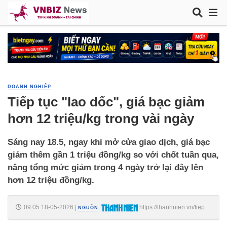
DOANH NGHIỆP
Tiếp tục "lao dốc", giá bạc giảm
hơn 12 triệu/kg trong vài ngày
Sáng nay 18.5, ngay khi mở cửa giao dịch, giá bạc
giảm thêm gần 1 triệu đồng/kg so với chốt tuần qua,
nâng tổng mức giảm trong 4 ngày trở lại đây lên
hơn 12 triệu đồng/kg.
09:05 18-05-2026
|
:
https://thanhnien.vn/tiep-
NGUỒN
tuc-lao-doc-gia-bac-giam-hon-12-trieu-kg-trong-vai-ngay-
185260518085316423.htm