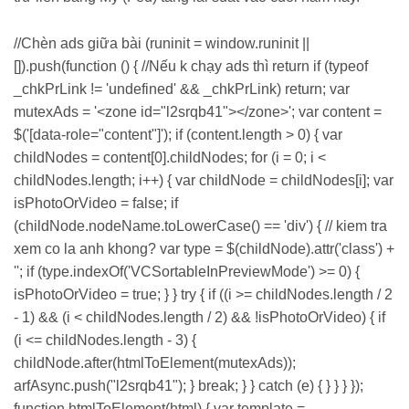
//Chèn ads giữa bài (runinit = window.runinit ||
[]).push(function () { //Nếu k chạy ads thì return if (typeof
_chkPrLink != 'undefined' && _chkPrLink) return; var
mutexAds = '<zone id="l2srqb41"></zone>'; var content =
$('[data-role="content"]'); if (content.length > 0) { var
childNodes = content[0].childNodes; for (i = 0; i <
childNodes.length; i++) { var childNode = childNodes[i]; var
isPhotoOrVideo = false; if
(childNode.nodeName.toLowerCase() == 'div') { // kiem tra
xem co la anh khong? var type = $(childNode).attr('class') +
''; if (type.indexOf('VCSortableInPreviewMode') >= 0) {
isPhotoOrVideo = true; } } try { if ((i >= childNodes.length / 2
- 1) && (i < childNodes.length / 2) && !isPhotoOrVideo) { if
(i <= childNodes.length - 3) {
childNode.after(htmlToElement(mutexAds));
arfAsync.push("l2srqb41"); } break; } } catch (e) { } } } });
function htmlToElement(html) { var template =