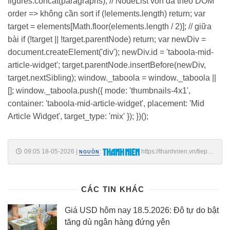
figures.concat(paragraphs); // NodeList vốn đã theo DOM
order => không cần sort if (!elements.length) return; var
target = elements[Math.floor(elements.length / 2)]; // giữa
bài if (!target || !target.parentNode) return; var newDiv =
document.createElement('div'); newDiv.id = 'taboola-mid-
article-widget'; target.parentNode.insertBefore(newDiv,
target.nextSibling); window._taboola = window._taboola ||
[]; window._taboola.push({ mode: 'thumbnails-4x1',
container: 'taboola-mid-article-widget', placement: 'Mid
Article Widget', target_type: 'mix' }); })();
09:05 18-05-2026
|
:
https://thanhnien.vn/tiep-
NGUỒN
tuc-lao-doc-gia-bac-giam-hon-12-trieu-kg-trong-vai-ngay-
185260518085316423.htm
CÁC TIN KHÁC
Giá USD hôm nay 18.5.2026: Đô tự do bật
tăng dù ngân hàng đứng yên