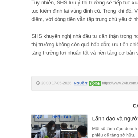
Tuy nhiên, SHS lưu ý thị trường sẽ tiếp tục xu
tục kiểm định lại vùng đỉnh cũ. Trong khi đó,
điểm, với dòng tiền vẫn tập trung chủ yếu ở n
SHS khuyến nghị nhà đầu tư cần thận trọng hơn 
thị trường không còn quá hấp dẫn; ưu tiên chiế
tăng trưởng lợi nhuận tốt và nền tảng cơ bản
20:00 17-05-2026
|
:
https://www.24h.com.
NGUỒN
diem-c161a1762518.html
C
Lãnh đạo và người
Một số lãnh đạo doanh 
phiếu để tăng sở hữu.