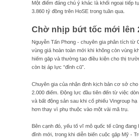
Một điểm đáng chú ý khác là khối ngoại tiếp tụ
3.860 tỷ đồng trên HoSE trong tuần qua.
Chờ nhịp bứt tốc mới lên 
Nguyễn Tấn Phong - chuyên gia phân tích từ 
vùng giá hoàn toàn mới khi không còn vùng khá
hiếm gặp và thường tạo điều kiện cho thị trư
còn bị áp lực “đỉnh cũ”.
Chuyên gia của nhận định kịch bản cơ sở cho 
2.000 điểm. Động lực đầu tiên đến từ việc dò
và bất động sản sau khi cổ phiếu Vingroup hạ 
hơn thay vì phụ thuộc vào một vài mã trụ.
Bên cạnh đó, yếu tố vĩ mô quốc tế cũng đang h
đỉnh mới, trong khi diễn biến cuộc gặp Mỹ - T