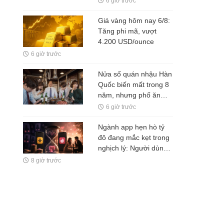
6 giờ trước
Giá vàng hôm nay 6/8:
Tăng phi mã, vượt
4.200 USD/ounce
6 giờ trước
Nửa số quán nhậu Hàn
Quốc biến mất trong 8
năm, nhưng phố ăn
đêm vẫn sáng đèn tới 2
6 giờ trước
giờ sáng: Ai đang trả
tiền cho những đêm
Ngành app hẹn hò tỷ
Seoul?
đô đang mắc kẹt trong
nghịch lý: Người dùng
tìm được người yêu
8 giờ trước
nghĩa là công ty mất
một khách hàng