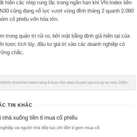
ất hiện các nhịp rung lắc trong ngắn hạn khi VN-Index liên
 VN30 cũng đang nỗ lực vượt vùng đỉnh tháng 2 quanh 2.080
hóm cổ phiếu vốn hóa lớn.
trong quản trị rủi ro, bởi mặt bằng định giá hiện tại của
n lược tích lũy, đầu tư giá trị vào các doanh nghiệp có
 vững chắc.
vn/kinh-doanh/vn-index-tang-8-tuan-lien-tiep-chuyen-gia-noi-gi-ve-moc-2000-
ÁC TIN KHÁC
 nhà xuống tiền tỉ mua cổ phiếu
nghiệp và người nhà tiếp tục chi tiền tỉ gom mua cổ