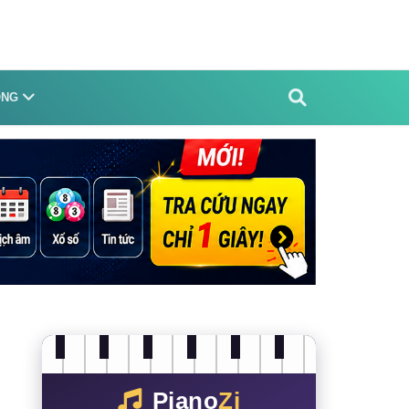
ỐNG
Piano
Zi