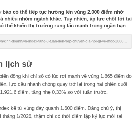
ự báo có thể tiếp tục hướng lên vùng 2.000 điểm nhờ
và nhiều nhóm ngành khác. Tuy nhiên, áp lực chốt lời tại
 có thể khiến thị trường rung lắc mạnh trong ngắn hạn.
vn/kinh-doanh/vn-index-tang-8-tuan-lien-tiep-chuyen-gia-noi-gi-ve-moc-2000-
 lịch sử
biến động khi chỉ số có lúc rơi mạnh về vùng 1.865 điểm do
ên, lực cầu nhanh chóng quay trở lại trong hai phiên cuối
i 1.921,6 điểm, tăng nhẹ 0,33% so với tuần trước.
Index kể từ vùng đáy quanh 1.600 điểm. Đáng chú ý, thị
i tháng 1/2026, thậm chí có thời điểm lập kỷ lục mới tại