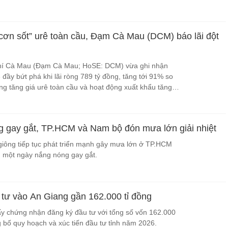
“cơn sốt” urê toàn cầu, Đạm Cà Mau (DCM) báo lãi đột
í Cà Mau (Đạm Cà Mau; HoSE: DCM) vừa ghi nhận
đầy bứt phá khi lãi ròng 789 tỷ đồng, tăng tới 91% so
óng tăng giá urê toàn cầu và hoạt động xuất khẩu tăng
 gay gắt, TP.HCM và Nam bộ đón mưa lớn giải nhiệt
giông tiếp tục phát triển mạnh gây mưa lớn ở TP.HCM
 một ngày nắng nóng gay gắt.
tư vào An Giang gần 162.000 tỉ đồng
ấy chứng nhận đăng ký đầu tư với tổng số vốn 162.000
ng bố quy hoạch và xúc tiến đầu tư tỉnh năm 2026.