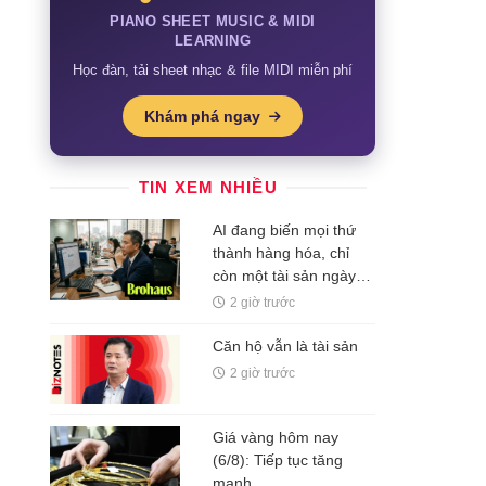
PIANO SHEET MUSIC & MIDI
LEARNING
Học đàn, tải sheet nhạc & file MIDI miễn phí
Khám phá ngay
TIN XEM NHIỀU
AI đang biến mọi thứ
thành hàng hóa, chỉ
còn một tài sản ngày
càng đắt giá: Não bộ
2 giờ trước
biết tập trung
Căn hộ vẫn là tài sản
2 giờ trước
Giá vàng hôm nay
(6/8): Tiếp tục tăng
mạnh