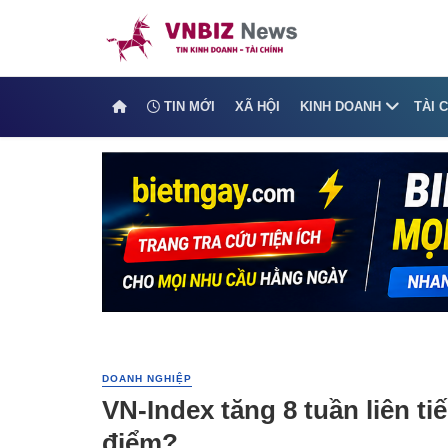
TIN MỚI
XÃ HỘI
KINH DOANH
TÀI 
DOANH NGHIỆP
VN-Index tăng 8 tuần liên ti
điểm?