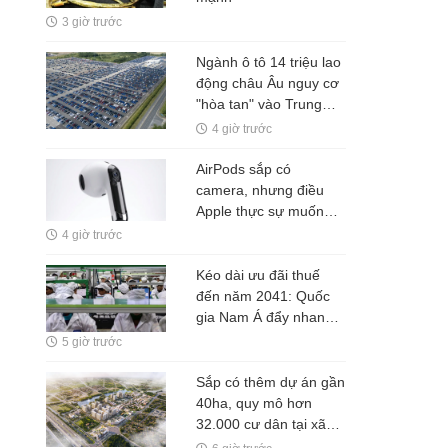
3 giờ trước
Ngành ô tô 14 triệu lao
động châu Âu nguy cơ
"hòa tan" vào Trung
Quốc: Công nhân làm
4 giờ trước
vài ngày/tháng, có nhà
máy nửa năm chỉ sản
AirPods sắp có
xuất hơn 6.000 xe
camera, nhưng điều
Apple thực sự muốn
bán không phải là một
4 giờ trước
chiếc tai nghe
Kéo dài ưu đãi thuế
đến năm 2041: Quốc
gia Nam Á đẩy nhanh
chiến lược "Trung Quốc
5 giờ trước
+ 1", muốn trở thành
công xưởng của thế
Sắp có thêm dự án gần
giới
40ha, quy mô hơn
32.000 cư dân tại xã
Phúc Thịnh, Hà Nội