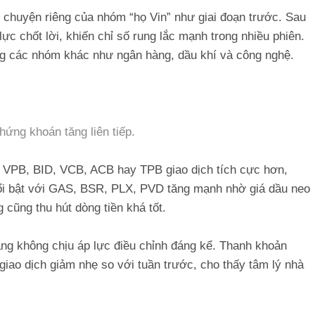
u chuyện riêng của nhóm “họ Vin” như giai đoạn trước. Sau
ực chốt lời, khiến chỉ số rung lắc mạnh trong nhiều phiên.
ng các nhóm khác như ngân hàng, dầu khí và công nghệ.
hứng khoán tăng liên tiếp.
ư VPB, BID, VCB, ACB hay TPB giao dịch tích cực hơn,
nổi bật với GAS, BSR, PLX, PVD tăng mạnh nhờ giá dầu neo
cũng thu hút dòng tiền khá tốt.
hàng không chịu áp lực điều chỉnh đáng kể. Thanh khoản
ị giao dịch giảm nhẹ so với tuần trước, cho thấy tâm lý nhà