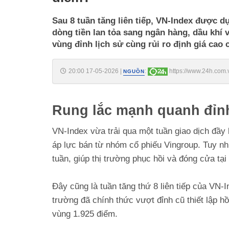
Sau 8 tuần tăng liên tiếp, VN-Index được d
dòng tiền lan tỏa sang ngân hàng, dầu khí 
vùng đỉnh lịch sử cùng rủi ro định giá cao
20:00 17-05-2026
|
:
https://www.24h.com.
NGUỒN
diem-c161a1762518.html
Rung lắc mạnh quanh đỉnh
VN-Index vừa trải qua một tuần giao dịch đầy 
áp lực bán từ nhóm cổ phiếu Vingroup. Tuy nhi
tuần, giúp thị trường phục hồi và đóng cửa tạ
Đây cũng là tuần tăng thứ 8 liên tiếp của VN-
trường đã chính thức vượt đỉnh cũ thiết lập hồ
vùng 1.925 điểm.