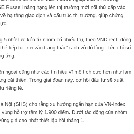
 Russell nâng hạng lên thị trường mới nổi thứ cấp vào
về hạ tầng giao dịch và cấu trúc thị trường, giúp chứng
vực.
 5 nhờ lực kéo từ nhóm cổ phiếu trụ, theo VNDirect, dòng
thể tiếp tục rơi vào trạng thái “xanh vỏ đỏ lòng”, tức chỉ số
ng ứng.
n ngoại cũng như các tín hiệu vĩ mô tích cực hơn như lạm
g cải thiện. Trong giai đoạn này, cơ hội đầu tư sẽ xuất
u riêng lẻ.
à Nội (SHS) cho rằng xu hướng ngắn hạn của VN-Index
rên vùng hỗ trợ tâm lý 1.900 điểm. Dưới tác động của nhóm
ng giá cao nhất thiết lập hồi tháng 1.