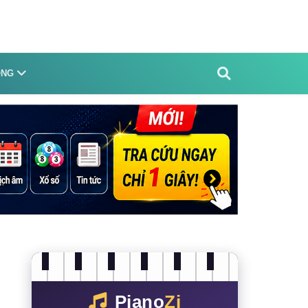
ỐNG
Piano
Zi