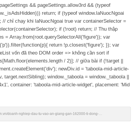
ow.pageSettings && pageSettings.allow3rd && (typeof
w._isAdsHidden))) return; if (typeof window.laNuocNgoai
; // chỉ chạy khi laNuocNgoai true var containerSelector =
ector(containerSelector); if (!root) return; // Thu thập
s = Array.from(root.querySelectorAll('figure')); var
)).filter(function(p){ return !p.closest('figure'); }); var
deList vốn đã theo DOM order => không cần sort if
Math.floor(elements.length / 2)]; // giữa bài if (!target ||
ent.createElement('div'); newDiv.id = 'taboola-mid-article-
, target.nextSibling); window._taboola = window._taboola ||
1', container: 'taboola-mid-article-widget', placement: 'Mid
ien.vn/doanh-nghiep-dau-tu-vao-an-giang-gan-162000-ti-dong-