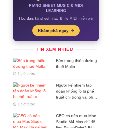
PIANO SHEET MUSIC & MIDI
LEARNING
Học đàn, tải sheet nhạc & file MIDI miễn phí
Khám phá ngay
TIN XEM NHIỀU
Bên trong thiên đường
thuế Malta
1 giờ trước
Người kế nhiệm tập
đoàn khổng lồ bị phế
truất chỉ trong vài phút,
vì dám động đến dự án
1 giờ trước
tâm huyết của người
đã chọn mình
CEO có nên mua Mac
Studio M4 Max chỉ để
làm PowerPoint? Bài