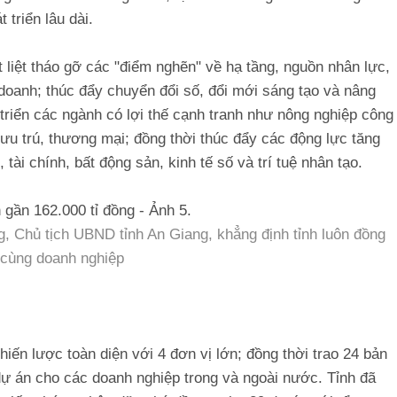
 triển lâu dài.
 liệt tháo gỡ các "điểm nghẽn" về hạ tầng, nguồn nhân lực,
 doanh; thúc đẩy chuyển đổi số, đổi mới sáng tạo và nâng
 triển các ngành có lợi thế cạnh tranh như nông nghiệp công
ụ lưu trú, thương mại; đồng thời thúc đẩy các động lực tăng
tài chính, bất động sản, kinh tế số và trí tuệ nhân tạo.
 Chủ tịch UBND tỉnh An Giang, khẳng định tỉnh luôn đồng
cùng doanh nghiệp
chiến lược toàn diện với 4 đơn vị lớn; đồng thời trao 24 bản
dự án cho các doanh nghiệp trong và ngoài nước. Tỉnh đã