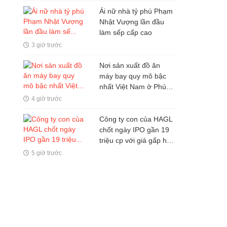
Ái nữ nhà tỷ phú Phạm
Nhật Vượng lần đầu
làm sếp cấp cao
3 giờ trước
Nơi sản xuất đồ ăn
máy bay quy mô bậc
nhất Việt Nam ở Phú
Quốc: Vận hành bằng
4 giờ trước
AI, phục vụ 50 triệu
khách
Công ty con của HAGL
chốt ngày IPO gần 19
triệu cp với giá gấp hơn
4 lần cổ phiếu HAG
5 giờ trước