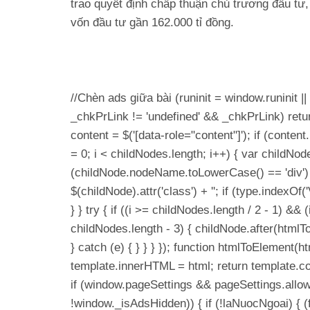
trao quyết định chấp thuận chủ trương đầu tư
vốn đầu tư gần 162.000 tỉ đồng.
//Chèn ads giữa bài (runinit = window.runinit || 
_chkPrLink != 'undefined' && _chkPrLink) retu
content = $('[data-role="content"]'); if (conten
= 0; i < childNodes.length; i++) { var childNod
(childNode.nodeName.toLowerCase() == 'div') 
$(childNode).attr('class') + ''; if (type.index
} } try { if ((i >= childNodes.length / 2 - 1) &&
childNodes.length - 3) { childNode.after(html
} catch (e) { } } } }); function htmlToElement(
template.innerHTML = html; return template.con
if (window.pageSettings && pageSettings.allo
!window._isAdsHidden)) { if (!laNuocNgoai) { (fu