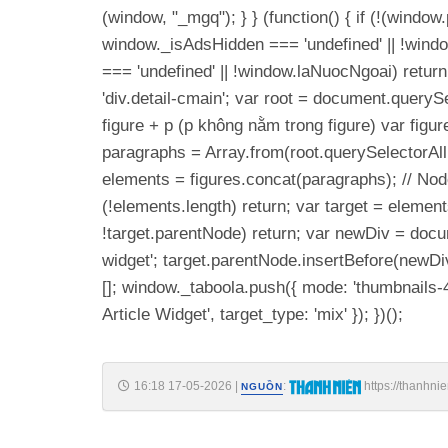
(window, "_mgq"); } } (function() { if (!(wind
window._isAdsHidden === 'undefined' || !windo
=== 'undefined' || !window.laNuocNgoai) return
'div.detail-cmain'; var root = document.querySel
figure + p (p không nằm trong figure) var figure
paragraphs = Array.from(root.querySelectorAll('p'
elements = figures.concat(paragraphs); // No
(!elements.length) return; var target = elements[
!target.parentNode) return; var newDiv = docum
widget'; target.parentNode.insertBefore(newDiv
[]; window._taboola.push({ mode: 'thumbnails-4x
Article Widget', target_type: 'mix' }); })();
16:18 17-05-2026
|
:
https://thanhn
NGUỒN
185260517154333627.htm