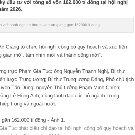
ý đầu tư với tổng số vốn 162.000 tỉ đồng tại hội nghị
năm 2026.
ien.vn/doanh-nghiep-dau-tu-vao-an-giang-gan-162000-ti-dong-
n Giang tổ chức hội nghị công bố quy hoạch và xúc tiến
g gian mới, tầm nhìn mới và thành công mới".
ờng trực Phạm Gia Túc; ông Nguyễn Thanh Nghị, Bí thư
ến lược Trung ương; Bí thư Trung ương Đảng, Phó chủ tịch
uyễn Tấn Dũng; nguyên Thủ tướng Phạm Minh Chính;
ảng Lê Hồng Anh; cùng lãnh đạo các bộ ngành Trung
hiệp trong và ngoài nước.
a Túc phát biểu chỉ đạo tại hội nghị công bố quy hoạch và