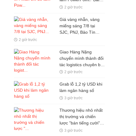
toán không nằm ở cấu
2 giờ trước
hình, mà ở giá trị của
từng phút làm việc
Giá vàng nhẫn, vàng
miếng sáng 7/8 tại
SJC, PNJ, Bảo Tín
Mạnh Hải: Tiếp tục đà
2 giờ trước
giảm
Giao Hàng Nặng
chuyển mình thành đối
tác logistics chuyên biệt
cho kênh bán lẻ
2 giờ trước
Grab lỗ 1,2 tỷ USD khi
làm ngân hàng số
3 giờ trước
Thương hiệu nhỏ nhất
thị trường và chiến
lược "bán tiếng cười"
tạo nên kỳ tích 373,5
3 giờ trước
triệu USD