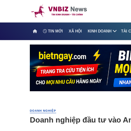
TIN MỚI
XÃ HỘI
KINH DOANH
TÀI 
DOANH NGHIỆP
Doanh nghiệp đầu tư vào An