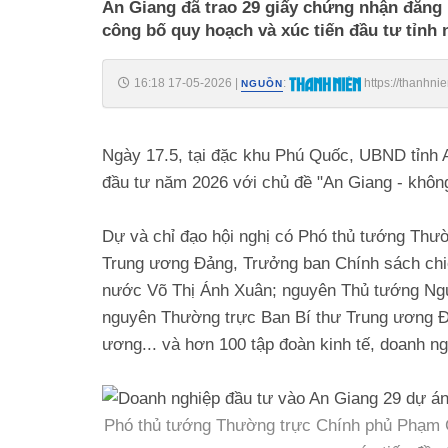
An Giang đã trao 29 giấy chứng nhận đăng k
công bố quy hoạch và xúc tiến đầu tư tỉnh 
16:18 17-05-2026
|
:
https://thanhn
NGUỒN
185260517154333627.htm
Ngày 17.5, tại đặc khu Phú Quốc, UBND tỉnh A
đầu tư năm 2026 với chủ đề "An Giang - khôn
Dự và chỉ đạo hội nghị có Phó thủ tướng Thư
Trung ương Đảng, Trưởng ban Chính sách chi
nước Võ Thị Ánh Xuân; nguyên Thủ tướng Ng
nguyên Thường trực Ban Bí thư Trung ương Đ
ương... và hơn 100 tập đoàn kinh tế, doanh ng
Phó thủ tướng Thường trực Chính phủ Phạm Gi