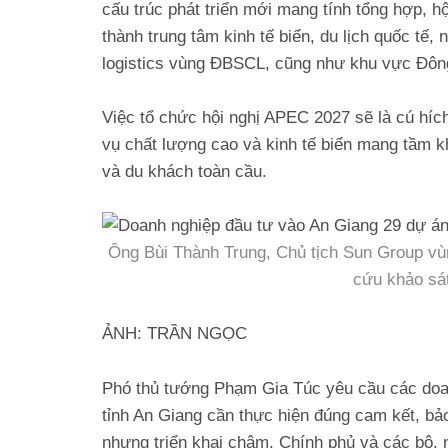
cấu trúc phát triển mới mang tính tổng hợp, hộ
thành trung tâm kinh tế biển, du lịch quốc tế
logistics vùng ĐBSCL, cũng như khu vực Đô
Việc tổ chức hội nghị APEC 2027 sẽ là cú hích
vụ chất lượng cao và kinh tế biển mang tầm k
và du khách toàn cầu.
Ông Bùi Thành Trung, Chủ tịch Sun Group vù
cứu khảo sát
ẢNH: TRẦN NGỌC
Phó thủ tướng Phạm Gia Túc yêu cầu các doan
tỉnh An Giang cần thực hiện đúng cam kết, bảo 
nhưng triển khai chậm. Chính phủ và các bộ, 