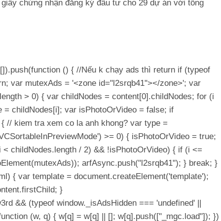
, giấy chứng nhận đăng ký đầu tư cho 29 dự án với tổng
[]).push(function () { //Nếu k chạy ads thì return if (typeof
rn; var mutexAds = '<zone id="l2srqb41"></zone>'; var
t.length > 0) { var childNodes = content[0].childNodes; for (i
e = childNodes[i]; var isPhotoOrVideo = false; if
{ // kiem tra xem co la anh khong? var type =
Of('VCSortableInPreviewMode') >= 0) { isPhotoOrVideo = true;
 (i < childNodes.length / 2) && !isPhotoOrVideo) { if (i <=
ToElement(mutexAds)); arfAsync.push("l2srqb41"); } break; }
html) { var template = document.createElement('template');
tent.firstChild; }
w3rd && (typeof window._isAdsHidden === 'undefined' ||
nction (w, q) { w[q] = w[q] || []; w[q].push(["_mgc.load"]); })