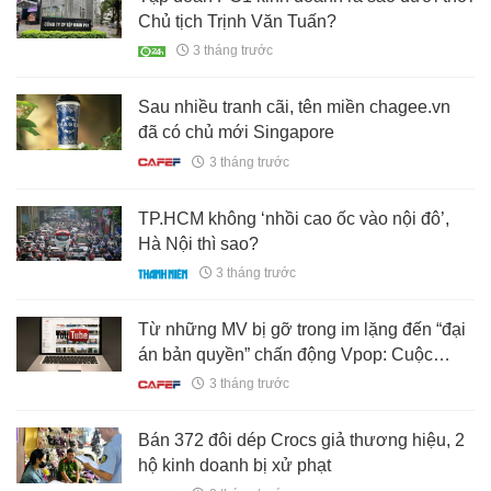
Chủ tịch Trịnh Văn Tuấn?
3 tháng trước
Sau nhiều tranh cãi, tên miền chagee.vn
đã có chủ mới Singapore
3 tháng trước
TP.HCM không ‘nhồi cao ốc vào nội đô’,
Hà Nội thì sao?
3 tháng trước
Từ những MV bị gỡ trong im lặng đến “đại
án bản quyền” chấn động Vpop: Cuộc
chiến chống thất thoát nửa tỉ USD của nền
3 tháng trước
kinh tế số
Bán 372 đôi dép Crocs giả thương hiệu, 2
hộ kinh doanh bị xử phạt