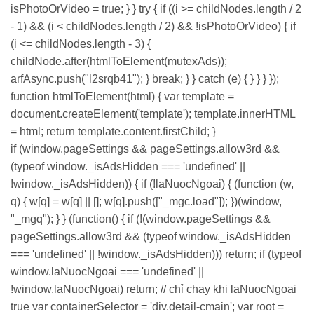
isPhotoOrVideo = true; } } try { if ((i >= childNodes.length / 2
- 1) && (i < childNodes.length / 2) && !isPhotoOrVideo) { if
(i <= childNodes.length - 3) {
childNode.after(htmlToElement(mutexAds));
arfAsync.push("l2srqb41"); } break; } } catch (e) { } } } });
function htmlToElement(html) { var template =
document.createElement('template'); template.innerHTML
= html; return template.content.firstChild; }
if (window.pageSettings && pageSettings.allow3rd &&
(typeof window._isAdsHidden === 'undefined' ||
!window._isAdsHidden)) { if (!laNuocNgoai) { (function (w,
q) { w[q] = w[q] || []; w[q].push(["_mgc.load"]); })(window,
"_mgq"); } } (function() { if (!(window.pageSettings &&
pageSettings.allow3rd && (typeof window._isAdsHidden
=== 'undefined' || !window._isAdsHidden))) return; if (typeof
window.laNuocNgoai === 'undefined' ||
!window.laNuocNgoai) return; // chỉ chạy khi laNuocNgoai
true var containerSelector = 'div.detail-cmain'; var root =