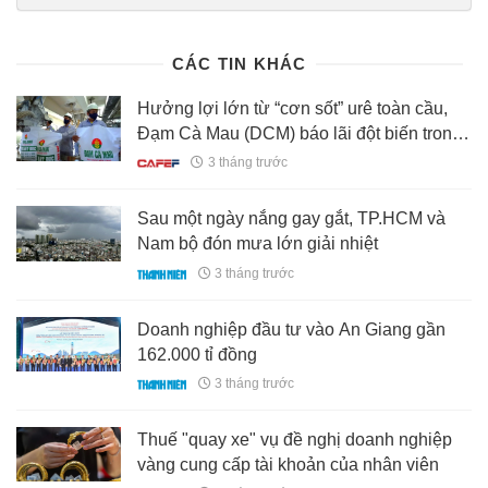
dao-va-nguoi-nha-xuong-tien-ti-mua-co-phieu-
185260517172033188.htm
CÁC TIN KHÁC
Hưởng lợi lớn từ “cơn sốt” urê toàn cầu,
Đạm Cà Mau (DCM) báo lãi đột biến trong
quý 1
3 tháng trước
Sau một ngày nắng gay gắt, TP.HCM và
Nam bộ đón mưa lớn giải nhiệt
3 tháng trước
Doanh nghiệp đầu tư vào An Giang gần
162.000 tỉ đồng
3 tháng trước
Thuế "quay xe" vụ đề nghị doanh nghiệp
vàng cung cấp tài khoản của nhân viên