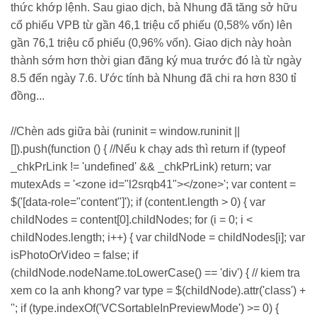
thức khớp lệnh. Sau giao dịch, bà Nhung đã tăng sở hữu
cổ phiếu VPB từ gần 46,1 triệu cổ phiếu (0,58% vốn) lên
gần 76,1 triệu cổ phiếu (0,96% vốn). Giao dịch này hoàn
thành sớm hơn thời gian đăng ký mua trước đó là từ ngày
8.5 đến ngày 7.6. Ước tính bà Nhung đã chi ra hơn 830 tỉ
đồng...
//Chèn ads giữa bài (runinit = window.runinit ||
[]).push(function () { //Nếu k chạy ads thì return if (typeof
_chkPrLink != 'undefined' && _chkPrLink) return; var
mutexAds = '<zone id="l2srqb41"></zone>'; var content =
$('[data-role="content"]'); if (content.length > 0) { var
childNodes = content[0].childNodes; for (i = 0; i <
childNodes.length; i++) { var childNode = childNodes[i]; var
isPhotoOrVideo = false; if
(childNode.nodeName.toLowerCase() == 'div') { // kiem tra
xem co la anh khong? var type = $(childNode).attr('class') +
''; if (type.indexOf('VCSortableInPreviewMode') >= 0) {