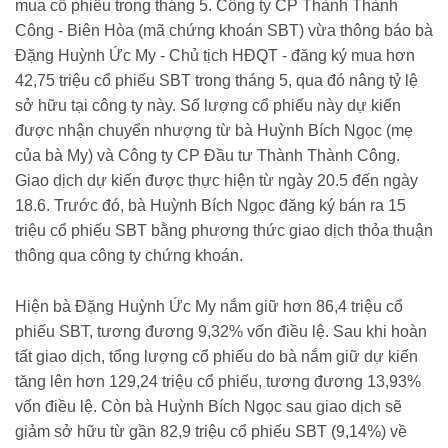
mua cổ phiếu trong tháng 5. Công ty CP Thành Thành
Công - Biên Hòa (mã chứng khoán SBT) vừa thông báo bà
Đặng Huỳnh Ức My - Chủ tịch HĐQT - đăng ký mua hơn
42,75 triệu cổ phiếu SBT trong tháng 5, qua đó nâng tỷ lệ
sở hữu tại công ty này. Số lượng cổ phiếu này dự kiến
được nhận chuyển nhượng từ bà Huỳnh Bích Ngọc (mẹ
của bà My) và Công ty CP Đầu tư Thành Thành Công.
Giao dịch dự kiến được thực hiện từ ngày 20.5 đến ngày
18.6. Trước đó, bà Huỳnh Bích Ngọc đăng ký bán ra 15
triệu cổ phiếu SBT bằng phương thức giao dịch thỏa thuận
thông qua công ty chứng khoán.
Hiện bà Đặng Huỳnh Ức My nắm giữ hơn 86,4 triệu cổ
phiếu SBT, tương đương 9,32% vốn điều lệ. Sau khi hoàn
tất giao dịch, tổng lượng cổ phiếu do bà nắm giữ dự kiến
tăng lên hơn 129,24 triệu cổ phiếu, tương đương 13,93%
vốn điều lệ. Còn bà Huỳnh Bích Ngọc sau giao dịch sẽ
giảm sở hữu từ gần 82,9 triệu cổ phiếu SBT (9,14%) về