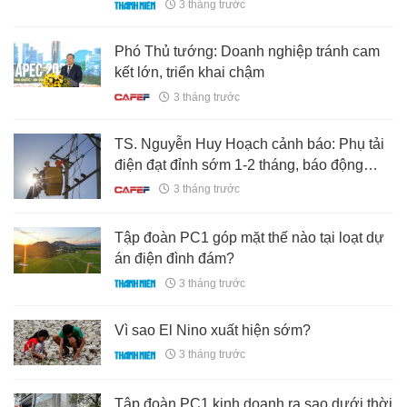
3 tháng trước
Phó Thủ tướng: Doanh nghiệp tránh cam
kết lớn, triển khai chậm
3 tháng trước
TS. Nguyễn Huy Hoạch cảnh báo: Phụ tải
điện đạt đỉnh sớm 1-2 tháng, báo động
"mùa khô không bình thường"
3 tháng trước
Tập đoàn PC1 góp mặt thế nào tại loạt dự
án điện đình đám?
3 tháng trước
Vì sao El Nino xuất hiện sớm?
3 tháng trước
Tập đoàn PC1 kinh doanh ra sao dưới thời