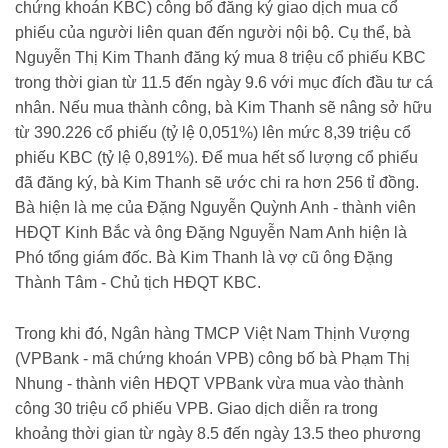
chứng khoán KBC) công bố đăng ký giao dịch mua cổ
phiếu của người liên quan đến người nội bộ. Cụ thể, bà
Nguyễn Thị Kim Thanh đăng ký mua 8 triệu cổ phiếu KBC
trong thời gian từ 11.5 đến ngày 9.6 với mục đích đầu tư cá
nhân. Nếu mua thành công, bà Kim Thanh sẽ nâng sở hữu
từ 390.226 cổ phiếu (tỷ lệ 0,051%) lên mức 8,39 triệu cổ
phiếu KBC (tỷ lệ 0,891%). Để mua hết số lượng cổ phiếu
đã đăng ký, bà Kim Thanh sẽ ước chi ra hơn 256 tỉ đồng.
Bà hiện là mẹ của Đặng Nguyễn Quỳnh Anh - thành viên
HĐQT Kinh Bắc và ông Đặng Nguyễn Nam Anh hiện là
Phó tổng giám đốc. Bà Kim Thanh là vợ cũ ông Đặng
Thành Tâm - Chủ tịch HĐQT KBC.
Trong khi đó, Ngân hàng TMCP Việt Nam Thịnh Vượng
(VPBank - mã chứng khoán VPB) công bố bà Phạm Thị
Nhung - thành viên HĐQT VPBank vừa mua vào thành
công 30 triệu cổ phiếu VPB. Giao dịch diễn ra trong
khoảng thời gian từ ngày 8.5 đến ngày 13.5 theo phương