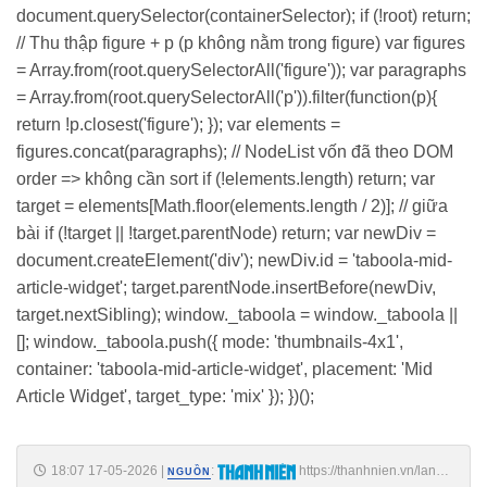
document.querySelector(containerSelector); if (!root) return;
// Thu thập figure + p (p không nằm trong figure) var figures
= Array.from(root.querySelectorAll('figure')); var paragraphs
= Array.from(root.querySelectorAll('p')).filter(function(p){
return !p.closest('figure'); }); var elements =
figures.concat(paragraphs); // NodeList vốn đã theo DOM
order => không cần sort if (!elements.length) return; var
target = elements[Math.floor(elements.length / 2)]; // giữa
bài if (!target || !target.parentNode) return; var newDiv =
document.createElement('div'); newDiv.id = 'taboola-mid-
article-widget'; target.parentNode.insertBefore(newDiv,
target.nextSibling); window._taboola = window._taboola ||
[]; window._taboola.push({ mode: 'thumbnails-4x1',
container: 'taboola-mid-article-widget', placement: 'Mid
Article Widget', target_type: 'mix' }); })();
18:07 17-05-2026
|
:
https://thanhnien.vn/lanh-
NGUỒN