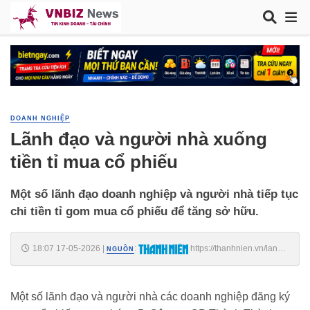
DOANH NGHIỆP
Lãnh đạo và người nhà xuống
tiền tỉ mua cổ phiếu
Một số lãnh đạo doanh nghiệp và người nhà tiếp tục
chi tiền tỉ gom mua cổ phiếu để tăng sở hữu.
18:07 17-05-2026
|
:
https://thanhnien.vn/lanh-
NGUỒN
dao-va-nguoi-nha-xuong-tien-ti-mua-co-phieu-
185260517172033188.htm
Một số lãnh đạo và người nhà các doanh nghiệp đăng ký