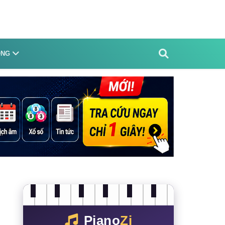
ỐNG
Piano
Zi