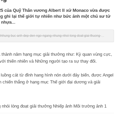
25 của Quỹ Thân vương Albert II xứ Monaco vừa được
ghi lại thế giới tự nhiên như bức ảnh một chú sư tử
 nhựa...
vn/nhung-buc-anh-dep-den-ngo-ngang-nhung-nhoi-long-doat-giai-thuong-
a thành năm hạng mục giải thưởng như: Kỳ quan vùng cực,
với thiên nhiên và Những người tạo ra sự thay đổi.
luồng cát từ đỉnh hang hình nón dưới đáy biển, được Angel
h chiến thắng ở hạng mục Thế giới đại dương và giải