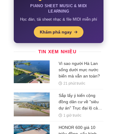
PIANO SHEET MUSIC & MIDI
LEARNING
Học đàn, tải sheet nhạc & file MIDI miễn phí
Khám phá ngay
TIN XEM NHIỀU
Vì sao người Hà Lan
sống dưới mực nước
biển mà vẫn an toàn?
21 phút trước
Sắp lấy ý kiến cộng
đồng dân cư về "siêu
dự án" Trục đại lộ cảnh
quan sông Hồng
1 giờ trước
HONOR 600 giá 10
triệu đồng, cấu hình