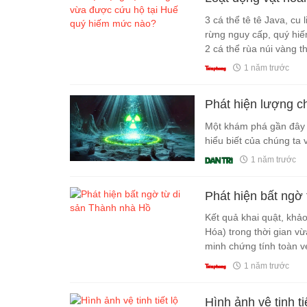
3 cá thể tê tê Java, cu
rừng nguy cấp, quý hiế
2 cá thể rùa núi vàng 
nguyện bàn giao cho lự
1 năm trước
Phát hiện lượng c
Một khám phá gần đây 
hiểu biết của chúng ta v
1 năm trước
Phát hiện bất ngờ
Kết quả khai quật, khả
Hóa) trong thời gian v
minh chứng tính toàn vẹ
1 năm trước
Hình ảnh vệ tinh t