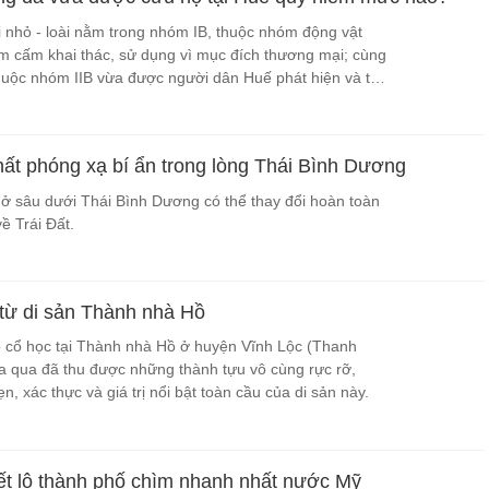
 li nhỏ - loài nằm trong nhóm IB, thuộc nhóm động vật
m cấm khai thác, sử dụng vì mục đích thương mại; cùng
thuộc nhóm IIB vừa được người dân Huế phát hiện và tự
c lượng kiểm lâm.
hất phóng xạ bí ẩn trong lòng Thái Bình Dương
ở sâu dưới Thái Bình Dương có thể thay đổi hoàn toàn
ề Trái Đất.
 từ di sản Thành nhà Hồ
o cổ học tại Thành nhà Hồ ở huyện Vĩnh Lộc (Thanh
ừa qua đã thu được những thành tựu vô cùng rực rỡ,
n, xác thực và giá trị nổi bật toàn cầu của di sản này.
iết lộ thành phố chìm nhanh nhất nước Mỹ