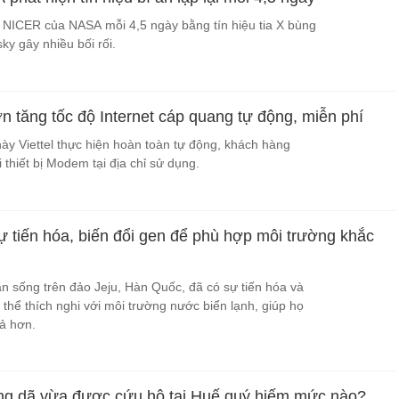
 NICER của NASA mỗi 4,5 ngày bằng tín hiệu tia X bùng
sky gây nhiều bối rối.
 tăng tốc độ Internet cáp quang tự động, miễn phí
ày Viettel thực hiện hoàn toàn tự động, khách hàng
 thiết bị Modem tại địa chỉ sử dụng.
ự tiến hóa, biến đổi gen để phù hợp môi trường khắc
n sống trên đảo Jeju, Hàn Quốc, đã có sự tiến hóa và
 thể thích nghi với môi trường nước biển lạnh, giúp họ
uả hơn.
ng dã vừa được cứu hộ tại Huế quý hiếm mức nào?