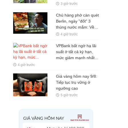
lời khuyên nguy hiểm
3 giờ trước
Chủ hàng phở càn quét
Berlin, ngày "đốt" 3
thùng nước mắm: Về
Việt Nam như cá gặp
4 giờ trước
nước, ấm cúng vô cùng
VPBank bất ngờ hạ lãi
suất ở tất cả kỳ hạn,
mức giảm mạnh nhất
lên đến 2,4%
4 giờ trước
Giá vàng hôm nay 9/8:
Tiếp tục trụ vững ở
ngưỡng cao
5 giờ trước