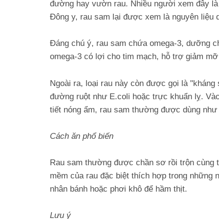
đường hay vườn rau. Nhiều người xem đây là l
Đông y, rau sam lại được xem là nguyên liệu q
Đáng chú ý, rau sam chứa omega-3, dưỡng chấ
omega-3 có lợi cho tim mạch, hỗ trợ giảm m
Ngoài ra, loại rau này còn được gọi là "kháng
đường ruột như E.coli hoặc trực khuẩn lỵ. Và
tiết nóng ẩm, rau sam thường được dùng như 
Cách ăn phổ biến
Rau sam thường được chần sơ rồi trộn cùng t
mềm của rau đặc biệt thích hợp trong những n
nhân bánh hoặc phơi khô để hầm thịt.
Lưu ý