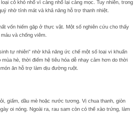
oại cỏ khó nhổ vì càng nhổ lại càng mọc. Tuy nhiên, trong
uý nhờ tính mát và khả năng hỗ trợ thanh nhiệt.
t vốn hiếm gặp ở thực vật. Một số nghiên cứu cho thấy
ỡ máu và chống viêm.
 sinh tự nhiên" nhờ khả năng ức chế một số loại vi khuẩn
o mùa hè, thời điểm hệ tiêu hóa dễ nhạy cảm hơn do thời
món ăn hỗ trợ làm dịu đường ruột.
ỏi, giấm, dầu mè hoặc nước tương. Vị chua thanh, giòn
gày oi nóng. Ngoài ra, rau sam còn có thể xào trứng, làm