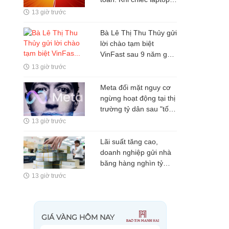
hàng chục triệu đồng
13 giờ trước
lại giải quyết sai bài
toán của người dùng
Bà Lê Thị Thu Thủy gửi
lời chào tạm biệt
VinFast sau 9 năm gắn
bó
13 giờ trước
Meta đối mặt nguy cơ
ngừng hoạt động tại thị
trường tỷ dân sau "tối
hậu thư" 72 giờ cho
13 giờ trước
Mark Zuckerberg
Lãi suất tăng cao,
doanh nghiệp gửi nhà
băng hàng nghìn tỷ
đồng
13 giờ trước