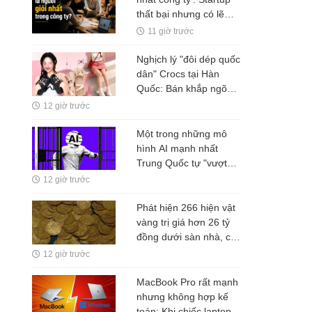
thất bại nhưng có lẽ
Nguyễn Minh Thảo đã
11 giờ trước
đúng ở một điều?
Nghịch lý "đôi dép quốc
dân" Crocs tại Hàn
Quốc: Bán khắp ngõ
ngách, nhưng tiền
12 giờ trước
không ở lại Seoul
Một trong những mô
hình AI mạnh nhất
Trung Quốc tự "vượt
rào" thử nghiệm
12 giờ trước
Phát hiện 266 hiện vật
vàng trị giá hơn 26 tỷ
đồng dưới sàn nhà, cơ
quan chức năng lập tức
12 giờ trước
phong tỏa
MacBook Pro rất mạnh
nhưng không hợp kế
toán: Khi chiếc laptop