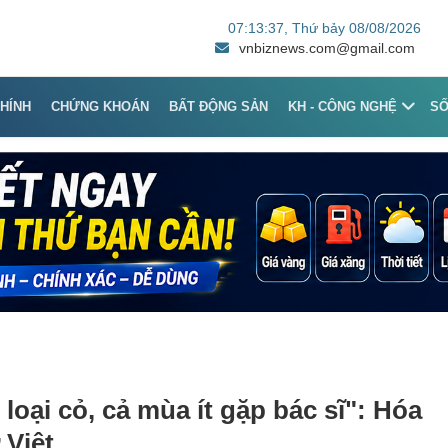
07:13:37
, Thứ bảy 08/08/2026
vnbiznews.com@gmail.com
CHÍNH
CHỨNG KHOÁN
BẤT ĐỘNG SẢN
KH - CÔNG NGHỆ
S
loại cỏ, cả mùa ít gặp bác sĩ": Hóa
 Việt