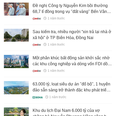
Đề nghị Công ty Nguyễn Kim bồi thường
68,7 tỉ đồng trong vụ "đất vàng" Bến Vân
Đồn
1 năm trước
Sau kiểm tra, nhiều người “xin trả lại nhà ở
xã hội” ở TP Biên Hòa, Đồng Nai
1 năm trước
Một phân khúc bất động sản khởi sắc nhờ
các khu công nghiệp và dòng vốn FDI dồi
dào
1 năm trước
63.000 tỷ, loạt siêu dự án "đổ bộ", 1 huyện
đảo sẵn sàng trở thành đặc khu phát triển
bậc nhất phía Bắc
1 năm trước
Khu du lịch Đại Nam 6.000 tỷ của vợ