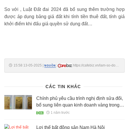
So với , Luật Đất đai 2024 đã bổ sung thêm trường hợp
được áp dụng bảng giá đất khi tính tiền thuê đất, tính giá
khởi điểm khi đấu giá quyền sử dụng đất…
15:58 13-05-2025
|
:
https://cafebiz.vn/lam-so-do-
NGUỒN
ngay-trong-nam-2025-se-duoc-huong-loi-lon-nguoi-dan-nen-khan-
truong-hoan-thien-co-the-tiet-kiem-hang-tram-trieu-dong-
176250513155822009.chn
CÁC TIN KHÁC
Chính phủ yêu cầu trình nghị định sửa đổi,
bổ sung liên quan kinh doanh vàng trong
quý 2
1 năm trước
Lợi thế bất động sản Nam Hà Nội