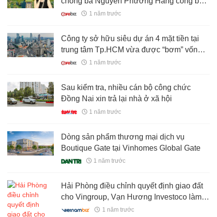
chồng bà Nguyễn Phương Hằng công bố
thông tin gây bất ngờ
1 năm trước
Công ty sở hữu siêu dự án 4 mặt tiền tại
trung tâm Tp.HCM vừa được “bơm” vốn
thêm 16.000 tỷ đồng
1 năm trước
Sau kiểm tra, nhiều cán bộ công chức
Đồng Nai xin trả lại nhà ở xã hội
1 năm trước
Dòng sản phẩm thương mại dịch vụ
Boutique Gate tại Vinhomes Global Gate
1 năm trước
Hải Phòng điều chỉnh quyết định giao đất
cho Vingroup, Vạn Hương Investoco làm
dự án tỷ USD
1 năm trước