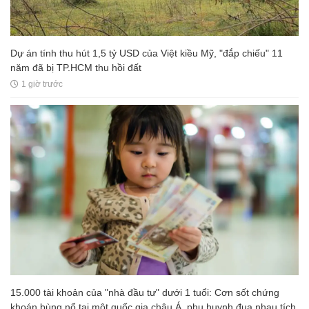
Dự án tính thu hút 1,5 tỷ USD của Việt kiều Mỹ, "đắp chiếu" 11
năm đã bị TP.HCM thu hồi đất
1 giờ trước
15.000 tài khoản của "nhà đầu tư" dưới 1 tuổi: Cơn sốt chứng
khoán bùng nổ tại một quốc gia châu Á, phụ huynh đua nhau tích