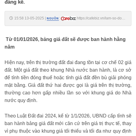
đáng kể.
15:58 13-05-2025
|
:
https://cafebiz.vn/lam-so-do-
NGUỒN
ngay-trong-nam-2025-se-duoc-huong-loi-lon-nguoi-dan-nen-khan-
truong-hoan-thien-co-the-tiet-kiem-hang-tram-trieu-dong-
176250513155822009.chn
Từ 01/01/2026, bảng giá đất sẽ được ban hành hằng
năm
Hiện nay, trên thị trường đất đai đang tồn tại cơ chế 02 giá
đất. Một giá đất theo khung Nhà nước ban hành, là cơ sở
để tính tiền đóng thuế hoặc tính giá đất đền bù giải phóng
mặt bằng. Giá đất thứ hai được gọi là giá trên thị trường,
thường cao hơn gấp nhiều lần so với khung giá do Nhà
nước quy định.
Theo Luật Đất đai 2024, kể từ 1/1/2026, UBND cấp tỉnh sẽ
ban hành bảng giá đất mới căn cứ trên giá trị thực tế, thay
vì phụ thuộc vào khung giá tối thiểu và tối đa như quy định