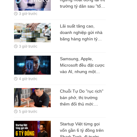
trường tỷ dân sau "tối
hậu thư" 72 giờ cho
3 giờ trước
Mark Zuckerberg
Lãi suất tăng cao,
doanh nghiệp gửi nhà
băng hàng nghìn tỷ
đồng
3 giờ trước
Samsung, Apple,
Microsoft đều đặt cược
vào AI, nhưng một
nghịch lý đang xuất
4 giờ trước
hiện: Người mua không
phải lúc nào cũng dùng
Chuỗi Tự Do "rục rịch"
bán phở, thị trường
thêm đối thủ mới:
Tham vọng mở rộng
5 giờ trước
"hệ sinh thái" F&B sau
quán nhậu và quán
Startup Việt từng gọi
nướng?
vốn gần 6 tỷ đồng trên
Shark Tank, đi trước