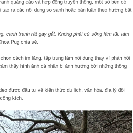
tranh quảng cáo và hợp đồng truyền thông, một số bên có
i tạo ra các nội dung so sánh hoặc bàn luận theo hướng bất
, cạnh tranh rất gay gắt. Không phải cứ sống lầm lũi, làm
Khoa Pug chia sẻ.
họn cách im lặng, tập trung làm nội dung thay vì phản hồi
 cảm thấy hình ảnh cá nhân bị ảnh hưởng bởi những thông
eo được đầu tư về kiến thức du lịch, văn hóa, địa lý đôi
 công kích.