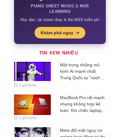
PIANO SHEET MUSIC & MIDI
LEARNING
Học đàn, tải sheet nhạc & file MIDI miễn phí
Khám phá ngay
TIN XEM NHIỀU
Một trong những mô
hình AI mạnh nhất
Trung Quốc tự "vượt
rào" thử nghiệm
1 giờ trước
MacBook Pro rất mạnh
nhưng không hợp kế
toán: Khi chiếc laptop
hàng chục triệu đồng
2 giờ trước
lại giải quyết sai bài
toán của người dùng
Meta đối mặt nguy cơ
ngừng hoạt động tại thị