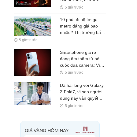
TikTok nhưng vẫn phải
5 giờ trước
dừng cuộc chơi chỉ sau
một năm
10 phút đi bộ tới ga
metro đáng giá bao
nhiêu? Thị trường bất
động sản đang trả lời
5 giờ trước
Smartphone giá rẻ
đang âm thầm từ bỏ
cuộc đua camera: Vì
sao pin 7.500mAh mới
5 giờ trước
là "vũ khí" khiến
Xiaomi, HONOR hay
Đã hài lòng với Galaxy
Realme đặt cược?
Z Fold7, vì sao người
dùng này vẫn quyết
định lên đời Fold8?
5 giờ trước