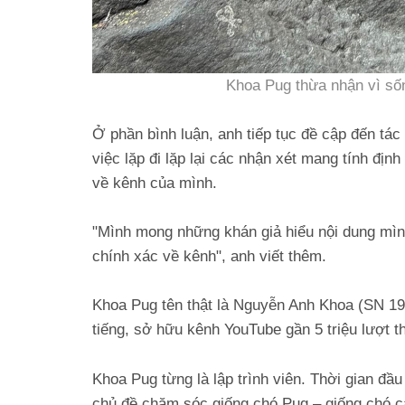
Khoa Pug thừa nhận vì sốn
Ở phần bình luận, anh tiếp tục đề cập đến tác
việc lặp đi lặp lại các nhận xét mang tính địn
về kênh của mình.
"Mình mong những khán giả hiểu nội dung mình
chính xác về kênh", anh viết thêm.
Khoa Pug tên thật là Nguyễn Anh Khoa (SN 19
tiếng, sở hữu kênh YouTube gần 5 triệu lượt th
Khoa Pug từng là lập trình viên. Thời gian đ
chủ đề chăm sóc giống chó Pug – giống chó cả