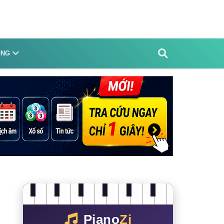
ỐNG
Piano
Zi