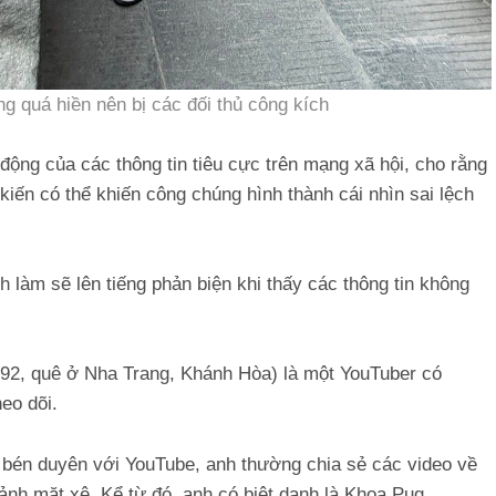
g quá hiền nên bị các đối thủ công kích
 động của các thông tin tiêu cực trên mạng xã hội, cho rằng
h kiến có thể khiến công chúng hình thành cái nhìn sai lệch
 làm sẽ lên tiếng phản biện khi thấy các thông tin không
92, quê ở Nha Trang, Khánh Hòa) là một YouTuber có
eo dõi.
ầu bén duyên với YouTube, anh thường chia sẻ các video về
nh mặt xệ. Kể từ đó, anh có biệt danh là Khoa Pug.