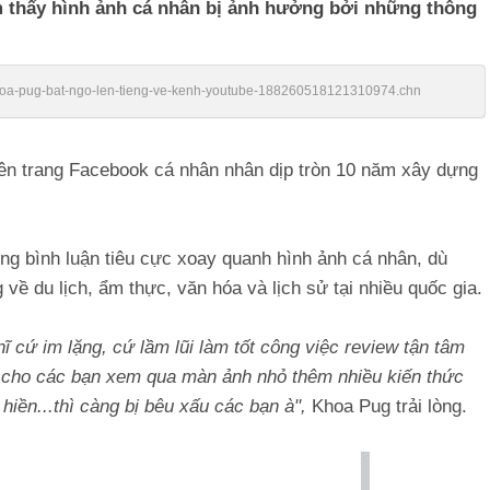
m thấy hình ảnh cá nhân bị ảnh hưởng bởi những thông
/khoa-pug-bat-ngo-len-tieng-ve-kenh-youtube-188260518121310974.chn
trên trang Facebook cá nhân nhân dịp tròn 10 năm xây dựng
ng bình luận tiêu cực xoay quanh hình ảnh cá nhân, dù
về du lịch, ẩm thực, văn hóa và lịch sử tại nhiều quốc gia.
 cứ im lặng, cứ lầm lũi làm tốt công việc review tận tâm
n cho các bạn xem qua màn ảnh nhỏ thêm nhiều kiến thức
hiền...thì càng bị bêu xấu các bạn à",
Khoa Pug trải lòng.