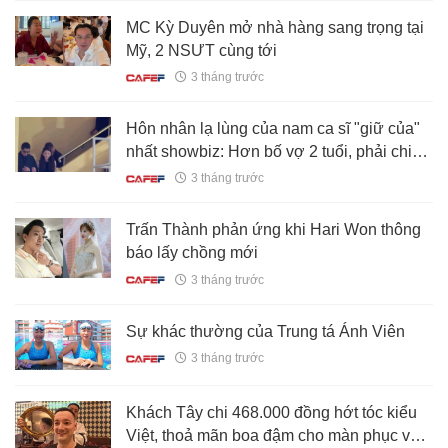
MC Kỳ Duyên mở nhà hàng sang trọng tại
Mỹ, 2 NSƯT cùng tới
3 tháng trước
Hôn nhân lạ lùng của nam ca sĩ "giữ của"
nhất showbiz: Hơn bố vợ 2 tuổi, phải chia
phòng ngủ riêng với vợ hot girl
3 tháng trước
Trấn Thành phản ứng khi Hari Won thông
báo lấy chồng mới
3 tháng trước
Sự khác thường của Trung tá Ánh Viên
3 tháng trước
Khách Tây chi 468.000 đồng hớt tóc kiểu
Việt, thoả mãn boa đậm cho màn phục vụ