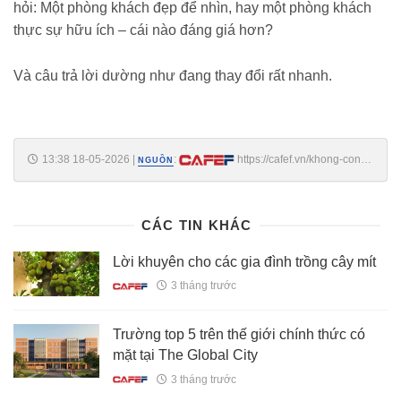
hỏi: Một phòng khách đẹp để nhìn, hay một phòng khách
thực sự hữu ích – cái nào đáng giá hơn?
Và câu trả lời dường như đang thay đổi rất nhanh.
13:38 18-05-2026
|
:
https://cafef.vn/khong-con-
NGUỒN
chuong-phong-khach-kieu-cu-phong-khach-cua-nguoi-ban-nay-khien-
nhieu-nguoi-muon-dap-di-lam-lai-vi-qua-tien-va-dang-song-
188260518112433479.chn
CÁC TIN KHÁC
Lời khuyên cho các gia đình trồng cây mít
3 tháng trước
Trường top 5 trên thế giới chính thức có
mặt tại The Global City
3 tháng trước