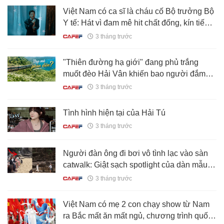
Việt Nam có ca sĩ là cháu cố Bộ trưởng Bộ
Y tế: Hát vì đam mê hit chất đống, kín tiếng
đến mức fan “ngã ngửa”
3 tháng trước
"Thiên đường hạ giới" đang phủ trắng
muốt đèo Hải Vân khiến bao người đắm
say: Đẹp đến đâu, đáng lo đến đó!
3 tháng trước
Tình hình hiện tại của Hải Tú
3 tháng trước
Người đàn ông đi bơi vô tình lạc vào sàn
catwalk: Giật sạch spotlight của dàn mẫu,
lên sóng truyền hình
3 tháng trước
Việt Nam có mẹ 2 con chạy show từ Nam
ra Bắc mất ăn mất ngủ, chương trình quốc