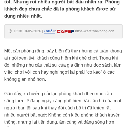
tốt. Nhưng rồi nhiều người bắt đầu nhận ra: Phòng
khách đẹp chưa chắc đã là phòng khách được sử
dụng nhiều nhất.
13:38 18-05-2026
|
:
https://cafef.vn/khong-con-
NGUỒN
chuong-phong-khach-kieu-cu-phong-khach-cua-nguoi-ban-nay-khien-
nhieu-nguoi-muon-dap-di-lam-lai-vi-qua-tien-va-dang-song-
188260518112433479.chn
Một căn phòng rộng, bày biện đủ thứ nhưng cả tuần không
ai ngồi xem tivi, khách cũng hiếm khi ghé chơi. Trong khi
đó, những nhu cầu thật sự của gia đình như đọc sách, làm
việc, chơi với con hay nghỉ ngơi lại phải “co kéo” ở các
không gian nhỏ hơn.
Gần đây, xu hướng cải tạo phòng khách theo nhu cầu
sống thực tế đang ngày càng phổ biến. Và căn hộ của một
người bạn tôi sau khi thay đổi cách bố trí đã khiến rất
nhiều người bất ngờ: Không còn kiểu phòng khách truyền
thống, nhưng lại tiện dụng, ấm cúng và đáng sống hơn