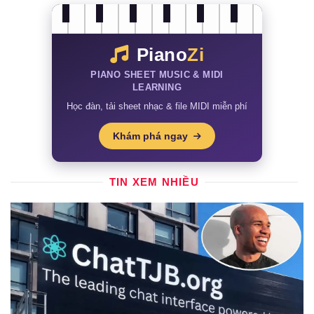
Piano
Zi
PIANO SHEET MUSIC & MIDI
LEARNING
Học đàn, tải sheet nhạc & file MIDI miễn phí
Khám phá ngay
TIN XEM NHIỀU