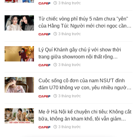
gia nào cũng có mặt
3 tháng trước
Từ chiếc vòng phỉ thúy 5 năm chưa "yên"
của Hằng Túi: Người mới chơi ngọc cần
biết gì để không lạc giữa "ma trận" thật -
3 tháng trước
giả?
Lý Quí Khánh gây chú ý với show thời
trang giữa showroom nội thất rộng
3.000m2 ở Hà Nội
3 tháng trước
Cuộc sống cô đơn của nam NSƯT đình
đám U70 không vợ con, yêu nhiều người
không thành
3 tháng trước
Mẹ ở Hà Nội kể chuyện chi tiêu: Không cắt
bữa, không ăn kham khổ, tôi vẫn giảm
được gần 2 triệu tiền chợ mỗi tháng nhờ
3 tháng trước
đổi cách đi siêu thị