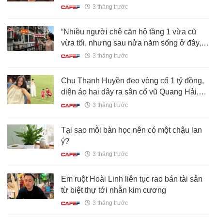
như ông hoàng
3 tháng trước
“Nhiều người chê căn hộ tầng 1 vừa cũ
vừa tối, nhưng sau nửa năm sống ở đây,
tôi thấy mình đã chọn đúng”: Câu chuyện
3 tháng trước
khiến nhiều người suy nghĩ lại về chữ “an
cư”
Chu Thanh Huyền đeo vòng cổ 1 tỷ đồng,
diện áo hai dây ra sân cổ vũ Quang Hải,
nhan sắc qua "camera thường" gây sốt
3 tháng trước
Tại sao mỗi bàn học nên có một chậu lan
ý?
3 tháng trước
Em ruột Hoài Linh liên tục rao bán tài sản
từ biệt thự tới nhẫn kim cương
3 tháng trước