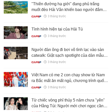
"Thiên đường hạ giới" đang phủ trắng
muốt đèo Hải Vân khiến bao người đắm
say: Đẹp đến đâu, đáng lo đến đó!
3 tháng trước
Tình hình hiện tại của Hải Tú
3 tháng trước
Người đàn ông đi bơi vô tình lạc vào sàn
catwalk: Giật sạch spotlight của dàn mẫu,
lên sóng truyền hình
3 tháng trước
Việt Nam có mẹ 2 con chạy show từ Nam
ra Bắc mất ăn mất ngủ, chương trình quốc
gia nào cũng có mặt
3 tháng trước
Từ chiếc vòng phỉ thúy 5 năm chưa "yên"
của Hằng Túi: Người mới chơi ngọc cần
biết gì để không lạc giữa "ma trận" thật -