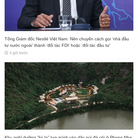
Tổng Giám đốc Nestlé Việt Nam: Nên chuyển cách gọi ‘nhà đầu
tư nước ngoài’ thành ‘đối tác FDI’ hoặc ‘đối tác đầu tư’
4 giờ trước
Khu nghỉ dưỡng "kỳ lạ" tựa mình vào dãy núi đá vôi ở Phong Nha: