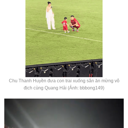
Chu Thanh Huyền đưa con trai xuống sân ăn mừng vô
địch cùng Quang Hải (Ảnh: bbbong149)