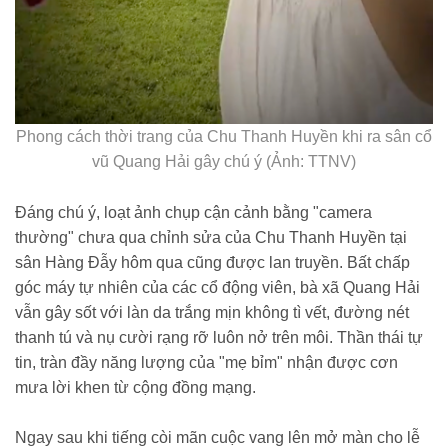
Phong cách thời trang của Chu Thanh Huyền khi ra sân cổ
vũ Quang Hải gây chú ý (Ảnh: TTNV)
Đáng chú ý, loạt ảnh chụp cận cảnh bằng "camera
thường" chưa qua chỉnh sửa của Chu Thanh Huyền tại
sân Hàng Đẫy hôm qua cũng được lan truyền. Bất chấp
góc máy tự nhiên của các cổ động viên, bà xã Quang Hải
vẫn gây sốt với làn da trắng mịn không tì vết, đường nét
thanh tú và nụ cười rạng rỡ luôn nở trên môi. Thần thái tự
tin, tràn đầy năng lượng của "mẹ bỉm" nhận được cơn
mưa lời khen từ cộng đồng mạng.
Ngay sau khi tiếng còi mãn cuộc vang lên mở màn cho lễ