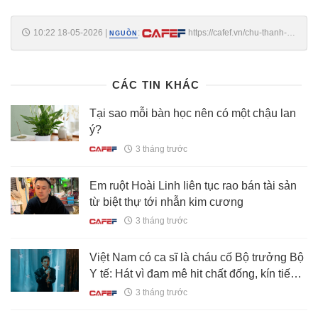
10:22 18-05-2026
|
:
https://cafef.vn/chu-thanh-
NGUỒN
huyen-deo-vong-co-1-ty-dong-dien-ao-hai-day-ra-san-co-vu-quang-
hai-nhan-sac-qua-camera-thuong-gay-sot-188260518095558164.chn
CÁC TIN KHÁC
Tại sao mỗi bàn học nên có một chậu lan
ý?
3 tháng trước
Em ruột Hoài Linh liên tục rao bán tài sản
từ biệt thự tới nhẫn kim cương
3 tháng trước
Việt Nam có ca sĩ là cháu cố Bộ trưởng Bộ
Y tế: Hát vì đam mê hit chất đống, kín tiếng
đến mức fan “ngã ngửa”
3 tháng trước