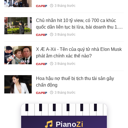
3 tháng trước
Chủ nhân hit 10 tỷ view, có 700 ca khúc
quốc dân liên tục bị lừa, bài doanh thu 1.7
tỷ đồng chỉ được trả 30 triệu
3 tháng trước
X Æ A-Xii - Tên của quý tử nhà Elon Musk
phát âm chính xác thế nào?
3 tháng trước
Hoa hậu nợ thuế bị tịch thu tài sản gây
chấn động
3 tháng trước
Piano
Zi