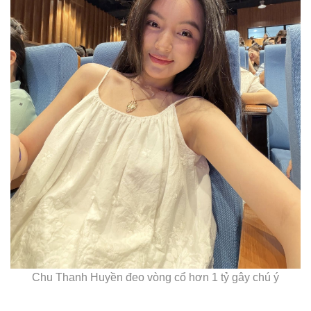
Chu Thanh Huyền đeo vòng cổ hơn 1 tỷ gây chú ý