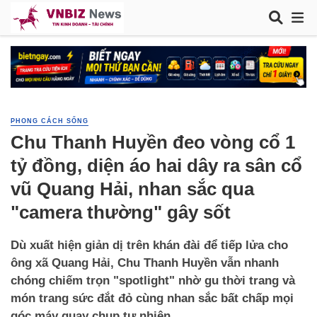
PHONG CÁCH SỐNG
Chu Thanh Huyền đeo vòng cổ 1
tỷ đồng, diện áo hai dây ra sân cổ
vũ Quang Hải, nhan sắc qua
"camera thường" gây sốt
Dù xuất hiện giản dị trên khán đài để tiếp lửa cho
ông xã Quang Hải, Chu Thanh Huyền vẫn nhanh
chóng chiếm trọn "spotlight" nhờ gu thời trang và
món trang sức đắt đỏ cùng nhan sắc bất chấp mọi
góc máy quay chụp tự nhiên.