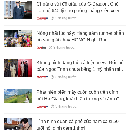
Choáng với độ giàu của G-Dragon: Chủ
căn hộ 640 tỷ cho phóng thẳng siêu xe vào
phòng khách, hết mua nhà đến tặng vàng
3 tháng trước
9999 cho nhân viên
Nóng nhất lúc này: Hàng trăm runner phẫn
nộ sau giải chạy HCMC Night Run
Eximbank
3 tháng trước
Khung hình đang hút cả triệu view: Đối thủ
của Ngọc Trinh chưa bằng 1 mỹ nhân miền
Tây
3 tháng trước
Phát hiện biển mây cuồn cuộn trên đỉnh
núi Hà Giang, khách ấn tượng vì cảnh đẹp
như Thuỵ Sĩ mà giá vé chỉ vỏn vẹn 20
3 tháng trước
ngàn
Tình hình quán cà phê của nam ca sĩ 50
tuổi nổi đình đám 1 thời