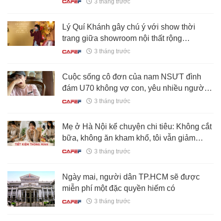
3 tháng trước
giả?
Lý Quí Khánh gây chú ý với show thời
trang giữa showroom nội thất rộng
3.000m2 ở Hà Nội
3 tháng trước
Cuộc sống cô đơn của nam NSƯT đình
đám U70 không vợ con, yêu nhiều người
không thành
3 tháng trước
Mẹ ở Hà Nội kể chuyện chi tiêu: Không cắt
bữa, không ăn kham khổ, tôi vẫn giảm
được gần 2 triệu tiền chợ mỗi tháng nhờ
3 tháng trước
đổi cách đi siêu thị
Ngày mai, người dân TP.HCM sẽ được
miễn phí một đặc quyền hiếm có
3 tháng trước