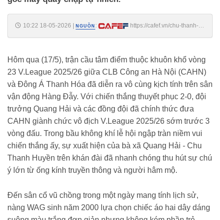
10:22 18-05-2026
|
:
https://cafef.vn/chu-thanh-
NGUỒN
huyen-deo-vong-co-1-ty-dong-dien-ao-hai-day-ra-san-co-vu-quang-
hai-nhan-sac-qua-camera-thuong-gay-sot-188260518095558164.chn
Hôm qua (17/5), trận cầu tâm điểm thuộc khuôn khổ vòng
23 V.League 2025/26 giữa CLB Công an Hà Nội (CAHN)
và Đông Á Thanh Hóa đã diễn ra vô cùng kịch tính trên sân
vận động Hàng Đẫy. Với chiến thắng thuyết phục 2-0, đội
trưởng Quang Hải và các đồng đội đã chính thức đưa
CAHN giành chức vô địch V.League 2025/26 sớm trước 3
vòng đấu. Trong bầu không khí lễ hội ngập tràn niềm vui
chiến thắng ấy, sự xuất hiện của bà xã Quang Hải - Chu
Thanh Huyền trên khán đài đã nhanh chóng thu hút sự chú
ý lớn từ ống kính truyền thông và người hâm mộ.
Đến sân cổ vũ chồng trong một ngày mang tính lịch sử,
nàng WAG sinh năm 2000 lựa chọn chiếc áo hai dây dáng
suông màu trắng đơn giản nhưng không kém phần trẻ