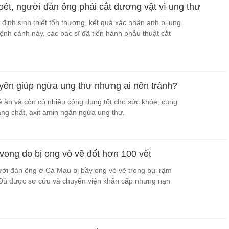
oét, người đàn ông phải cắt dương vật vì ung thư
 định sinh thiết tổn thương, kết quả xác nhận anh bị ung
ệnh cảnh này, các bác sĩ đã tiến hành phẫu thuật cắt
ên giúp ngừa ung thư nhưng ai nên tránh?
 ăn và còn có nhiều công dụng tốt cho sức khỏe, cung
áng chất, axit amin ngăn ngừa ung thư.
vong do bị ong vò vẽ đốt hơn 100 vết
gười đàn ông ở Cà Mau bị bầy ong vò vẽ trong bụi rậm
. Dù được sơ cứu và chuyển viện khẩn cấp nhưng nạn