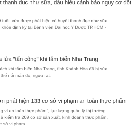
t thanh đục như sữa, dấu hiệu cảnh báo nguy cơ đột
tuổi, vừa được phát hiện có huyết thanh đục như sữa
 khỏe định kỳ tại Bệnh viện Đại học Y Dược TP.HCM -
 lửa "tấn công" khi tắm biển Nha Trang
ách khi tắm biển Nha Trang, tỉnh Khánh Hòa đã bị sứa
 thể nổi mẩn đỏ, ngứa rát.
n phát hiện 133 cơ sở vi phạm an toàn thực phẩm
 vì an toàn thực phẩm”, lực lượng quản lý thị trường
ã kiểm tra 209 cơ sở sản xuất, kinh doanh thực phẩm,
ơ sở vi phạm.