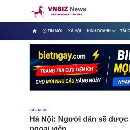
TIN MỚI
XÃ HỘI
KINH DOANH
TÀI 
SỨC KHỎE
Hà Nội: Người dân sẽ được 
ngoại viện