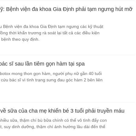
mỹ: Bệnh viện đa khoa Gia Định phải tạm ngưng hút mỡ
 Bệnh viện đa khoa Gia Định tạm ngưng các kỹ thuật
ồng thời khẩn trương rà soát lại tất cả các điều kiện
 bệnh theo quy định.
ác sĩ sau lần tiêm gọn hàm tại spa
botox mong thon gọn hàm, người phụ nữ gần 40 tuổi
 cứu bác sĩ vì tình trạng sưng đau góc hàm 2 bên liên
 về sữa của cha mẹ khiến bé 3 tuổi phải truyền máu
nhiều sữa, thậm chí bù bữa chính có thể vô tình đẩy con
ất, suy dinh dưỡng, thậm chí ảnh hưởng lâu dài đến thể