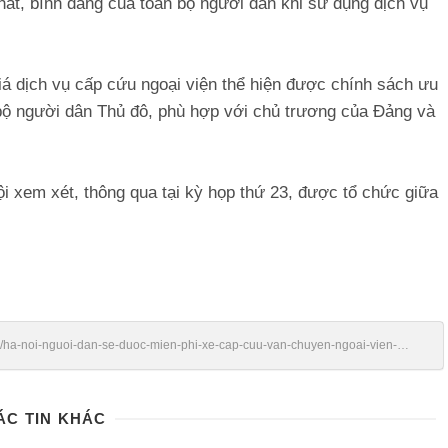
nhất, bình đẳng của toàn bộ người dân khi sử dụng dịch vụ
á dịch vụ cấp cứu ngoại viện thể hiện được chính sách ưu
n bộ người dân Thủ đô, phù hợp với chủ trương của Đảng và
 xem xét, thông qua tại kỳ họp thứ 23, được tổ chức giữa
vn/ha-noi-nguoi-dan-se-duoc-mien-phi-xe-cap-cuu-van-chuyen-ngoai-vien-
ÁC TIN KHÁC