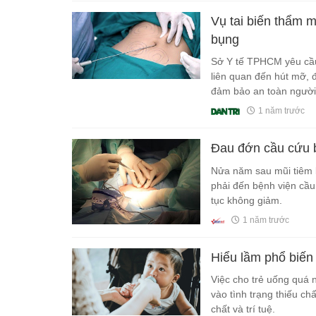
Vụ tai biến thẩm 
bụng
Sở Y tế TPHCM yêu cầu
liên quan đến hút mỡ, đ
đảm bảo an toàn người
1 năm trước
Đau đớn cầu cứu b
Nửa năm sau mũi tiêm 
phải đến bệnh viện cầu
tục không giảm.
1 năm trước
Hiểu lầm phổ biến
Việc cho trẻ uống quá 
vào tình trạng thiếu ch
chất và trí tuệ.