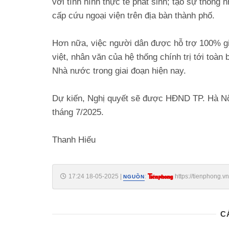
với tình hình thực tế phát sinh; tạo sự thống 
cấp cứu ngoại viện trên địa bàn thành phố.
Hơn nữa, việc người dân được hỗ trợ 100% gi
việt, nhân văn của hệ thống chính trị tới toà
Nhà nước trong giai đoạn hiện nay.
Dự kiến, Nghị quyết sẽ được HĐND TP. Hà Nội
tháng 7/2025.
Thanh Hiếu
17:24 18-05-2025
|
:
https://tienphong.
NGUỒN
post1743397.tpo
C