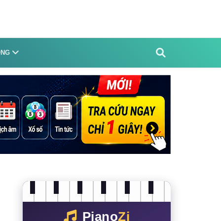
ỐNG
Piano
Zi