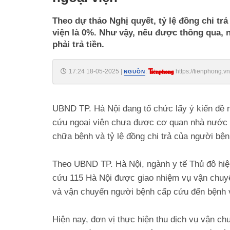
Theo dự thảo Nghị quyết, tỷ lệ đồng chi tr
viện là 0%. Như vậy, nếu được thông qua, 
phải trả tiền.
17:24 18-05-2025
|
:
https://tienphong.
NGUỒN
post1743397.tpo
UBND TP. Hà Nội đang tổ chức lấy ý kiến đề n
cứu ngoại viện chưa được cơ quan nhà nước 
chữa bệnh và tỷ lệ đồng chi trả của người bện
Theo UBND TP. Hà Nội, ngành y tế Thủ đô hiệ
cứu 115 Hà Nội được giao nhiệm vụ vận chuyể
và vận chuyển người bệnh cấp cứu đến bệnh việ
Hiện nay, đơn vị thực hiện thu dịch vụ vận c