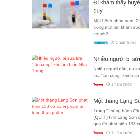
Đi khám thấy huyế
quỵ
Một bệnh nhân nam, 29 
trong một lần khám sức
cơ sở 3.
1 năm trước
Nhiều người bị sứa
Nhiều người dân, du kh
lửa "tấn công" khiến cơ
1 năm trước
Một tháng Lạng Sơ
Trong "Tháng hành động
(QLTT) tỉnh Lạng Sơn đ
qua đó phát hiện 133 c
1 năm trước