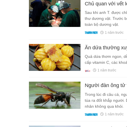
Chủ quan với vết l
Sau khi anh T. được chỉ
thư dương vật. Trước b
toàn bộ dương vật.
1 năm trước
Ăn dứa thường xuy
Quả dứa thơm ngon, dễ
cấp vitamin C, các kho
1 năm trước
Người đàn ông tử 
Trong lúc đi câu cá, n
túa ra đốt khắp người
nhân không qua khỏi.
1 năm trước