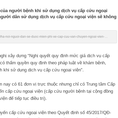
ả của người bệnh khi sử dụng dịch vụ cấp cứu ngoại
người dân sử dụng dịch vụ cấp cứu ngoại viện sẽ không
vn/ha-noi-nguoi-dan-se-duoc-mien-phi-xe-cap-cuu-van-chuyen-ngoai-vien-
ghị xây dựng “Nghị quyết quy định mức giá dịch vụ cấp
có thẩm quyền quy định theo pháp luật về khám bệnh,
h khi sử dụng dịch vụ cấp cứu ngoại viện”.
n nay có 61 đơn vị trực thuộc nhưng chỉ có Trung tâm Cấp
n cấp cứu ngoại viện (cấp cứu người bệnh tại cộng đồng
n để tiếp tục điều trị).
huyển cấp cứu ngoại viện theo Quyết định số 45/2017/QĐ-