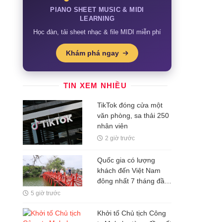
PIANO SHEET MUSIC & MIDI
LEARNING
Học đàn, tải sheet nhạc & file MIDI miễn phí
Khám phá ngay
TIN XEM NHIỀU
TikTok đóng cửa một
văn phòng, sa thải 250
nhân viên
2 giờ trước
Quốc gia có lượng
khách đến Việt Nam
đông nhất 7 tháng đầu
năm, vượt Hàn Quốc
5 giờ trước
và Nga, gấp gần 6 lần
Ấn Độ
Khởi tố Chủ tịch Công