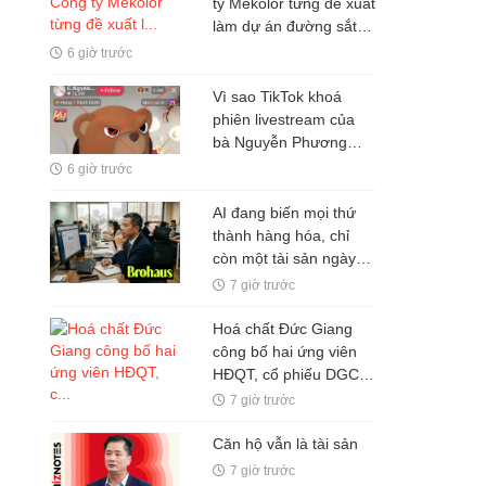
ty Mekolor từng đề xuất
làm dự án đường sắt
tốc độ cao Bắc - Nam
6 giờ trước
100 tỷ USD bằng vốn
tự có
Vì sao TikTok khoá
phiên livestream của
bà Nguyễn Phương
Hằng?
6 giờ trước
AI đang biến mọi thứ
thành hàng hóa, chỉ
còn một tài sản ngày
càng đắt giá: Não bộ
7 giờ trước
biết tập trung
Hoá chất Đức Giang
công bố hai ứng viên
HĐQT, cổ phiếu DGC
tăng trần
7 giờ trước
Căn hộ vẫn là tài sản
7 giờ trước