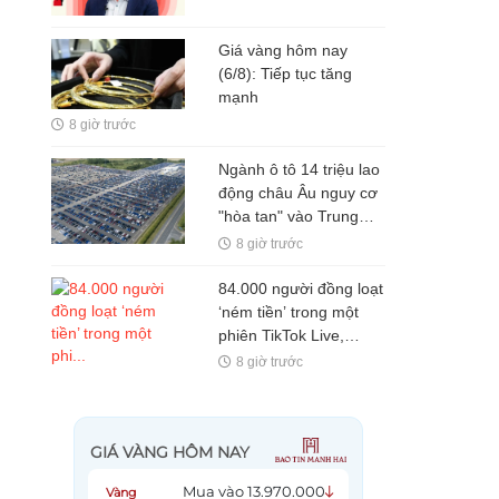
Giá vàng hôm nay
(6/8): Tiếp tục tăng
mạnh
8 giờ trước
Ngành ô tô 14 triệu lao
động châu Âu nguy cơ
"hòa tan" vào Trung
Quốc: Công nhân làm
8 giờ trước
vài ngày/tháng, có nhà
máy nửa năm chỉ sản
84.000 người đồng loạt
xuất hơn 6.000 xe
‘ném tiền’ trong một
phiên TikTok Live,
Content Creator có thể
8 giờ trước
thu hàng trăm triệu qua
một đêm