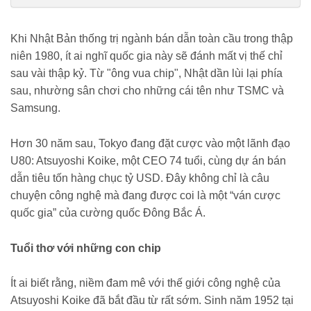
hoi-sinh-nganh-chip-nhat-ban-cua-vi-ceo-74-tuoi-2510434.html
Khi Nhật Bản thống trị ngành bán dẫn toàn cầu trong thập
niên 1980, ít ai nghĩ quốc gia này sẽ đánh mất vị thế chỉ
sau vài thập kỷ. Từ "ông vua chip", Nhật dần lùi lại phía
sau, nhường sân chơi cho những cái tên như TSMC và
Samsung.
Hơn 30 năm sau, Tokyo đang đặt cược vào một lãnh đạo
U80: Atsuyoshi Koike, một CEO 74 tuổi, cùng dự án bán
dẫn tiêu tốn hàng chục tỷ USD. Đây không chỉ là câu
chuyện công nghệ mà đang được coi là một “ván cược
quốc gia” của cường quốc Đông Bắc Á.
Tuổi thơ với những con chip
Ít ai biết rằng, niềm đam mê với thế giới công nghệ của
Atsuyoshi Koike đã bắt đầu từ rất sớm. Sinh năm 1952 tại