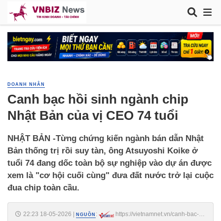
DOANH NHÂN
Canh bạc hồi sinh ngành chip
Nhật Bản của vị CEO 74 tuổi
NHẬT BẢN -Từng chứng kiến ngành bán dẫn Nhật
Bản thống trị rồi suy tàn, ông Atsuyoshi Koike ở
tuổi 74 đang dốc toàn bộ sự nghiệp vào dự án được
xem là "cơ hội cuối cùng" đưa đất nước trở lại cuộc
đua chip toàn cầu.
22:23 18-05-2026
|
:
https://vietnamnet.vn/canh-bac-
NGUỒN