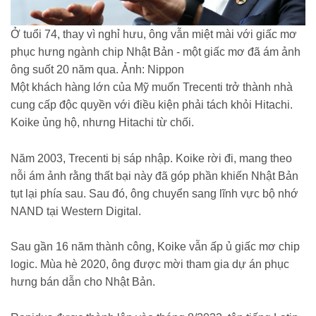
Ở tuổi 74, thay vì nghỉ hưu, ông vẫn miệt mài với giấc mơ
phục hưng ngành chip Nhật Bản - một giấc mơ đã ám ảnh
ông suốt 20 năm qua. Ảnh: Nippon
Một khách hàng lớn của Mỹ muốn Trecenti trở thành nhà
cung cấp độc quyền với điều kiện phải tách khỏi Hitachi.
Koike ủng hộ, nhưng Hitachi từ chối.
Năm 2003, Trecenti bị sáp nhập. Koike rời đi, mang theo
nỗi ám ảnh rằng thất bại này đã góp phần khiến Nhật Bản
tụt lại phía sau. Sau đó, ông chuyển sang lĩnh vực bộ nhớ
NAND tại Western Digital.
Sau gần 16 năm thành công, Koike vẫn ấp ủ giấc mơ chip
logic. Mùa hè 2020, ông được mời tham gia dự án phục
hưng bán dẫn cho Nhật Bản.