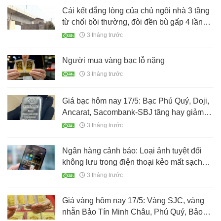
Cái kết đắng lòng của chủ ngôi nhà 3 tầng
từ chối bồi thường, đòi đền bù gấp 4 lần
mới chịu di dời
3 tháng trước
Người mua vàng bạc lỗ nặng
3 tháng trước
Giá bạc hôm nay 17/5: Bạc Phú Quý, Doji,
Ancarat, Sacombank-SBJ tăng hay giảm
tiếp?
3 tháng trước
Ngân hàng cảnh báo: Loại ảnh tuyệt đối
không lưu trong điện thoại kẻo mất sạch
tiền trong tài khoản
3 tháng trước
Giá vàng hôm nay 17/5: Vàng SJC, vàng
nhẫn Bảo Tín Minh Châu, Phú Quý, Bảo