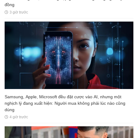
đồng
3 giờ trước
Samsung, Apple, Microsoft đều đặt cược vào AI, nhưng một
nghịch lý đang xuất hiện: Người mua không phải lúc nào cũng
dùng
4 giờ trước