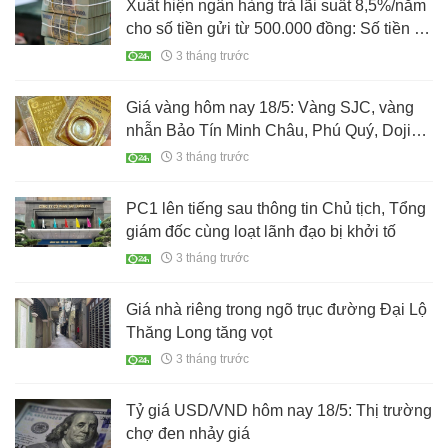
Xuất hiện ngân hàng trả lãi suất 8,5%/năm
cho số tiền gửi từ 500.000 đồng: Số tiền về
tay là bao nhiêu?
3 tháng trước
Giá vàng hôm nay 18/5: Vàng SJC, vàng
nhẫn Bảo Tín Minh Châu, Phú Quý, Doji
giảm bao nhiêu?
3 tháng trước
PC1 lên tiếng sau thông tin Chủ tịch, Tổng
giám đốc cùng loạt lãnh đạo bị khởi tố
3 tháng trước
Giá nhà riêng trong ngõ trục đường Đại Lộ
Thăng Long tăng vọt
3 tháng trước
Tỷ giá USD/VND hôm nay 18/5: Thị trường
chợ đen nhảy giá