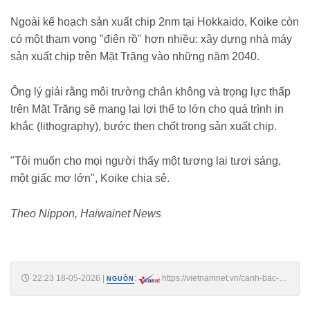
Ngoài kế hoạch sản xuất chip 2nm tại Hokkaido, Koike còn
có một tham vọng "điên rồ" hơn nhiều: xây dựng nhà máy
sản xuất chip trên Mặt Trăng vào những năm 2040.
Ông lý giải rằng môi trường chân không và trọng lực thấp
trên Mặt Trăng sẽ mang lại lợi thế to lớn cho quá trình in
khắc (lithography), bước then chốt trong sản xuất chip.
"Tôi muốn cho mọi người thấy một tương lai tươi sáng,
một giấc mơ lớn", Koike chia sẻ.
Theo Nippon, Haiwainet News
22:23 18-05-2026
|
:
https://vietnamnet.vn/canh-bac-
NGUỒN
hoi-sinh-nganh-chip-nhat-ban-cua-vi-ceo-74-tuoi-2510434.html