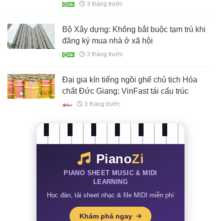
Tín Mạnh Hải, Doji còn bao nhiêu?
3 tháng trước
Bộ Xây dựng: Không bắt buộc tạm trú khi
đăng ký mua nhà ở xã hội
3 tháng trước
Đại gia kín tiếng ngồi ghế chủ tịch Hóa
chất Đức Giang; VinFast tái cấu trúc
3 tháng trước
Piano
Zi
PIANO SHEET MUSIC & MIDI
LEARNING
Học đàn, tải sheet nhạc & file MIDI miễn phí
Khám phá ngay