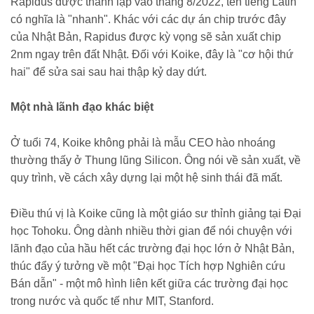
Rapidus được thành lập vào tháng 8/2022, tên tiếng Latin
có nghĩa là "nhanh". Khác với các dự án chip trước đây
của Nhật Bản, Rapidus được kỳ vọng sẽ sản xuất chip
2nm ngay trên đất Nhật. Đối với Koike, đây là "cơ hội thứ
hai" để sửa sai sau hai thập kỷ day dứt.
Một nhà lãnh đạo khác biệt
Ở tuổi 74, Koike không phải là mẫu CEO hào nhoáng
thường thấy ở Thung lũng Silicon. Ông nói về sản xuất, về
quy trình, về cách xây dựng lại một hệ sinh thái đã mất.
Điều thú vị là Koike cũng là một giáo sư thỉnh giảng tại Đại
học Tohoku. Ông dành nhiều thời gian để nói chuyện với
lãnh đạo của hầu hết các trường đại học lớn ở Nhật Bản,
thúc đẩy ý tưởng về một "Đại học Tích hợp Nghiên cứu
Bán dẫn" - một mô hình liên kết giữa các trường đại học
trong nước và quốc tế như MIT, Stanford.