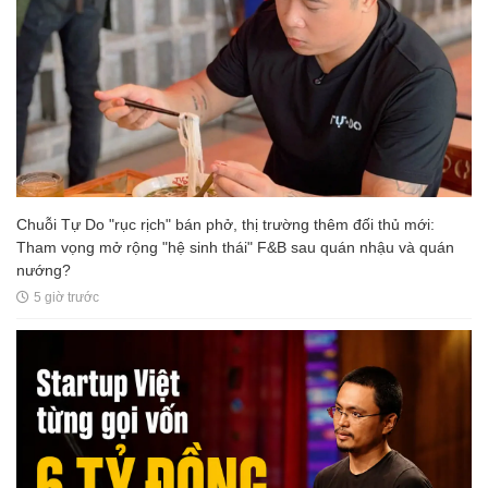
Chuỗi Tự Do "rục rịch" bán phở, thị trường thêm đối thủ mới:
Tham vọng mở rộng "hệ sinh thái" F&B sau quán nhậu và quán
nướng?
5 giờ trước