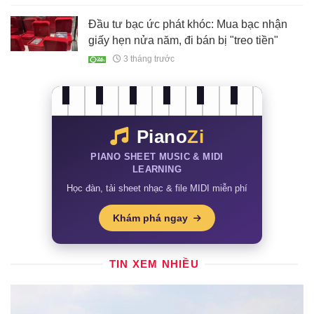
Đầu tư bạc ức phát khóc: Mua bạc nhận
giấy hẹn nửa năm, đi bán bị "treo tiền"
3 tháng trước
Piano
Zi
PIANO SHEET MUSIC & MIDI
LEARNING
Học đàn, tải sheet nhạc & file MIDI miễn phí
Khám phá ngay
TIN XEM NHIỀU