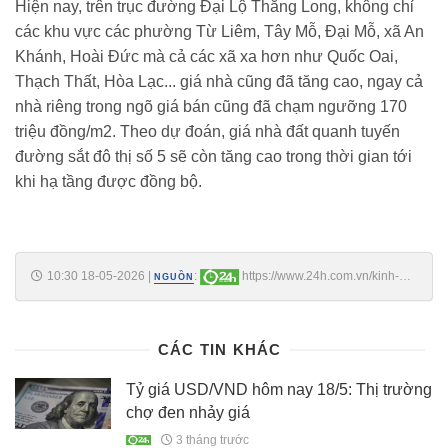
Hiện nay, trên trục đường Đại Lộ Thăng Long, không chỉ
các khu vực các phường Từ Liêm, Tây Mỗ, Đại Mỗ, xã An
Khánh, Hoài Đức mà cả các xã xa hơn như Quốc Oai,
Thạch Thất, Hòa Lạc... giá nhà cũng đã tăng cao, ngay cả
nhà riêng trong ngõ giá bán cũng đã chạm ngưỡng 170
triệu đồng/m2. Theo dự đoán, giá nhà đất quanh tuyến
đường sắt đô thị số 5 sẽ còn tăng cao trong thời gian tới
khi hạ tầng được đồng bộ.
10:30 18-05-2026
|
:
https://www.24h.com.vn/kinh-
NGUỒN
doanh/gia-nha-rieng-trong-ngo-truc-duong-dai-lo-thang-long-tang-vot-
c161a1762617.html
CÁC TIN KHÁC
Tỷ giá USD/VND hôm nay 18/5: Thị trường
chợ đen nhảy giá
3 tháng trước