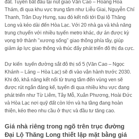
đất. Tuyến bắt đầu tại nút giao Văn Cao – Hoàng Hoa
Thám, đi qua khu vực trung tâm như Liễu Giai, Nguyễn Chí
Thanh, Trần Duy Hưng, sau đó kết nối tới Đại lộ Thăng
Long và kéo dài đến Hòa Lạc. Với 20 nhà ga và khả năng
trung chuyển với nhiều tuyến metro khác, dự án được kỳ
vọng trở thành "xương sống" giao thông phía tây, giúp
giảm áp lực giao thông và thúc đẩy phát triển đô thị đa cực.
Dự kiến tuyến đường sắt đô thị số 5 (Văn Cao – Ngọc
Khánh – Láng – Hòa Lạc) sẽ đi vào vận hành trước 2030.
Khi đó, khả năng kết nối từ trung tâm đến vùng ven sẽ
được rút ngắn đáng kể, tuyến đi qua nhiều khu vực đang
phát triển như Từ Liêm, Tây Mỗ, Xuân Phương, Hoài Đức
và Hòa Lạc nơi quỹ đất còn lớn và hạ tầng đang hoàn
thiện, kéo theo nhu cầu ở thực và đầu tư tăng cao.
Giá nhà riêng trong ngõ trên trục đường
Đại Lộ Thăng Long thiết lập mặt bằng giá