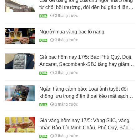
Cái kết đắng lòng của chủ ngôi nhà 3 tầng
từ chối bồi thường, đòi đền bù gấp 4 lần
mới chịu di dời
3 tháng trước
Người mua vàng bạc lỗ nặng
3 tháng trước
Giá bạc hôm nay 17/5: Bạc Phú Quý, Doji,
Ancarat, Sacombank-SBJ tăng hay giảm
tiếp?
3 tháng trước
Ngân hàng cảnh báo: Loại ảnh tuyệt đối
không lưu trong điện thoại kẻo mất sạch
tiền trong tài khoản
3 tháng trước
Giá vàng hôm nay 17/5: Vàng SJC, vàng
nhẫn Bảo Tín Minh Châu, Phú Quý, Bảo
Tín Mạnh Hải, Doji còn bao nhiêu?
3 tháng trước