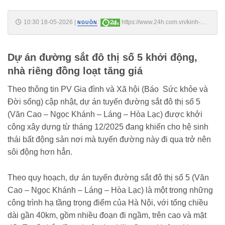
10:30 18-05-2026
|
:
https://www.24h.com.vn/kinh-
NGUỒN
doanh/gia-nha-rieng-trong-ngo-truc-duong-dai-lo-thang-long-tang-vot-
c161a1762617.html
Dự án đường sắt đô thị số 5 khởi động,
nhà riêng đồng loạt tăng giá
Theo thông tin PV Gia đình và Xã hội (Báo Sức khỏe và
Đời sống) cập nhật, dự án tuyến đường sắt đô thị số 5
(Văn Cao – Ngọc Khánh – Láng – Hòa Lạc) được khởi
công xây dựng từ tháng 12/2025 đang khiến cho hệ sinh
thái bất động sản nơi mà tuyến đường này đi qua trở nên
sôi động hơn hẳn.
Theo quy hoạch, dự án tuyến đường sắt đô thị số 5 (Văn
Cao – Ngọc Khánh – Láng – Hòa Lạc) là một trong những
công trình hạ tầng trọng điểm của Hà Nội, với tổng chiều
dài gần 40km, gồm nhiều đoạn đi ngầm, trên cao và mặt