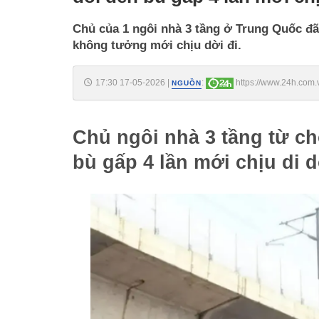
Chủ của 1 ngôi nhà 3 tầng ở Trung Quốc đã
không tưởng mới chịu dời đi.
17:30 17-05-2026
|
:
https://www.24h.com.
NGUỒN
doi-den-bu-gap-4-lan-moi-chiu-di-doi-c161a1762449.html
Chủ ngôi nhà 3 tầng từ c
bù gấp 4 lần mới chịu di d