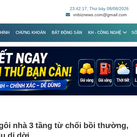
23:42:17
, Thứ bảy 08/08/2026
vnbiznews.com@gmail.com
CHÍNH
CHỨNG KHOÁN
BẤT ĐỘNG SẢN
KH - CÔNG NGHỆ
S
gôi nhà 3 tầng từ chối bồi thường,
u di dời