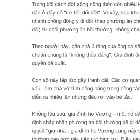
Trong bối cảnh đời sống nông thôn còn nhiều 
dân ở đây có "cơ hội đổi đời". Vì vậy, sau kh
nhanh chóng đồng ý di dời theo phương án chu
đổi) từ chối phương án bồi thường, không chịu
Theo người này, căn nhà 3 tầng của ông có sâ
chuẩn chung là "không thỏa đáng". Gia đình 
quyền đề xuất.
Con số này lập tức gây tranh cãi. Các cơ quan
xấu, làm phá vỡ tính công bằng trong công tá
diễn ra nhiều lần nhưng đều rơi vào bế tắc.
Không lâu sau, gia đình họ Vương – một hộ dâ
định chấp nhận phương án bồi thường để di dờ
quyết "giữ nhà", gia đình họ Vương cũng nảy 
thường cao hơn nếu tiếp tục bám trụ. Điều nà