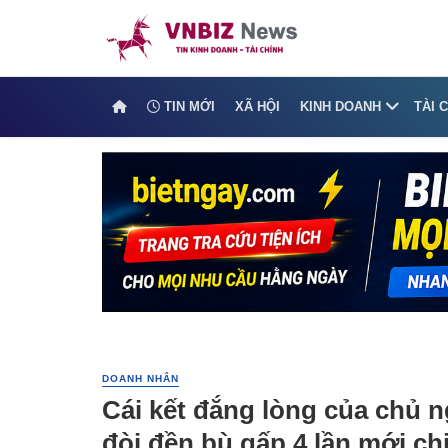
TIN MỚI
XÃ HỘI
KINH DOANH
TÀI 
DOANH NHÂN
Cái kết đắng lòng của chủ n
đòi đền bù gấp 4 lần mới chị