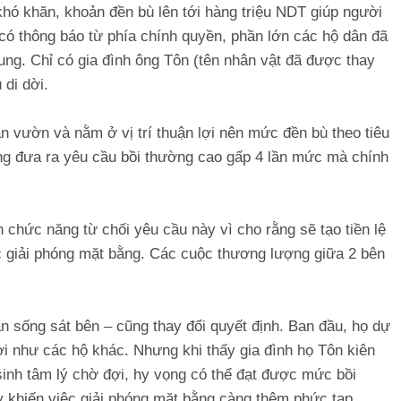
khó khăn, khoản đền bù lên tới hàng triệu NDT giúp người
i có thông báo từ phía chính quyền, phần lớn các hộ dân đã
ng. Chỉ có gia đình ông Tôn (tên nhân vật đã được thay
 di dời.
n vườn và nằm ở vị trí thuận lợi nên mức đền bù theo tiêu
ông đưa ra yêu cầu bồi thường cao gấp 4 lần mức mà chính
 chức năng từ chối yêu cầu này vì cho rằng sẽ tạo tiền lệ
c giải phóng mặt bằng. Các cuộc thương lượng giữa 2 bên
n sống sát bên – cũng thay đổi quyết định. Ban đầu, họ dự
i như các hộ khác. Nhưng khi thấy gia đình họ Tôn kiên
sinh tâm lý chờ đợi, hy vọng có thể đạt được mức bồi
y khiến việc giải phóng mặt bằng càng thêm phức tạp.