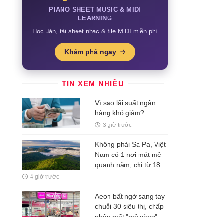
PIANO SHEET MUSIC & MIDI
LEARNING
Học đàn, tải sheet nhạc & file MIDI miễn phí
Khám phá ngay
TIN XEM NHIỀU
Vì sao lãi suất ngân
hàng khó giảm?
3 giờ trước
Không phải Sa Pa, Việt
Nam có 1 nơi mát mẻ
quanh năm, chỉ từ 18
độ C, được đánh giá là
4 giờ trước
vương quốc của các
loài lan
Aeon bất ngờ sang tay
chuỗi 30 siêu thị, chấp
nhận mất "mỏ vàng"