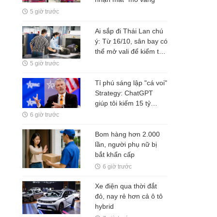
5 giờ trước
Ai sắp đi Thái Lan chú
ý: Từ 16/10, sân bay có
thể mở vali để kiểm tra
ngay cả khi hành khách
5 giờ trước
không có mặt
Tỉ phú sáng lập "cá voi"
Strategy: ChatGPT
giúp tôi kiếm 15 tỷ
USD, đừng làm việc
6 giờ trước
nhiều hơn robot
Bom hàng hơn 2.000
lần, người phụ nữ bị
bắt khẩn cấp
6 giờ trước
Xe điện qua thời đắt
đỏ, nay rẻ hơn cả ô tô
hybrid