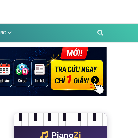
ỐNG
Piano
Zi