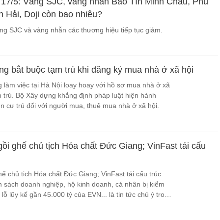
 17/5: Vàng SJC, vàng nhẫn Bảo Tín Minh Châu, Phú
 Hải, Doji còn bao nhiêu?
g SJC và vàng nhẫn các thương hiệu tiếp tục giảm.
g bắt buộc tạm trú khi đăng ký mua nhà ở xã hội
g làm việc tại Hà Nội loay hoay với hồ sơ mua nhà ở xã
m trú. Bộ Xây dựng khẳng định pháp luật hiện hành
n cư trú đối với người mua, thuê mua nhà ở xã hội.
ngồi ghế chủ tịch Hóa chất Đức Giang; VinFast tái cấu
ghế chủ tịch Hóa chất Đức Giang; VinFast tái cấu trúc
 sách doanh nghiệp, hộ kinh doanh, cá nhân bị kiểm
 lỗ lũy kế gần 45.000 tỷ của EVN... là tin tức chú ý trong