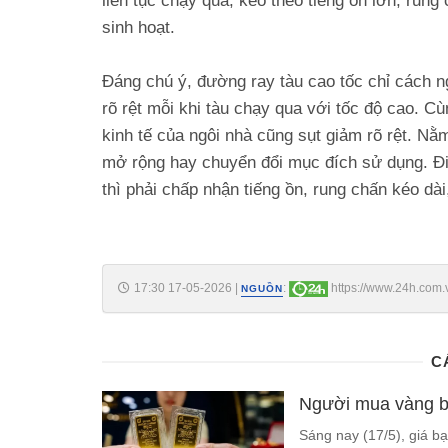
liên tục chạy qua, kéo theo tiếng ồn lớn, run
sinh hoạt.
Đáng chú ý, đường ray tàu cao tốc chỉ cách n
rõ rệt mỗi khi tàu chạy qua với tốc độ cao. Cùn
kinh tế của ngôi nhà cũng sụt giảm rõ rệt. Nằ
mở rộng hay chuyển đổi mục đích sử dụng. Điều
thì phải chấp nhận tiếng ồn, rung chấn kéo d
17:30 17-05-2026
|
:
https://www.24h.com.
NGUỒN
doi-den-bu-gap-4-lan-moi-chiu-di-doi-c161a1762449.html
C
Người mua vàng b
Sáng nay (17/5), giá b