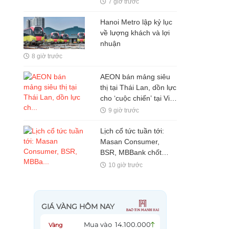
7 giờ trước
Hanoi Metro lập kỷ lục
về lượng khách và lợi
nhuận
8 giờ trước
AEON bán mảng siêu
thị tại Thái Lan, dồn lực
cho ‘cuộc chiến’ tại Việt
Nam
9 giờ trước
Lịch cổ tức tuần tới:
Masan Consumer,
BSR, MBBank chốt
quyền, tỷ lệ cao nhất
10 giờ trước
100%