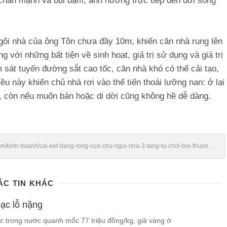
g chấn mạnh và bụi bặm, ảnh hưởng trực tiếp đến đời sống
gôi nhà của ông Tôn chưa đầy 10m, khiến căn nhà rung lên
g với những bất tiện về sinh hoạt, giá trị sử dụng và giá trị
m sát tuyến đường sắt cao tốc, căn nhà khó có thể cải tạo,
 này khiến chủ nhà rơi vào thế tiến thoái lưỡng nan: ở lại
ài, còn nếu muốn bán hoặc di dời cũng không hề dễ dàng.
vn/kinh-doanh/cai-ket-dang-long-cua-chu-ngoi-nha-3-tang-tu-choi-boi-thuong-
ÁC TIN KHÁC
ạc lỗ nặng
ạc trong nước quanh mốc 77 triệu đồng/kg, giá vàng ở