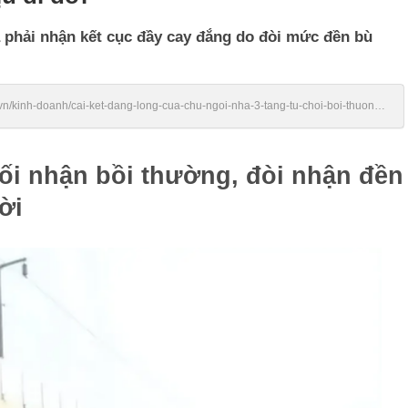
 phải nhận kết cục đầy cay đắng do đòi mức đền bù
vn/kinh-doanh/cai-ket-dang-long-cua-chu-ngoi-nha-3-tang-tu-choi-boi-thuong-
hối nhận bồi thường, đòi nhận đền
ời