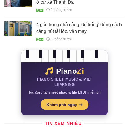
ở cư xá Thanh Đa
3 tháng trước
4 góc trong nhà càng ‘để trống’ đúng cách
càng hút tài lộc, vận may
3 tháng trước
Piano
Zi
PIANO SHEET MUSIC & MIDI
LEARNING
Học đàn, tải sheet nhạc & file MIDI miễn phí
Khám phá ngay
TIN XEM NHIỀU