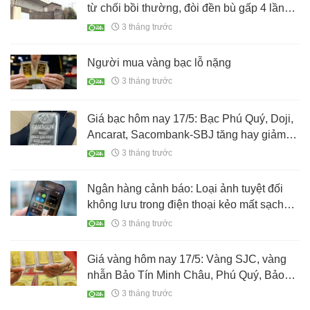
từ chối bồi thường, đòi đền bù gấp 4 lần
mới chịu di dời
3 tháng trước
Người mua vàng bạc lỗ nặng
3 tháng trước
Giá bạc hôm nay 17/5: Bạc Phú Quý, Doji,
Ancarat, Sacombank-SBJ tăng hay giảm
tiếp?
3 tháng trước
Ngân hàng cảnh báo: Loại ảnh tuyệt đối
không lưu trong điện thoại kẻo mất sạch
tiền trong tài khoản
3 tháng trước
Giá vàng hôm nay 17/5: Vàng SJC, vàng
nhẫn Bảo Tín Minh Châu, Phú Quý, Bảo
Tín Mạnh Hải, Doji còn bao nhiêu?
3 tháng trước