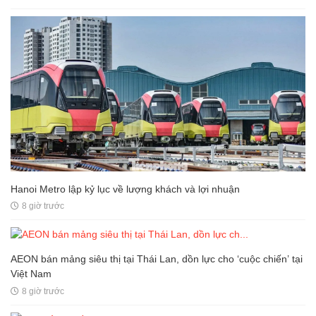
Hanoi Metro lập kỷ lục về lượng khách và lợi nhuận
8 giờ trước
AEON bán mảng siêu thị tại Thái Lan, dồn lực cho ‘cuộc chiến’ tại
Việt Nam
8 giờ trước