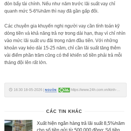
đòn bẩy tài chính. Nếu như năm trước lãi suất vay chỉ
quanh mức 5-6%/năm thì nay đã gần gấp đôi.
Các chuyên gia khuyến nghị người vay cần tính toán kỹ
dòng tiền và khả năng trả nợ trong dài hạn, thay vì chỉ nhìn
vào mức lãi suất ưu đãi trong năm đầu tiên. Với những
khoản vay kéo dài 15-25 năm, chỉ cần lãi suất tăng thêm
vài điểm phần trăm cũng có thể khiến số tiền phải trả mỗi
tháng đội lên rất lớn.
16:30 18-05-2026
|
:
https://www.24h.com.vn/kinh-
NGUỒN
doanh/lai-suat-vay-mua-nha-hien-ra-sao-c161a1762616.html
CÁC TIN KHÁC
Xuất hiện ngân hàng trả lãi suất 8,5%/năm
cho số tiền gửi từ 500.000 đồng: Số tiền về