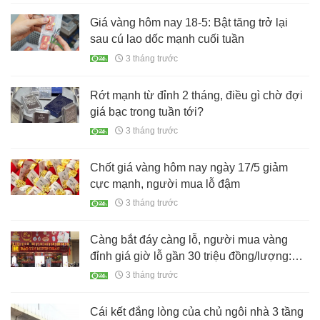
Giá vàng hôm nay 18-5: Bật tăng trở lại
sau cú lao dốc mạnh cuối tuần
3 tháng trước
Rớt mạnh từ đỉnh 2 tháng, điều gì chờ đợi
giá bạc trong tuần tới?
3 tháng trước
Chốt giá vàng hôm nay ngày 17/5 giảm
cực mạnh, người mua lỗ đậm
3 tháng trước
Càng bắt đáy càng lỗ, người mua vàng
đỉnh giá giờ lỗ gần 30 triệu đồng/lượng:
Giá vàng vào chu kỳ rơi tự do?
3 tháng trước
Cái kết đắng lòng của chủ ngôi nhà 3 tầng