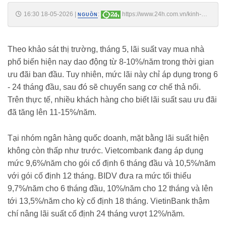
16:30 18-05-2026
|
:
https://www.24h.com.vn/kinh-
NGUỒN
doanh/lai-suat-vay-mua-nha-hien-ra-sao-c161a1762616.html
Theo khảo sát thị trường, tháng 5, lãi suất vay mua nhà
phổ biến hiện nay dao động từ 8-10%/năm trong thời gian
ưu đãi ban đầu. Tuy nhiên, mức lãi này chỉ áp dụng trong 6
- 24 tháng đầu, sau đó sẽ chuyển sang cơ chế thả nổi.
Trên thực tế, nhiều khách hàng cho biết lãi suất sau ưu đãi
đã tăng lên 11-15%/năm.
Tại nhóm ngân hàng quốc doanh, mặt bằng lãi suất hiện
không còn thấp như trước. Vietcombank đang áp dụng
mức 9,6%/năm cho gói cố định 6 tháng đầu và 10,5%/năm
với gói cố định 12 tháng. BIDV đưa ra mức tối thiểu
9,7%/năm cho 6 tháng đầu, 10%/năm cho 12 tháng và lên
tới 13,5%/năm cho kỳ cố định 18 tháng. VietinBank thậm
chí nâng lãi suất cố định 24 tháng vượt 12%/năm.