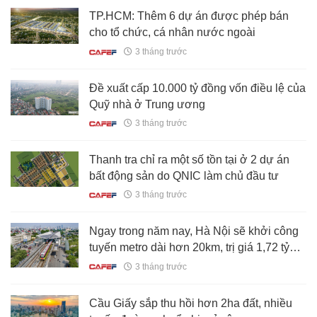
TP.HCM: Thêm 6 dự án được phép bán
cho tổ chức, cá nhân nước ngoài
3 tháng trước
Đề xuất cấp 10.000 tỷ đồng vốn điều lệ của
Quỹ nhà ở Trung ương
3 tháng trước
Thanh tra chỉ ra một số tồn tại ở 2 dự án
bất động sản do QNIC làm chủ đầu tư
3 tháng trước
Ngay trong năm nay, Hà Nội sẽ khởi công
tuyến metro dài hơn 20km, trị giá 1,72 tỷ
USD chạy qua 4 phường, xã
3 tháng trước
Cầu Giấy sắp thu hồi hơn 2ha đất, nhiều