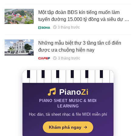
Một tập đoàn BĐS kín tiếng muốn làm
tuyến đường 15.000 tỷ đồng và siêu dự án
du lịch rộng 9.500ha tại một tỉnh miền núi
3 tháng trước
phía Bắc
Những mẫu biệt thự 3 tầng tân cổ điển
được ưa chuộng hiện nay
3 tháng trước
Piano
Zi
PIANO SHEET MUSIC & MIDI
LEARNING
Học đàn, tải sheet nhạc & file MIDI miễn phí
Khám phá ngay