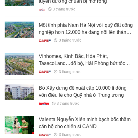
tuyến đường chuẩn bị mở rộng
3 tháng trước
Một tỉnh phía Nam Hà Nội với quỹ đất công
nghiệp hơn 12.000 ha đang nổi lên thành
điểm đến mới của dòng vốn FDI
3 tháng trước
Vinhomes, Kinh Bắc, Hòa Phát,
TasecoLand…đổ bộ, Hải Phòng bứt tốc
trên chiến lược phát triển mới
3 tháng trước
Bộ Xây dựng đề xuất cấp 10.000 tỉ đồng
vốn điều lệ cho Quỹ nhà ở Trung ương
3 tháng trước
Valenta Nguyễn Xiển minh bạch bốc thăm
căn hộ cho chiến sĩ CAND
3 tháng trước