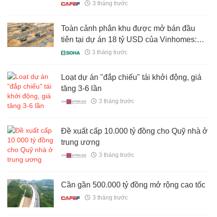
3 tháng trước
Toàn cảnh phân khu được mở bán đầu
tiên tại dự án 18 tỷ USD của Vinhomes:
Rộng gấp 9 lần khu phố cổ hà nội, có ga
3 tháng trước
cuối của tuyến đường sắt 5 tỷ USD, bán
hết 80% giỏ hàng trong 36 tiếng
Loạt dự án "đắp chiếu" tái khởi động, giá
tăng 3-6 lần
3 tháng trước
Đề xuất cấp 10.000 tỷ đồng cho Quỹ nhà ở
trung ương
3 tháng trước
Cần gần 500.000 tỷ đồng mở rộng cao tốc
3 tháng trước