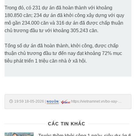
Trong đó, có 231 dự án đã hoàn thành với khoảng
180.850 căn; 234 dự án đã khởi công xây dựng với quy
mô gần 234.000 căn và 316 dự án đã được chấp thuận
chủ trương đầu tư với khoảng 305.243 căn.
Tổng số dự án đã hoàn thành, khởi công, được chấp
thuận chủ trương đầu tư đến nay đạt khoảng 72% mục
tiêu phát triển 1 triệu căn nhà ở xã hội.
19:59 18-05-2026
|
:
https://vietnamnet.vn/bo-xay-
NGUỒN
dung-de-xuat-cap-10-000-ty-dong-cho-quy-nha-o-trung-uong-
2516954.html
CÁC TIN KHÁC
Trước thềm khởi công 1 ngày, siêu dự án 6