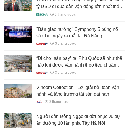
tỷ USD đi qua sân vận động lớn nhất thế
giới có diễn biến quan trọng
3 tháng trước
"Bản giao hưởng" Symphony 5 bùng nổ
sức hút ngày ra mắt tại Đà Nẵng
3 tháng trước
“Đi chơi sân bay” tại Phú Quốc sẽ như thế
nào khi được vận hành theo tiêu chuẩn
Changi?
3 tháng trước
Vincom Collection - Lời giải bài toán vận
hành và tăng trưởng tài sản dài hạn
3 tháng trước
Người dân Đông Ngạc di dời phục vụ dự
án đường 10 làn phía Tây Hà Nội