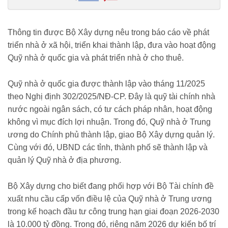
dung-de-xuat-cap-10-000-ty-dong-cho-quy-nha-o-trung-uong-
2516954.html
Thông tin được Bộ Xây dựng nêu trong báo cáo về phát
triển nhà ở xã hội, triển khai thành lập, đưa vào hoạt động
Quỹ nhà ở quốc gia và phát triển nhà ở cho thuê.
Quỹ nhà ở quốc gia được thành lập vào tháng 11/2025
theo Nghị định 302/2025/NĐ-CP. Đây là quỹ tài chính nhà
nước ngoài ngân sách, có tư cách pháp nhân, hoạt động
không vì mục đích lợi nhuận. Trong đó, Quỹ nhà ở Trung
ương do Chính phủ thành lập, giao Bộ Xây dựng quản lý.
Cùng với đó, UBND các tỉnh, thành phố sẽ thành lập và
quản lý Quỹ nhà ở địa phương.
Bộ Xây dựng cho biết đang phối hợp với Bộ Tài chính đề
xuất nhu cầu cấp vốn điều lệ của Quỹ nhà ở Trung ương
trong kế hoạch đầu tư công trung hạn giai đoạn 2026-2030
là 10.000 tỷ đồng. Trong đó, riêng năm 2026 dự kiến bố trí