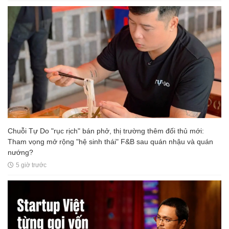
Chuỗi Tự Do "rục rịch" bán phở, thị trường thêm đối thủ mới:
Tham vọng mở rộng "hệ sinh thái" F&B sau quán nhậu và quán
nướng?
5 giờ trước