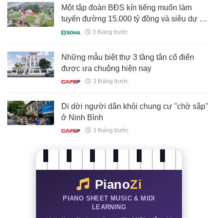
Một tập đoàn BĐS kín tiếng muốn làm
tuyến đường 15.000 tỷ đồng và siêu dự án
du lịch rộng 9.500ha tại một tỉnh miền núi
3 tháng trước
phía Bắc
Những mẫu biệt thự 3 tầng tân cổ điển
được ưa chuộng hiện nay
3 tháng trước
Di dời người dân khỏi chung cư "chờ sập"
ở Ninh Bình
3 tháng trước
Piano
Zi
PIANO SHEET MUSIC & MIDI
LEARNING