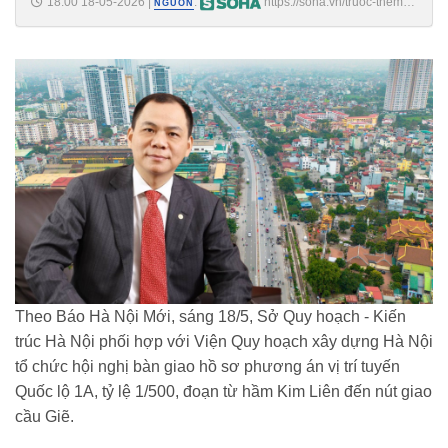
18:00 18-05-2026
|
:
https://soha.vn/truoc-them-
NGUỒN
khoi-cong-1-ngay-sieu-du-an-6-ty-usd-di-qua-san-van-dong-lon-nhat-
the-gioi-co-dien-bien-quan-trong-198260518170754327.htm
Theo Báo Hà Nội Mới, sáng 18/5, Sở Quy hoạch - Kiến
trúc Hà Nội phối hợp với Viện Quy hoạch xây dựng Hà Nội
tổ chức hội nghị bàn giao hồ sơ phương án vị trí tuyến
Quốc lộ 1A, tỷ lệ 1/500, đoạn từ hầm Kim Liên đến nút giao
cầu Giẽ.