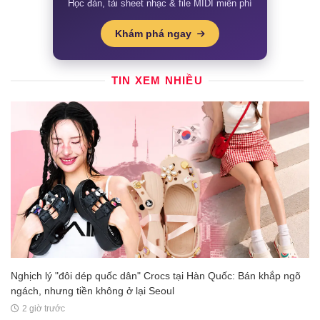
Học đàn, tải sheet nhạc & file MIDI miễn phí
Khám phá ngay
TIN XEM NHIỀU
Nghịch lý "đôi dép quốc dân" Crocs tại Hàn Quốc: Bán khắp ngõ
ngách, nhưng tiền không ở lại Seoul
2 giờ trước