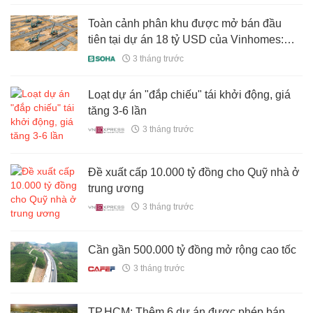
Toàn cảnh phân khu được mở bán đầu
tiên tại dự án 18 tỷ USD của Vinhomes:
Rộng gấp 9 lần khu phố cổ hà nội, có ga
3 tháng trước
cuối của tuyến đường sắt 5 tỷ USD, bán
hết 80% giỏ hàng trong 36 tiếng
Loạt dự án "đắp chiếu" tái khởi động, giá
tăng 3-6 lần
3 tháng trước
Đề xuất cấp 10.000 tỷ đồng cho Quỹ nhà ở
trung ương
3 tháng trước
Cần gần 500.000 tỷ đồng mở rộng cao tốc
3 tháng trước
TP.HCM: Thêm 6 dự án được phép bán