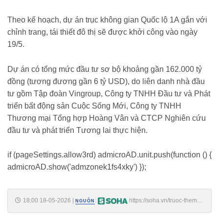
Theo kế hoạch, dự án trục không gian Quốc lộ 1A gắn với
chỉnh trang, tái thiết đô thị sẽ được khởi công vào ngày
19/5.
Dự án có tổng mức đầu tư sơ bộ khoảng gần 162.000 tỷ
đồng (tương đương gần 6 tỷ USD), do liên danh nhà đầu
tư gồm Tập đoàn Vingroup, Công ty TNHH Đầu tư và Phát
triển bất động sản Cuộc Sống Mới, Công ty TNHH
Thương mại Tổng hợp Hoàng Vân và CTCP Nghiên cứu
đầu tư và phát triển Tương lai thực hiện.
if (pageSettings.allow3rd) admicroAD.unit.push(function () {
admicroAD.show('admzonek1fs4xky') });
18:00 18-05-2026
|
:
https://soha.vn/truoc-them-
NGUỒN
khoi-cong-1-ngay-sieu-du-an-6-ty-usd-di-qua-san-van-dong-lon-nhat-
the-gioi-co-dien-bien-quan-trong-198260518170754327.htm