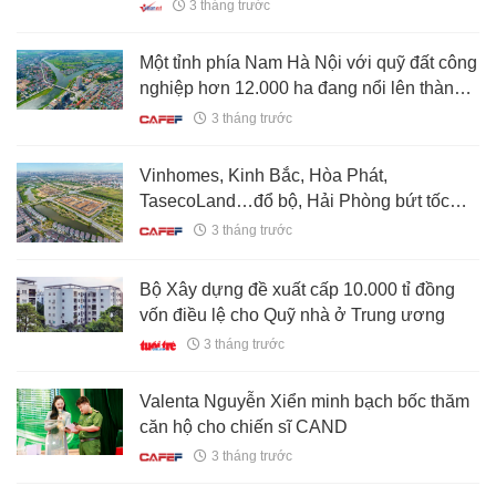
3 tháng trước
Một tỉnh phía Nam Hà Nội với quỹ đất công
nghiệp hơn 12.000 ha đang nổi lên thành
điểm đến mới của dòng vốn FDI
3 tháng trước
Vinhomes, Kinh Bắc, Hòa Phát,
TasecoLand…đổ bộ, Hải Phòng bứt tốc
trên chiến lược phát triển mới
3 tháng trước
Bộ Xây dựng đề xuất cấp 10.000 tỉ đồng
vốn điều lệ cho Quỹ nhà ở Trung ương
3 tháng trước
Valenta Nguyễn Xiển minh bạch bốc thăm
căn hộ cho chiến sĩ CAND
3 tháng trước