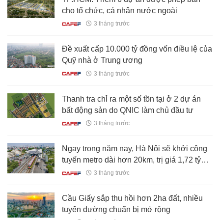
cho tổ chức, cá nhân nước ngoài
3 tháng trước
Đề xuất cấp 10.000 tỷ đồng vốn điều lệ của
Quỹ nhà ở Trung ương
3 tháng trước
Thanh tra chỉ ra một số tồn tại ở 2 dự án
bất động sản do QNIC làm chủ đầu tư
3 tháng trước
Ngay trong năm nay, Hà Nội sẽ khởi công
tuyến metro dài hơn 20km, trị giá 1,72 tỷ
USD chạy qua 4 phường, xã
3 tháng trước
Cầu Giấy sắp thu hồi hơn 2ha đất, nhiều
tuyến đường chuẩn bị mở rộng