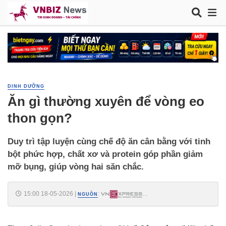
DINH DƯỠNG
Ăn gì thường xuyên để vòng eo
thon gọn?
Duy trì tập luyện cùng chế độ ăn cân bằng với tinh
bột phức hợp, chất xơ và protein góp phần giảm
mỡ bụng, giúp vòng hai săn chắc.
15:00 18-05-2026
|
:
NGUỒN
https://vnexpress.net/an-gi-thuong-xuyen-de-vong-eo-thon-gon-
5075186.html