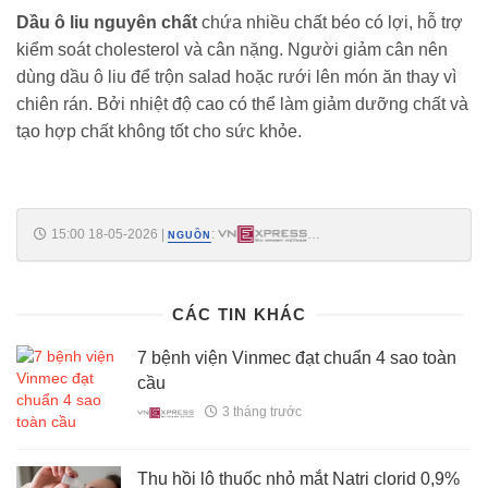
Dầu ô liu nguyên chất
chứa nhiều chất béo có lợi, hỗ trợ
kiểm soát cholesterol và cân nặng. Người giảm cân nên
dùng dầu ô liu để trộn salad hoặc rưới lên món ăn thay vì
chiên rán. Bởi nhiệt độ cao có thể làm giảm dưỡng chất và
tạo hợp chất không tốt cho sức khỏe.
15:00 18-05-2026
|
:
NGUỒN
https://vnexpress.net/an-gi-thuong-xuyen-de-vong-eo-thon-gon-
5075186.html
CÁC TIN KHÁC
7 bệnh viện Vinmec đạt chuẩn 4 sao toàn
cầu
3 tháng trước
Thu hồi lô thuốc nhỏ mắt Natri clorid 0,9%