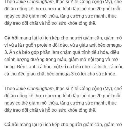
Theo
Julie Cunningham
, thạc sĩ Y tế Công cộng (Mỹ), chế
độ ăn uống kết hợp chương trình tập thể dục 20 phút mỗi
ngày có thể giảm mỡ thừa, tăng cường sức mạnh, thúc
đẩy trao đổi chất và hỗ trợ sức khỏe tổng thể.
Cá hồi
mang lại lợi ích kép cho người giảm cân, giảm mỡ
vì vừa là nguồn protein dồi dào, vừa giàu axit béo omega-
3. Ăn cá béo góp phần làm chậm quá trình tiêu hóa, điều
chỉnh lượng đường trong máu, giảm mỡ nội tạng và mỡ
bụng. Bên cạnh cá hồi, một số cá béo như cá trích, cá mòi,
cá thu đều giàu chất béo omega-3 có lợi cho sức khỏe.
Theo
Julie Cunningham
, thạc sĩ Y tế Công cộng (Mỹ), chế
độ ăn uống kết hợp chương trình tập thể dục 20 phút mỗi
ngày có thể giảm mỡ thừa, tăng cường sức mạnh, thúc
đẩy trao đổi chất và hỗ trợ sức khỏe tổng thể.
Cá hồi
mang lại lợi ích kép cho người giảm cân, giảm mỡ