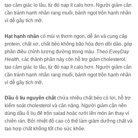
tạo cảm giác lo lâu, từ đó nạp ít calo hơn. Người giảm cân
cần tránh hạnh nhân rang muối, bánh ngọt trộn hạnh nhân
vì dễ gây tích mỡ.
Hạt hạnh nhân
có mùi vị thơm ngon, dễ ăn và cung cấp
protein, chất xơ, chất béo không bão hòa đơn dồi dào, góp
phần điều chỉnh lượng đường trong máu. Theo
EveyDay
Health
, các thành phần này còn hỗ trợ giảm cholesterol,
tạo cảm giác lo lâu, từ đó nạp ít calo hơn. Người giảm cân
cần tránh hạnh nhân rang muối, bánh ngọt trộn hạnh nhân
vì dễ gây tích mỡ.
Dầu ô liu nguyên chất
chứa nhiều chất béo có lợi, hỗ trợ
kiểm soát cholesterol và cân nặng. Người giảm cân nên
dùng dầu ô liu để trộn salad hoặc rưới lên món ăn thay vì
chiên rán. Bởi nhiệt độ cao có thể làm giảm dưỡng chất và
tạo hợp chất không tốt cho sức khỏe.