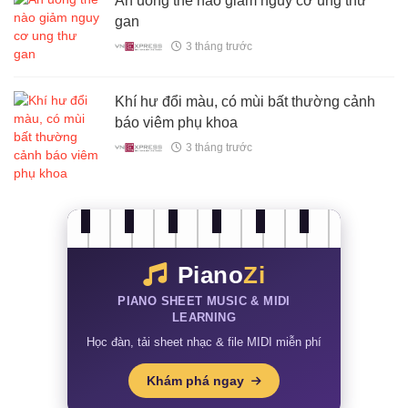
Ăn uống thế nào giảm nguy cơ ung thư
gan
3 tháng trước
Khí hư đổi màu, có mùi bất thường cảnh
báo viêm phụ khoa
3 tháng trước
Piano
Zi
PIANO SHEET MUSIC & MIDI
LEARNING
Học đàn, tải sheet nhạc & file MIDI miễn phí
Khám phá ngay