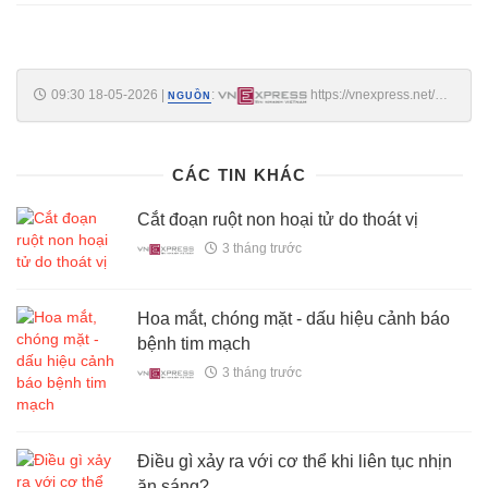
09:30 18-05-2026
|
:
https://vnexpress.net/co-
NGUỒN
nen-uong-sinh-to-thay-bua-sang-de-giam-can-5075056.html
CÁC TIN KHÁC
Cắt đoạn ruột non hoại tử do thoát vị
3 tháng trước
Hoa mắt, chóng mặt - dấu hiệu cảnh báo
bệnh tim mạch
3 tháng trước
Điều gì xảy ra với cơ thể khi liên tục nhịn
ăn sáng?