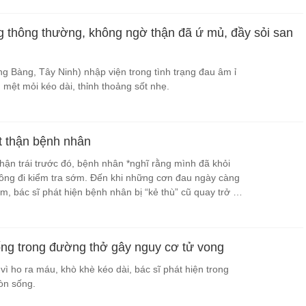
 thông thường, không ngờ thận đã ứ mủ, đầy sỏi san
ng Bàng, Tây Ninh) nhập viện trong tình trạng đau âm ỉ
 mệt mỏi kéo dài, thỉnh thoảng sốt nhẹ.
t thận bệnh nhân
thận trái trước đó, bệnh nhân *nghĩ rằng mình đã khỏi
ông đi kiểm tra sớm. Đến khi những cơn đau ngày càng
, bác sĩ phát hiện bệnh nhân bị “kẻ thù” cũ quay trở lại
hơn.
ống trong đường thở gây nguy cơ tử vong
vì ho ra máu, khò khè kéo dài, bác sĩ phát hiện trong
còn sống.