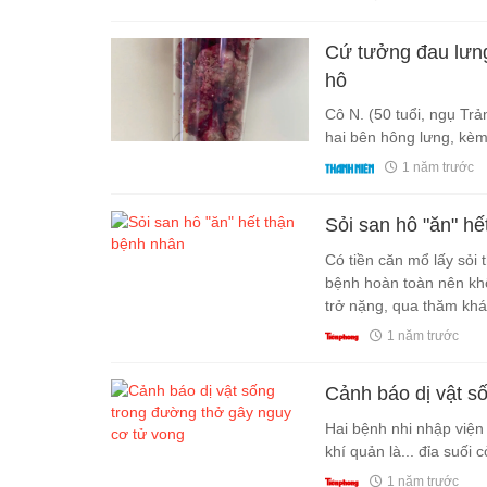
Cứ tưởng đau lưng
hô
Cô N. (50 tuổi, ngụ Trả
hai bên hông lưng, kèm
1 năm trước
Sỏi san hô "ăn" hế
Có tiền căn mổ lấy sỏi 
bệnh hoàn toàn nên kh
trở nặng, qua thăm khám
với mức độ nguy hiểm 
1 năm trước
Cảnh báo dị vật s
Hai bệnh nhi nhập viện 
khí quản là... đỉa suối 
1 năm trước