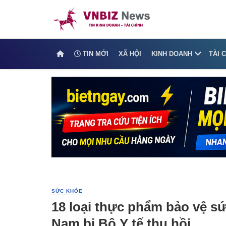
TIN MỚI
XÃ HỘI
KINH DOANH
TÀI 
SỨC KHỎE
18 loại thực phẩm bảo vệ sứ
Nam bị Bộ Y tế thu hồi