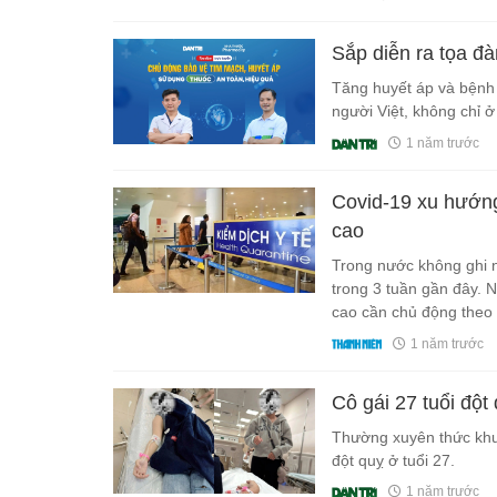
Sắp diễn ra tọa đ
Tăng huyết áp và bệnh 
người Việt, không chỉ ở
1 năm trước
Covid-19 xu hướng 
cao
Trong nước không ghi n
trong 3 tuần gần đây. 
cao cần chủ động theo 
thân, gia đình và người
1 năm trước
Cô gái 27 tuổi đột
Thường xuyên thức khuy
đột quỵ ở tuổi 27.
1 năm trước