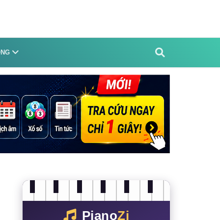
ỐNG
Piano
Zi