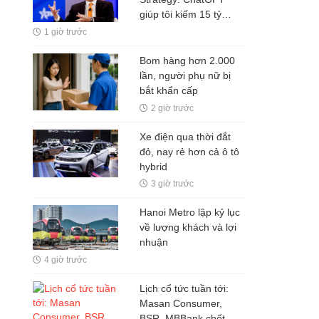
giúp tôi kiếm 15 tỷ
USD, đừng làm việc
1 giờ trước
nhiều hơn robot
Bom hàng hơn 2.000
lần, người phụ nữ bị
bắt khẩn cấp
2 giờ trước
Xe điện qua thời đắt
đỏ, nay rẻ hơn cả ô tô
hybrid
3 giờ trước
Hanoi Metro lập kỷ lục
về lượng khách và lợi
nhuận
4 giờ trước
Lịch cổ tức tuần tới:
Masan Consumer,
BSR, MBBank chốt