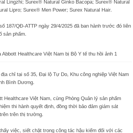
l Lingzhi; Surex® Natural Ginko Bacopa; Surex® Natural
ral Lipro; Surex® Men Power; Surex Natural Hair.
h số 187/QĐ-ATTP ngày 29/4/2025 đã ban hành trước đó liên
bố sản phẩm.
ịa chỉ tại số 35, Đại lộ Tự Do, Khu công nghiệp Việt Nam
ỉnh Bình Dương.
tt Healthcare Việt Nam, cùng Phòng Quản lý sản phẩm
hiệm thi hành quyết định, đồng thời bảo đảm giám sát
rên trên thị trường.
 thấy việc, siết chặt trong công tác hậu kiểm đối với các