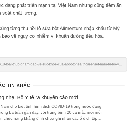
c đang phát triển mạnh tại Việt Nam nhưng cũng tiềm ẩn
m soát chất lượng.
cũng từng thu hồi lô sữa bột Alimentum nhập khẩu từ Mỹ
h báo về nguy cơ nhiễm vi khuẩn đường tiêu hóa.
n/18-loai-thuc-pham-bao-ve-suc-khoe-cua-abbott-healthcare-viet-nam-bi-bo-y-
ÁC TIN KHÁC
g nhẹ, Bộ Y tế ra khuyến cáo mới
t Nam cho biết tình hình dịch COVID-19 trong nước đang
rong ba tuần gần đây, với trung bình 20 ca mắc mới mỗi
an chức năng khẳng định chưa ghi nhận các ổ dịch tập