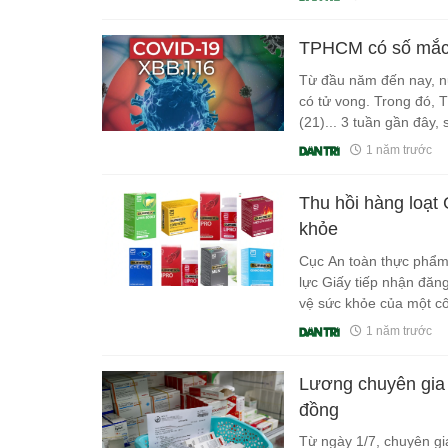
TPHCM có số mắc 
Từ đầu năm đến nay, nư
có tử vong. Trong đó,
(21)... 3 tuần gần đây,
1 năm trước
Thu hồi hàng loạt
khỏe
Cục An toàn thực phẩm 
lực Giấy tiếp nhận đăn
vệ sức khỏe của một cô
1 năm trước
Lương chuyên gia tư
đồng
Từ ngày 1/7, chuyên gi