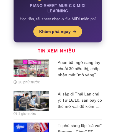
PIANO SHEET MUSIC & MIDI
LEARNING
Học đàn, tải sheet nhạc & file MIDI miễn phí
Khám phá ngay
TIN XEM NHIỀU
Aeon bất ngờ sang tay
chuỗi 30 siêu thị, chấp
nhận mất "mỏ vàng"
20 phút trước
Ai sắp đi Thái Lan chú
ý: Từ 16/10, sân bay có
thể mở vali để kiểm tra
ngay cả khi hành khách
1 giờ trước
không có mặt
Tỉ phú sáng lập "cá voi"
Strategy: ChatGPT