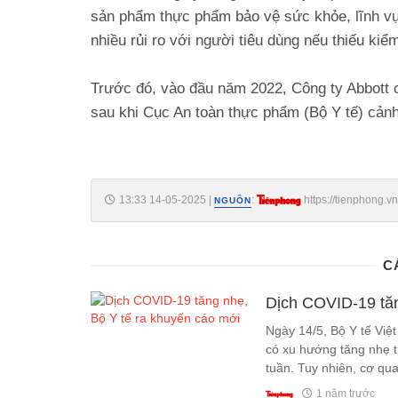
sản phẩm thực phẩm bảo vệ sức khỏe, lĩnh vự
nhiều rủi ro với người tiêu dùng nếu thiếu kiể
Trước đó, vào đầu năm 2022, Công ty Abbott 
sau khi Cục An toàn thực phẩm (Bộ Y tế) cản
13:33 14-05-2025
|
:
https://tienphong.v
NGUỒN
te-thu-hoi-post1742001.tpo
C
Dịch COVID-19 tăn
Ngày 14/5, Bộ Y tế Việ
có xu hướng tăng nhẹ t
tuần. Tuy nhiên, cơ qu
trung trên cả nước.
1 năm trước