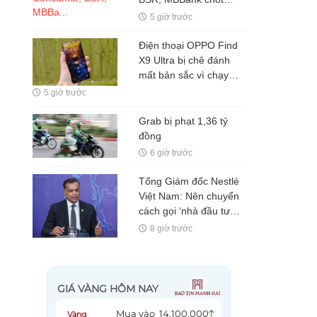
quyền, tỷ lệ cao nhất
5 giờ trước
100%
Điện thoại OPPO Find
X9 Ultra bị chê đánh
mất bản sắc vì chạy
theo iPhone, chuyên
5 giờ trước
gia gọi đây là điểm trừ
lớn nhất
Grab bị phạt 1,36 tỷ
đồng
6 giờ trước
Tổng Giám đốc Nestlé
Việt Nam: Nên chuyển
cách gọi ‘nhà đầu tư
nước ngoài’ thành ‘đối
8 giờ trước
tác FDI’ hoặc ‘đối tác
đầu tư’