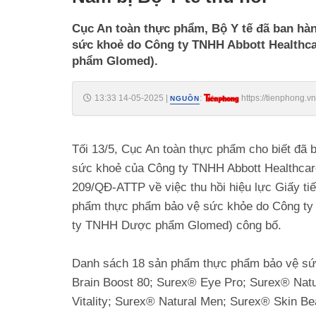
Cục An toàn thực phẩm, Bộ Y tế đã ban hà
sức khoẻ do Công ty TNHH Abbott Healthca
phẩm Glomed).
13:33 14-05-2025
|
:
https://tienphong.v
NGUỒN
te-thu-hoi-post1742001.tpo
Tối 13/5, Cục An toàn thực phẩm cho biết đã
sức khoẻ của Công ty TNHH Abbott Healthcar
209/QĐ-ATTP về việc thu hồi hiệu lực Giấy ti
phẩm thực phẩm bảo vệ sức khỏe do Công ty 
ty TNHH Dược phẩm Glomed) công bố.
Danh sách 18 sản phẩm thực phẩm bảo vệ sức
Brain Boost 80; Surex® Eye Pro; Surex® Natu
Vitality; Surex® Natural Men; Surex® Skin B