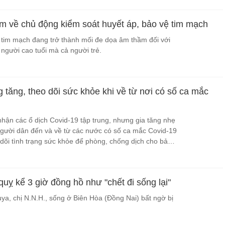
àm về chủ động kiểm soát huyết áp, bảo vệ tim mạch
tim mạch đang trở thành mối đe dọa âm thầm đối với
 người cao tuổi mà cả người trẻ.
tăng, theo dõi sức khỏe khi về từ nơi có số ca mắc
hận các ổ dịch Covid-19 tập trung, nhưng gia tăng nhẹ
Người dân đến và về từ các nước có số ca mắc Covid-19
dõi tình trạng sức khỏe để phòng, chống dịch cho bản
 tiếp xúc gần.
 quỵ kể 3 giờ đồng hồ như "chết đi sống lại"
a, chị N.N.H., sống ở Biên Hòa (Đồng Nai) bất ngờ bị