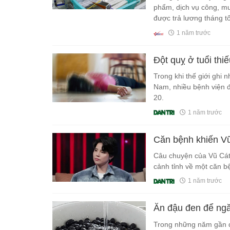
phẩm, dịch vụ công, mua
được trả lương tháng tố
1 năm trước
Đột quỵ ở tuổi thiế
Trong khi thế giới ghi n
Nam, nhiều bệnh viện đ
20.
1 năm trước
Căn bệnh khiến Vũ
Câu chuyện của Vũ Cát 
cảnh tỉnh về một căn 
1 năm trước
Ăn đậu đen để ngă
Trong những năm gần đ