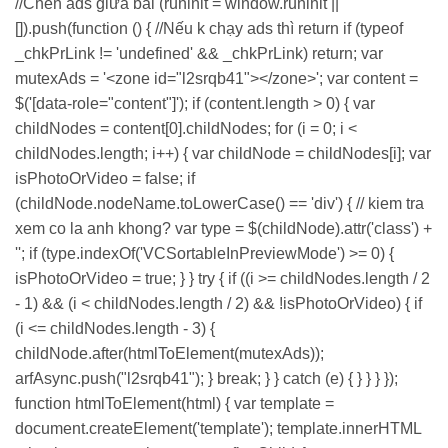
//Chèn ads giữa bài (runinit = window.runinit ||
[]).push(function () { //Nếu k chạy ads thì return if (typeof
_chkPrLink != 'undefined' && _chkPrLink) return; var
mutexAds = '<zone id="l2srqb41"></zone>'; var content =
$('[data-role="content"]'); if (content.length > 0) { var
childNodes = content[0].childNodes; for (i = 0; i <
childNodes.length; i++) { var childNode = childNodes[i]; var
isPhotoOrVideo = false; if
(childNode.nodeName.toLowerCase() == 'div') { // kiem tra
xem co la anh khong? var type = $(childNode).attr('class') +
''; if (type.indexOf('VCSortableInPreviewMode') >= 0) {
isPhotoOrVideo = true; } } try { if ((i >= childNodes.length / 2
- 1) && (i < childNodes.length / 2) && !isPhotoOrVideo) { if
(i <= childNodes.length - 3) {
childNode.after(htmlToElement(mutexAds));
arfAsync.push("l2srqb41"); } break; } } catch (e) { } } } });
function htmlToElement(html) { var template =
document.createElement('template'); template.innerHTML