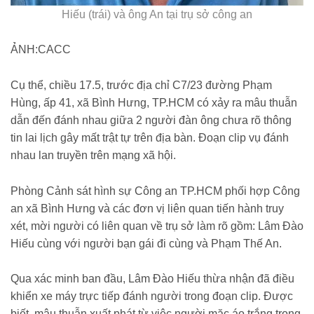
Hiếu (trái) và ông An tại trụ sở công an
ẢNH:CACC
Cụ thể, chiều 17.5, trước địa chỉ C7/23 đường Phạm
Hùng, ấp 41, xã Bình Hưng, TP.HCM có xảy ra mâu thuẫn
dẫn đến đánh nhau giữa 2 người đàn ông chưa rõ thông
tin lai lịch gây mất trật tự trên địa bàn. Đoạn clip vụ đánh
nhau lan truyền trên mạng xã hội.
Phòng Cảnh sát hình sự Công an TP.HCM phối hợp Công
an xã Bình Hưng và các đơn vị liên quan tiến hành truy
xét, mời người có liên quan về trụ sở làm rõ gồm: Lâm Đào
Hiếu cùng với người bạn gái đi cùng và Phạm Thế An.
Qua xác minh ban đầu, Lâm Đào Hiếu thừa nhận đã điều
khiển xe máy trực tiếp đánh người trong đoạn clip. Được
biết, mâu thuẫn xuất phát từ việc người mặc áo trắng trong