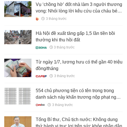
Vụ ‘chồng hờ’ đốt nhà làm 3 người thương
vong: Nhói lòng lời kêu cứu của cháu bé 4
tuổi
3 tháng trước
Hà Nội đề xuất tăng gấp 1,5 lần tiền bồi
thường khi thu hồi đất
3 tháng trước
Từ ngày 1/7, lương hưu có thể gần 40 triệu
đồng/tháng
3 tháng trước
554 chủ phương tiện có tên trong trong
danh sách này khẩn trương nộp phạt nguội
theo Nghị định 168
3 tháng trước
Tổng Bí thư, Chủ tịch nước: Không dung
thứ hành vi trục lợi trên sức khỏe nhân dân