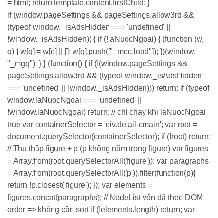
= html; return template.content.firstChild; }
if (window.pageSettings && pageSettings.allow3rd &&
(typeof window._isAdsHidden === 'undefined' ||
!window._isAdsHidden)) { if (!laNuocNgoai) { (function (w,
q) { w[q] = w[q] || []; w[q].push(["_mgc.load"]); })(window,
"_mgq"); } } (function() { if (!(window.pageSettings &&
pageSettings.allow3rd && (typeof window._isAdsHidden
=== 'undefined' || !window._isAdsHidden))) return; if (typeof
window.laNuocNgoai === 'undefined' ||
!window.laNuocNgoai) return; // chỉ chạy khi laNuocNgoai
true var containerSelector = 'div.detail-cmain'; var root =
document.querySelector(containerSelector); if (!root) return;
// Thu thập figure + p (p không nằm trong figure) var figures
= Array.from(root.querySelectorAll('figure')); var paragraphs
= Array.from(root.querySelectorAll('p')).filter(function(p){
return !p.closest('figure'); }); var elements =
figures.concat(paragraphs); // NodeList vốn đã theo DOM
order => không cần sort if (!elements.length) return; var