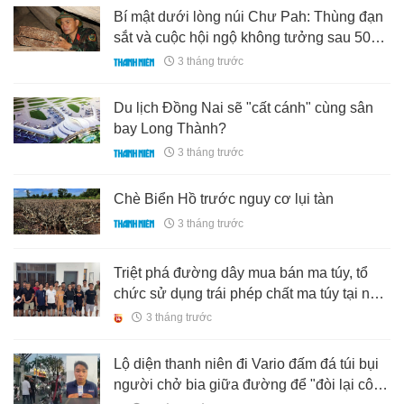
Bí mật dưới lòng núi Chư Pah: Thùng đạn
sắt và cuộc hội ngộ không tưởng sau 50
năm
3 tháng trước
Du lịch Đồng Nai sẽ "cất cánh" cùng sân
bay Long Thành?
3 tháng trước
Chè Biển Hồ trước nguy cơ lụi tàn
3 tháng trước
Triệt phá đường dây mua bán ma túy, tổ
chức sử dụng trái phép chất ma túy tại nhà
riêng ở TP.HCM
3 tháng trước
Lộ diện thanh niên đi Vario đấm đá túi bụi
người chở bia giữa đường để "đòi lại công