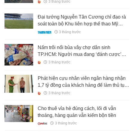
bằng" cho bạn gái
3 tháng trước
Đại tướng Nguyễn Tân Cương chỉ đạo rà
soát toàn bộ Khu liên hợp thể thao Mỹ
Đình
3 tháng trước
Nấm trôi nổi bủa vây chợ dân sinh
TP.HCM: Người mua đang ‘đánh cược’
sức khỏe
3 tháng trước
Phát hiện cựu nhân viên ngân hàng nhận
1,7 tỷ đồng của khách hàng để làm thủ tục
đáo hạn nhưng không nộp tiền vào ngân
3 tháng trước
hàng
Cho thuê vỉa hè đúng cách, lối đi vẫn
thoáng, hàng quán vẫn kiếm bộn tiền
3 tháng trước