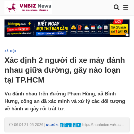
XÃ HỘI
Xác định 2 người đi xe máy đánh
nhau giữa đường, gây náo loạn
tại TP.HCM
Vụ đánh nhau trên đường Phạm Hùng, xã Bình
Hưng, công an đã xác minh và xử lý các đối tượng
về hành vi gây rối trật tự.
06:04 21-05-2026
|
:
https://thanhnien.vn/xac-
NGUỒN
dinh-2-nguoi-di-xe-may-danh-nhau-giua-duong-gay-nao-loan-tai-