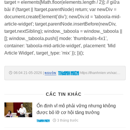
target = elements[Math.floor(elements.length / 2)]; // giữa
bài if (!target || !target.parentNode) return; var newDiv =
document.createElement('div'); newDiv.id = 'taboola-mid-
article-widget'; target.parentNode.insertBefore(newDiv,
target.nextSibling); window._taboola = window._taboola ||
[]; window._taboola.push({ mode: 'thumbnails-4x1',
container: 'taboola-mid-article-widget', placement: 'Mid
Article Widget', target_type: 'mix' }); })();
06:04 21-05-2026
|
:
https://thanhnien.vn/xac-
NGUỒN
dinh-2-nguoi-di-xe-may-danh-nhau-giua-duong-gay-nao-loan-tai-
tphcm-185260520222738138.htm
CÁC TIN KHÁC
Ổn định vĩ mô phải vững nhưng không
được bỏ lỡ cơ hội tăng trưởng
3 tháng trước