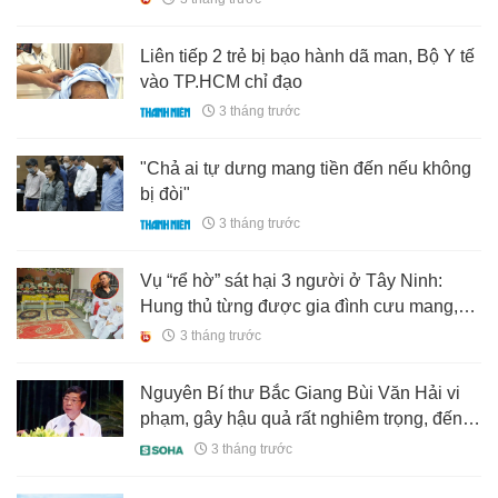
Liên tiếp 2 trẻ bị bạo hành dã man, Bộ Y tế
vào TP.HCM chỉ đạo
3 tháng trước
"Chả ai tự dưng mang tiền đến nếu không
bị đòi"
3 tháng trước
Vụ “rể hờ” sát hại 3 người ở Tây Ninh:
Hung thủ từng được gia đình cưu mang,
hé lộ nguồn cơn mâu thuẫn
3 tháng trước
Nguyên Bí thư Bắc Giang Bùi Văn Hải vi
phạm, gây hậu quả rất nghiêm trọng, đến
mức phải kỷ luật
3 tháng trước