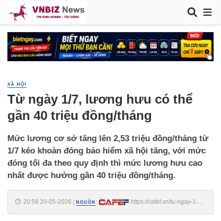
XÃ HỘI
Từ ngày 1/7, lương hưu có thể
gần 40 triệu đồng/tháng
Mức lương cơ sở tăng lên 2,53 triệu đồng/tháng từ
1/7 kéo khoản đóng bảo hiểm xã hội tăng, với mức
đóng tối đa theo quy định thì mức lương hưu cao
nhất được hưởng gần 40 triệu đồng/tháng.
20:59 20-05-2026
|
:
https://cafef.vn/tu-ngay-1-7-
NGUỒN
luong-huu-co-the-gan-40-trieu-dong-thang-188260520204939257.chn