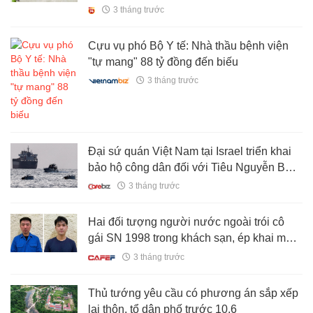
Chanel, Dior, Gucci
3 tháng trước
Cựu vụ phó Bộ Y tế: Nhà thầu bệnh viện
"tự mang" 88 tỷ đồng đến biếu
3 tháng trước
Đại sứ quán Việt Nam tại Israel triển khai
bảo hộ công dân đối với Tiêu Nguyễn Bảo
Ngọc
3 tháng trước
Hai đối tượng người nước ngoài trói cô
gái SN 1998 trong khách sạn, ép khai mật
khẩu WeChat để cướp 1,1 tỷ đồng
3 tháng trước
Thủ tướng yêu cầu có phương án sắp xếp
lại thôn, tổ dân phố trước 10.6