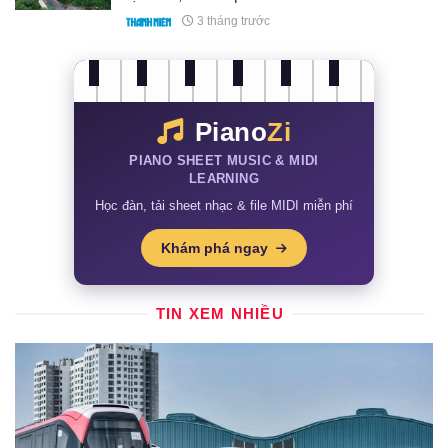
3 tháng trước
Piano
Zi
PIANO SHEET MUSIC & MIDI
LEARNING
Học đàn, tải sheet nhạc & file MIDI miễn phí
Khám phá ngay
TIN XEM NHIỀU