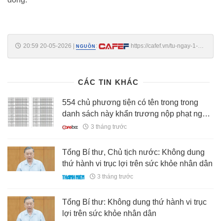
20:59 20-05-2026
|
:
https://cafef.vn/tu-ngay-1-7-
NGUỒN
luong-huu-co-the-gan-40-trieu-dong-thang-188260520204939257.chn
CÁC TIN KHÁC
554 chủ phương tiện có tên trong trong
danh sách này khẩn trương nộp phạt nguội
theo Nghị định 168
3 tháng trước
Tổng Bí thư, Chủ tịch nước: Không dung
thứ hành vi trục lợi trên sức khỏe nhân dân
3 tháng trước
Tổng Bí thư: Không dung thứ hành vi trục
lợi trên sức khỏe nhân dân